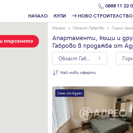
0888 11 22 
НАЧАЛО
КУПИ
НОВО СТРОИТЕЛСТВО
Начало
Област Габрово
Горни Цон
Намери
Ново
имот
строителство
Апартаменти, къщи и дру
София
зи търсенето
Габрово в продажба от Ад
Защо да купя
имот с
Ново
Адрес?
строителство
Област Габрово
Варна
Ново
Най-нови оферти
строителство
Пловдив
По цена
Ново
Само от Адрес
Най-нови
строителство
оферти
Бургас
Цена на кв.м.
Проекти ново
строителство
С намалена
цена