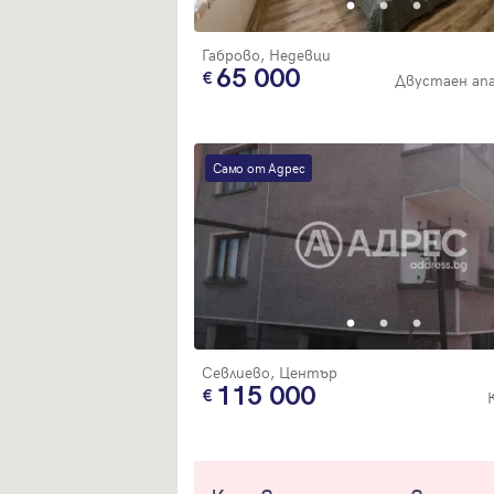
Габрово, Недевци
65 000
Двустаен ап
Само от Адрес
Севлиево, Център
115 000