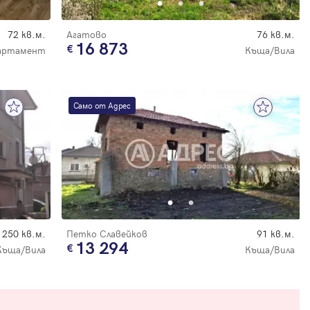
72 кв.м.
Агатово
76 кв.м.
16 873
артамент
Къща/Вила
Само от Адрес
250 кв.м.
Петко Славейков
91 кв.м.
13 294
Къща/Вила
Къща/Вила