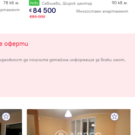
78 кв.м.
90 кв.м.
Новo
Севлиево, Широк център
84 500
партамент
Многостаен апартамент
85 000
те оферти
възможност да получите детайлна информация за всеки имот,
е