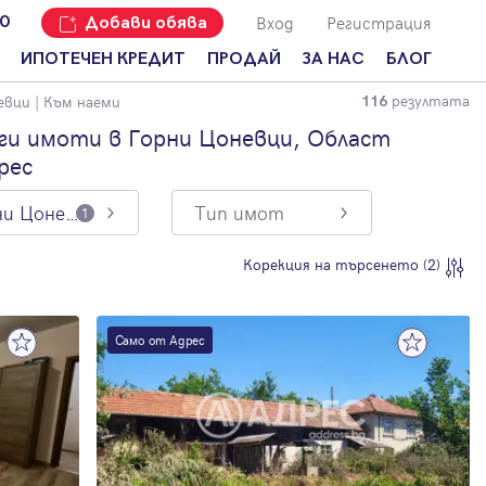
Вход
Регистрация
00
Добави обява
ИПОТЕЧЕН КРЕДИТ
ПРОДАЙ
ЗА НАС
БЛОГ
резултата
евци
| Към наеми
116
Добави
Наши офиси
За продавачи
обява
ги имоти в Горни Цоневци, Област
Кариери
За купувачи
рес
Защо да
продам
Кои сме ние?
Ипотечно
имот с
кредитиране
Горни Цоневци
Тип имот
1
Адрес?
Мениджмънт
За
Корекция на търсенето (2)
наемодатели
Address Run
За
Франчайз
наематели
Само от Адрес
Често
Анализ на
задавани
пазара
въпроси
Новини