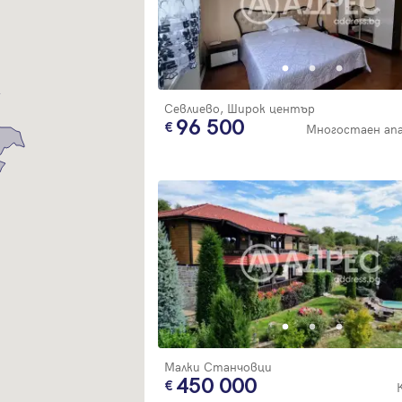
Благодарим ви! Очаквайте скоро да се свържем с вас!
регистрацията.
Имейл
Парола
Севлиево, Широк център
96 500
Многостаен ап
Вход с имейл
Забравена парола
Регистрация
Малки Станчовци
450 000