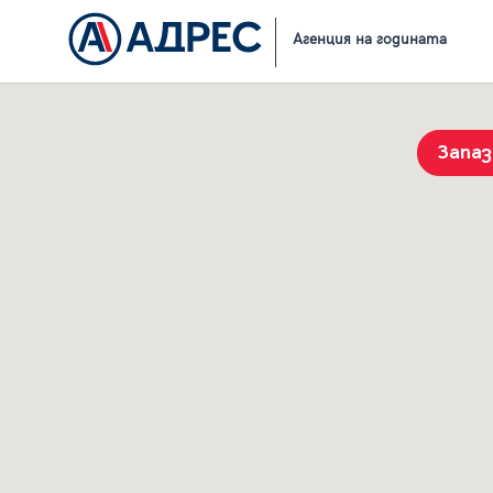
Начало
Резултати от търсене
Агенция на годината
Запа
История на търсенията