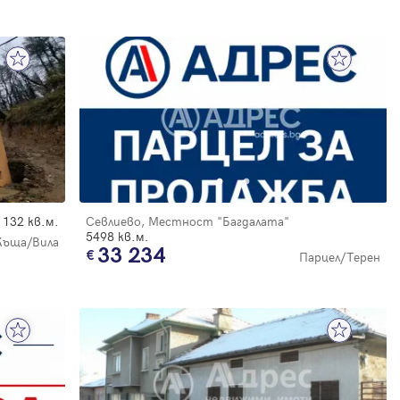
132 кв.м.
Севлиево, Местност "Багдалата"
5498 кв.м.
Къща/Вила
33 234
Парцел/Терен