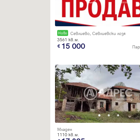
Новo
Севлиево, Севлиевски лозя
3561 кв.м.
15 000
Пар
Младен
1110 кв.м.