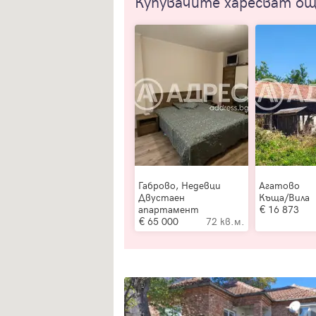
Купувачите харесват о
Габрово, Недевци
Агатово
Двустаен
Къща/Вила
апартамент
16 873
65 000
72 кв.м.