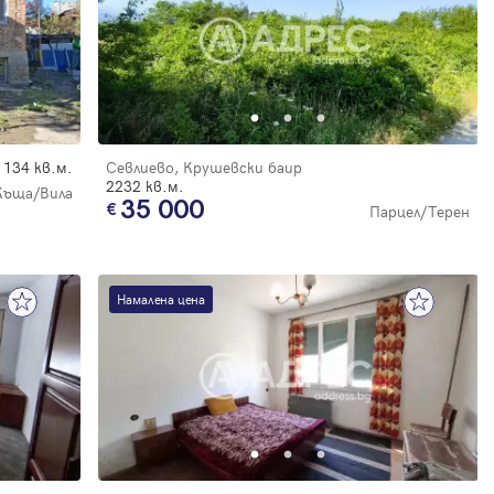
134 кв.м.
Севлиево, Крушевски баир
2232 кв.м.
Къща/Вила
35 000
Парцел/Терен
Намалена цена