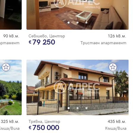
90 кв.м.
Севлиево, Център
126 кв.м.
79 250
артамент
Тристаен апартамент
325 кв.м.
Трявна, Център
435 кв.м.
750 000
Къща/Вила
Къща/Вила