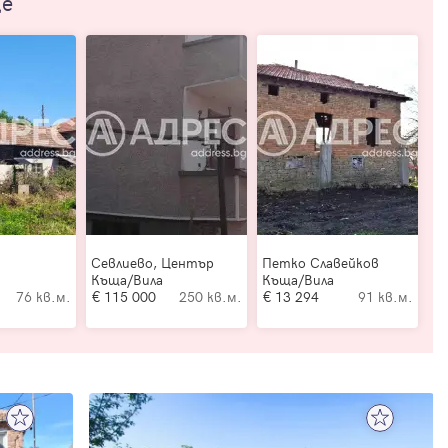
ще
Севлиево, Център
Петко Славейков
Къща/Вила
Къща/Вила
76 кв.м.
115 000
250 кв.м.
13 294
91 кв.м.