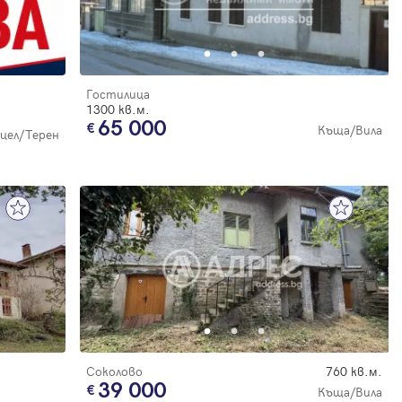
Гостилица
1300 кв.м.
65 000
Къща/Вила
цел/Терен
Соколово
760 кв.м.
39 000
Къща/Вила