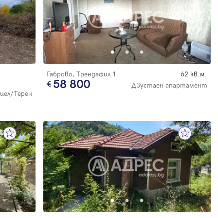
Габрово, Трендафил 1
62 кв.м.
58 800
Двустаен апартамент
цел/Терен