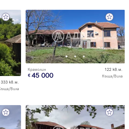
Крамолин
122 кв.м.
45 000
Къща/Вила
333 кв.м.
Къща/Вила