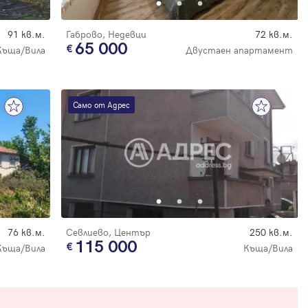
91 кв.м.
Габрово, Недевци
72 кв.м.
65 000
Къща/Вила
Двустаен апартамент
Само от Адрес
76 кв.м.
Севлиево, Център
250 кв.м.
115 000
Къща/Вила
Къща/Вила