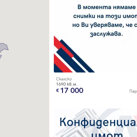
Благодарим ви! Очаквайте скоро да се свържем с вас!
регистрацията.
Имейл
Парола
Вход с имейл
Забравена парола
Скалско
1690 кв.м.
Регистрация
17 000
Пар