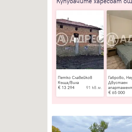
Купувачите харесват о
Петко Славейков
Габрово, Не
Къща/Вила
Двустаен
13 294
91 кв.м.
апартамен
65 000