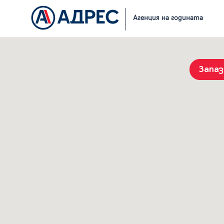
Начало
Резултати от търсене
Агенция на годината
Запа
История на търсенията