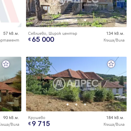
57 кв.м.
Севлиево, Широк център
134 кв.м.
65 000
артамент
Къща/Вила
90 кв.м.
Крушево
184 кв.м.
9 715
Къща/Вила
Къща/Вила