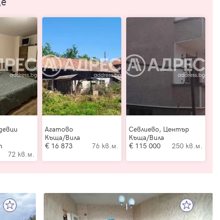
ще
девци
Агатово
Севлиево, Център
Къща/Вила
Къща/Вила
т
16 873
76 кв.м.
115 000
250 кв.м.
72 кв.м.