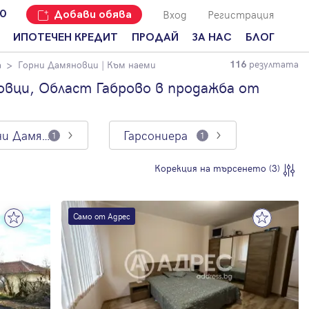
Вход
Регистрация
00
Добави обява
ИПОТЕЧЕН КРЕДИТ
ПРОДАЙ
ЗА НАС
БЛОГ
резултата
а
Горни Дамяновци
| Към наеми
116
Добави
Наши офиси
За продавачи
обява
овци, Област Габрово в продажба от
Кариери
За купувачи
Защо да
продам
Кои сме ние?
Ипотечно
имот с
кредитиране
Горни Дамяновци
Гарсониера
1
1
Адрес?
Мениджмънт
За
Корекция на търсенето (3)
наемодатели
Address Run
За
Франчайз
наематели
Само от Адрес
Често
Анализ на
задавани
пазара
въпроси
Новини