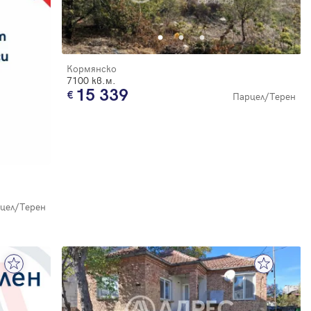
Кормянско
7100 кв.м.
15 339
Парцел/Терен
цел/Терен