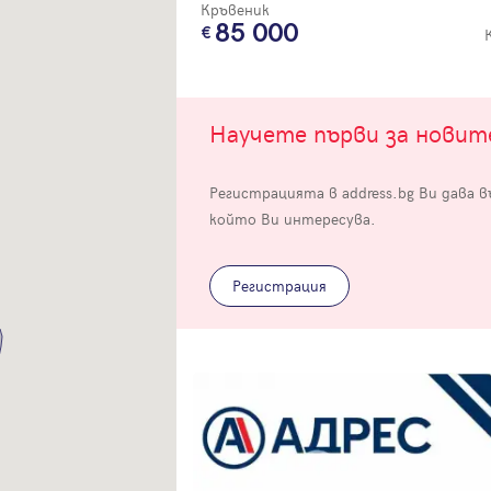
Кръвеник
85 000
Научете първи за нови
Вход
Регистрацията в address.bg Ви дава 
който Ви интересува.
Влезте с профила си, за да разгледате повече снимки и да получит
по-подробна информация.
Регистрация
Продължи с Facebook
Продължи с Google
Успех!
Успех!
или влезте с имейл
Благодарим ви! Проверете имейл адрес си, за да активирате