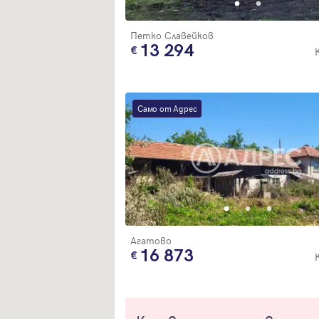
Петко Славейков
13 294
Само от Адрес
Агатово
16 873