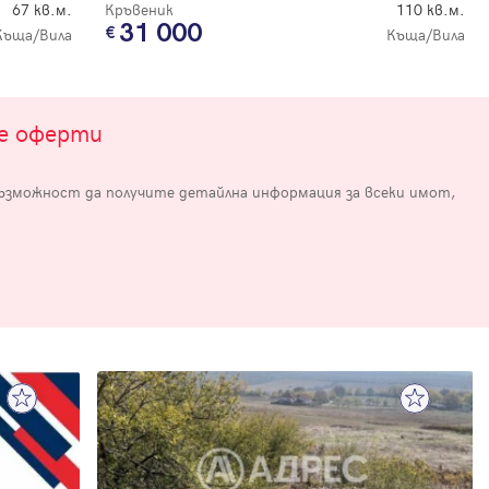
67 кв.м.
Кръвеник
110 кв.м.
31 000
Къща/Вила
Къща/Вила
те оферти
възможност да получите детайлна информация за всеки имот,
е