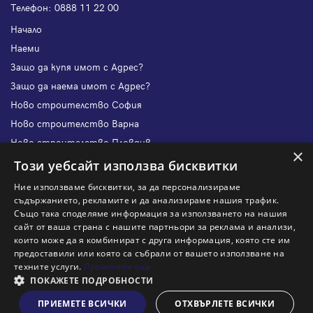
Телефон:
0888 11 22 00
Начало
Наеми
Защо да купя имот с Адрес?
Защо да наема имот с Адрес?
Ново строителство София
Ново строителство Варна
Ново строителство Пловдив
×
Ново строителство Бургас
Този уебсайт използва бисквитки
Защо да продам имот с Адрес?
Ние използваме бисквитки, за да персонализираме
Защо да отдам имот с Адрес?
съдържанието, рекламите и да анализираме нашия трафик.
Също така споделяме информация за използването на нашия
Наши офиси
сайт от ваша страна с нашите партньори за реклама и анализи,
Кариери
които може да я комбинират с друга информация, която сте им
предоставили или която са събрали от вашето използване на
Кои сме ние?
техните услуги.
Прочетете още
Франчайз
ПОКАЖЕТЕ ПОДРОБНОСТИ
Блог
ПРИЕМЕТЕ ВСИЧКИ
ОТХВЪРЛЕТЕ ВСИЧКИ
Виж на картата