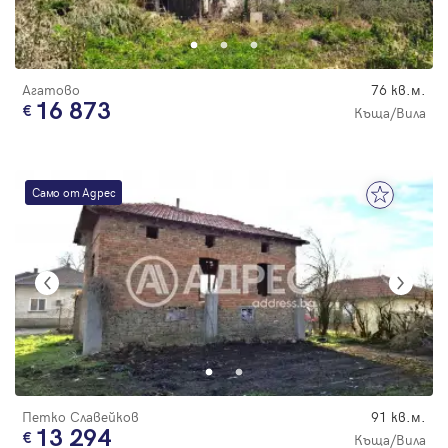
Парола
Агатово
76 кв.м.
16 873
Къща/Вила
Вход с имейл
Само от Адрес
Забравена парола
Регистрация
Петко Славейков
91 кв.м.
13 294
Къща/Вила