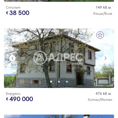
Столът
149 кв.м.
38 500
Къща/Вила
Бърдени
476 кв.м.
490 000
Хотел/Мотел