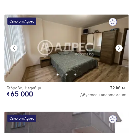
Само от Адрес
Габрово, Недевци
72 кв.м.
65 000
Двустаен апартамент
Само от Адрес