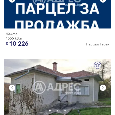
Жълтеш
1555 кв.м.
10 226
Парцел/Терен