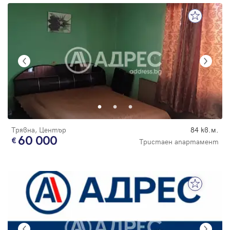
Трявна, Център
84 кв.м.
60 000
Тристаен апартамент