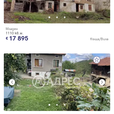
Младен
1110 кв.м.
17 895
Къща/Вила