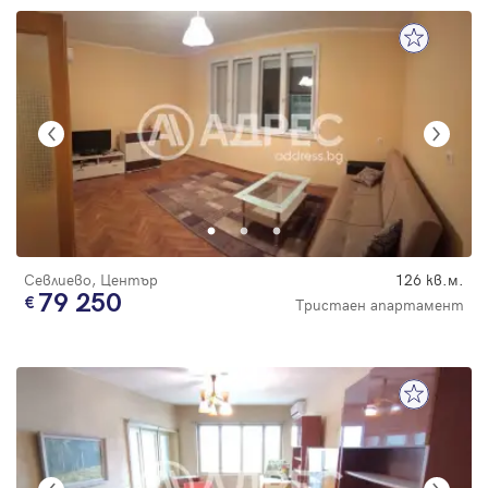
Севлиево, Център
126 кв.м.
79 250
Тристаен апартамент