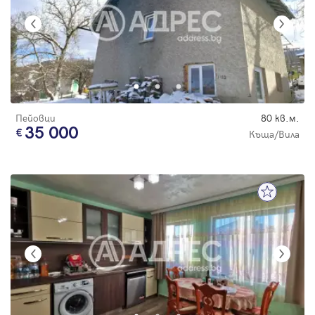
Пейовци
80 кв.м.
35 000
Къща/Вила