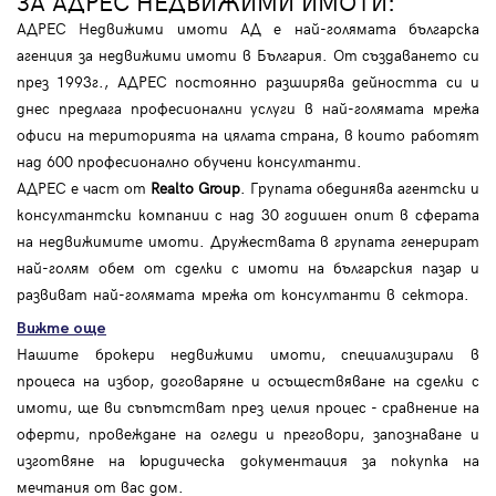
ЗА АДРЕС НЕДВИЖИМИ ИМОТИ:
АДРЕС Недвижими имоти АД е най-голямата българска
агенция за недвижими имоти в България. От създаването си
през 1993г., АДРЕС постоянно разширява дейността си и
днес предлага професионални услуги в най-голямата мрежа
офиси на територията на цялата страна, в които работят
над 600 професионално обучени консултанти.
АДРЕС е част от
Realto Group
. Групата обединява агентски и
консултантски компании с над 30 годишен опит в сферата
на недвижимите имоти. Дружествата в групата генерират
най-голям обем от сделки с имоти на българския пазар и
развиват най-голямата мрежа от консултанти в сектора.
Вижте още
Нашите брокери недвижими имоти, специализирали в
процеса на избор, договаряне и осъществяване на сделки с
имоти, ще ви съпътстват през целия процес - сравнение на
оферти, провеждане на огледи и преговори, запознаване и
изготвяне на юридическа документация за покупка на
мечтания от вас дом.