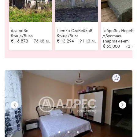
Агатово
Петко Славейков
Габрово, Недевц
Къща/Вила
Къща/Вила
Двустаен
16 873
76 кв.м.
13 294
91 кв.м.
апартамент
65 000
72 кв