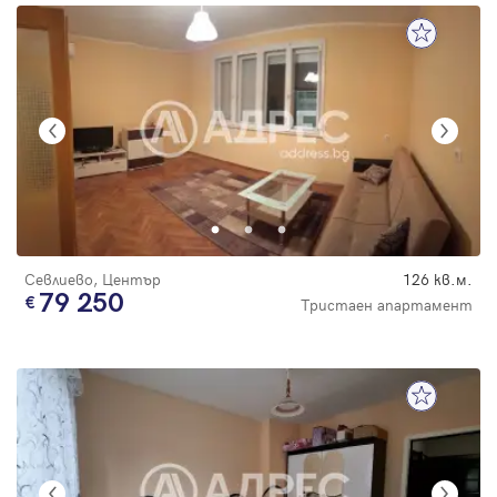
Севлиево, Център
126 кв.м.
79 250
Тристаен апартамент