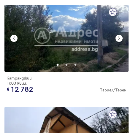
Катранджии
1600 кв.м.
12 782
Парцел/Терен