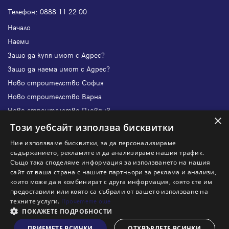
Телефон:
0888 11 22 00
Начало
Наеми
Защо да купя имот с Адрес?
Защо да наема имот с Адрес?
Ново строителство София
Ново строителство Варна
Ново строителство Пловдив
×
Ново строителство Бургас
Този уебсайт използва бисквитки
Защо да продам имот с Адрес?
Ние използваме бисквитки, за да персонализираме
Защо да отдам имот с Адрес?
съдържанието, рекламите и да анализираме нашия трафик.
Също така споделяме информация за използването на нашия
Наши офиси
сайт от ваша страна с нашите партньори за реклама и анализи,
Кариери
които може да я комбинират с друга информация, която сте им
предоставили или която са събрали от вашето използване на
Кои сме ние?
техните услуги.
Прочетете още
Франчайз
ПОКАЖЕТЕ ПОДРОБНОСТИ
Блог
ПРИЕМЕТЕ ВСИЧКИ
ОТХВЪРЛЕТЕ ВСИЧКИ