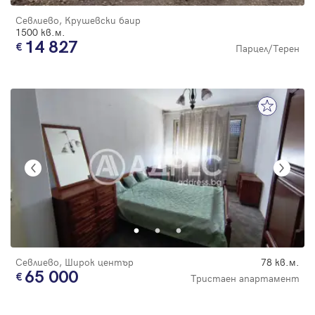
Севлиево, Крушевски баир
1500 кв.м.
14 827
Парцел/Терен
Севлиево, Широк център
78 кв.м.
65 000
Тристаен апартамент