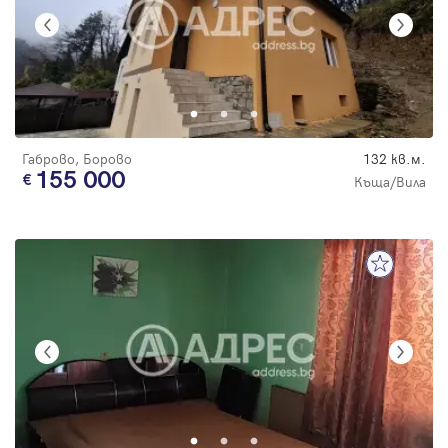
Габрово, Борово
132 кв.м.
155 000
Къща/Вила