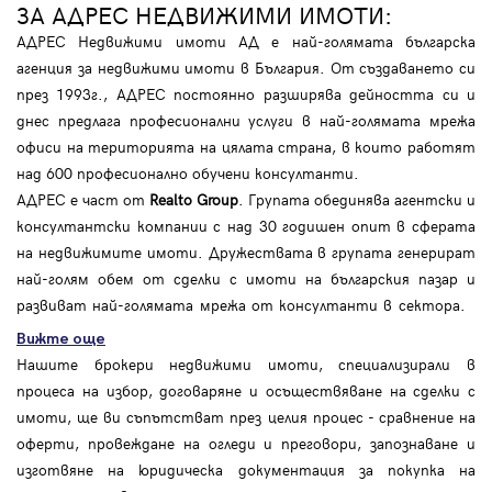
ЗА АДРЕС НЕДВИЖИМИ ИМОТИ:
АДРЕС Недвижими имоти АД е най-голямата българска
агенция за недвижими имоти в България. От създаването си
през 1993г., АДРЕС постоянно разширява дейността си и
днес предлага професионални услуги в най-голямата мрежа
офиси на територията на цялата страна, в които работят
над 600 професионално обучени консултанти.
АДРЕС е част от
Realto Group
. Групата обединява агентски и
консултантски компании с над 30 годишен опит в сферата
на недвижимите имоти. Дружествата в групата генерират
най-голям обем от сделки с имоти на българския пазар и
развиват най-голямата мрежа от консултанти в сектора.
Вижте още
Нашите брокери недвижими имоти, специализирали в
процеса на избор, договаряне и осъществяване на сделки с
имоти, ще ви съпътстват през целия процес - сравнение на
оферти, провеждане на огледи и преговори, запознаване и
изготвяне на юридическа документация за покупка на