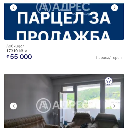
Ловнидол
17310 кв.м.
55 000
Парцел/Терен