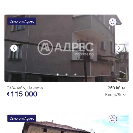
Само от Адрес
Севлиево, Център
250 кв.м.
115 000
Къща/Вила
Само от Адрес