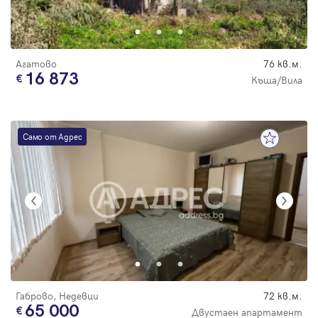
Парола
Агатово
76 кв.м.
16 873
Къща/Вила
Вход с имейл
Само от Адрес
Забравена парола
Регистрация
Габрово, Недевци
72 кв.м.
65 000
Двустаен апартамент