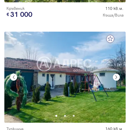
Кръвеник
110 кв.м.
31 000
Къща/Вила
Туркинча
160 кв.м.