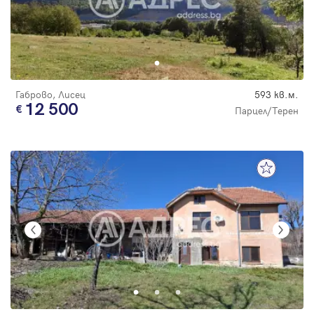
Габрово, Лисец
593 кв.м.
12 500
Парцел/Терен