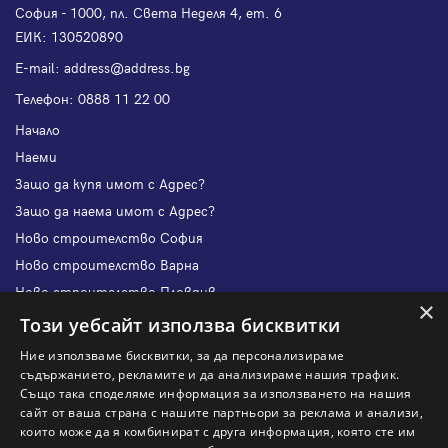
София - 1000, пл. Света Неделя 4, ет. 6
ЕИК: 130520890
Е-mail:
address@address.bg
Телефон:
0888 11 22 00
Начало
Наеми
Защо да купя имот с Адрес?
Защо да наема имот с Адрес?
Ново строителство София
Ново строителство Варна
Ново строителство Пловдив
×
Ново строителство Бургас
Този уебсайт използва бисквитки
Защо да продам имот с Адрес?
Ние използваме бисквитки, за да персонализираме
Защо да отдам имот с Адрес?
съдържанието, рекламите и да анализираме нашия трафик.
Също така споделяме информация за използването на нашия
Наши офиси
сайт от ваша страна с нашите партньори за реклама и анализи,
Кариери
които може да я комбинират с друга информация, която сте им