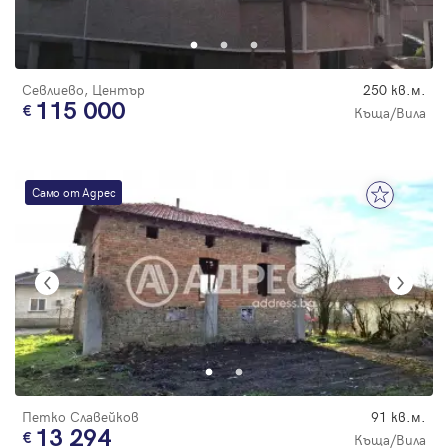
Парола
С намалена
цена
Севлиево, Център
250 кв.м.
115 000
Къща/Вила
Вход с имейл
Само от Адрес
Забравена парола
Регистрация
Петко Славейков
91 кв.м.
13 294
Къща/Вила