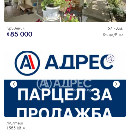
Кръвеник
67 кв.м.
85 000
Къща/Вила
Жълтеш
1555 кв.м.