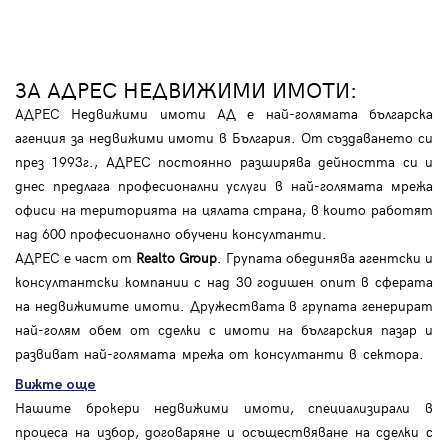
ЗА АДРЕС НЕДВИЖИМИ ИМОТИ:
АДРЕС Недвижими имоти АД е най-голямата българска
агенция за недвижими имоти в България. От създаването си
през 1993г., АДРЕС постоянно разширява дейността си и
днес предлага професионални услуги в най-голямата мрежа
офиси на територията на цялата страна, в които работят
над 600 професионално обучени консултанти.
АДРЕС е част от
Realto Group
. Групата обединява агентски и
консултантски компании с над 30 годишен опит в сферата
на недвижимите имоти. Дружествата в групата генерират
най-голям обем от сделки с имоти на българския пазар и
развиват най-голямата мрежа от консултанти в сектора.
Вижте още
Нашите брокери недвижими имоти, специализирали в
процеса на избор, договаряне и осъществяване на сделки с