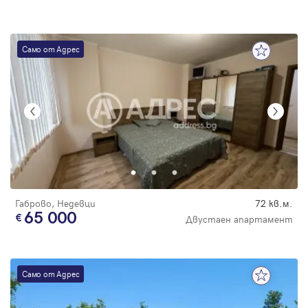
Само от Адрес
Габрово, Недевци
72 кв.м.
65 000
Двустаен апартамент
Само от Адрес