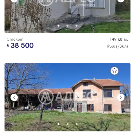
Столът
149 кв.м.
38 500
Къща/Вила