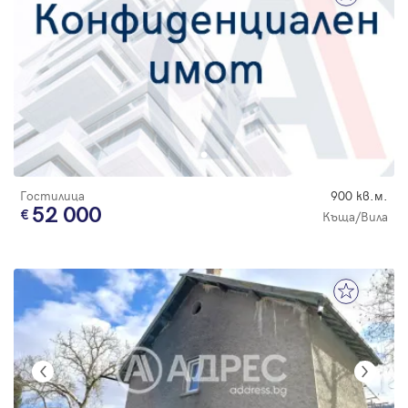
Гостилица
900 кв.м.
52 000
Къща/Вила