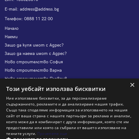
Е-mail:
address@address.bg
Телефон:
0888 11 22 00
Начало
Наеми
Защо да купя имот с Адрес?
Защо да наема имот с Адрес?
Ново строителство София
Ново строителство Варна
Ново строителство Пловдив
×
Ново строителство Бургас
Този уебсайт използва бисквитки
Защо да продам имот с Адрес?
Ние използваме бисквитки, за да персонализираме
Защо да отдам имот с Адрес?
съдържанието, рекламите и да анализираме нашия трафик.
Също така споделяме информация за използването на нашия
Наши офиси
сайт от ваша страна с нашите партньори за реклама и анализи,
Кариери
които може да я комбинират с друга информация, която сте им
предоставили или която са събрали от вашето използване на
Кои сме ние?
техните услуги.
Прочетете още
Франчайз