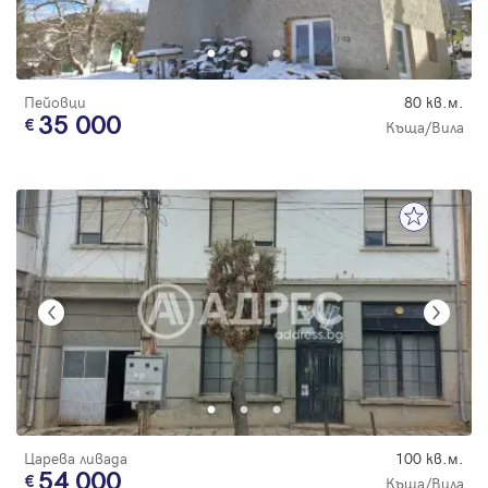
Пейовци
80 кв.м.
35 000
Къща/Вила
Царева ливада
100 кв.м.
54 000
Къща/Вила