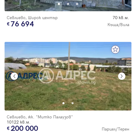
Севлиево, Широк център
70 кв.м.
76 694
Къща/Вила
Севлиево, жк. "Митко Палаузов"
10122 кв.м.
200 000
Парцел/Терен