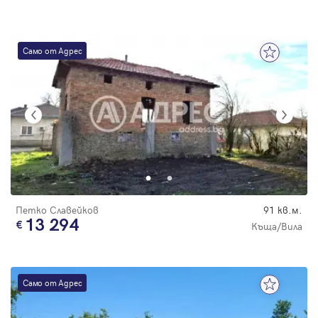
Само от Адрес
Петко Славейков
91 кв.м.
13 294
Къща/Вила
Само от Адрес