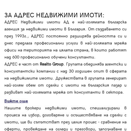
ЗА АДРЕС НЕДВИЖИМИ ИМОТИ:
АДРЕС Недвижими имоти АД е най-голямата българска
агенция за недвижими имоти в България. От създаването си
през 1993г., АДРЕС постоянно разширява дейността си и
днес предлага професионални услуги в най-голямата мрежа
офиси на територията на цялата страна, в които работят
над 600 професионално обучени консултанти.
АДРЕС е част от
Realto Group
. Групата обединява агентски и
консултантски компании с над 30 годишен опит в сферата
на недвижимите имоти. Дружествата в групата генерират
най-голям обем от сделки с имоти на българския пазар и
развиват най-голямата мрежа от консултанти в сектора.
Вижте още
Нашите брокери недвижими имоти, специализирали в
процеса на избор, договаряне и осъществяване на сделки с
имоти, ще ви съпътстват през целия процес - сравнение на
оферти, провеждане на огледи и преговори, запознаване и