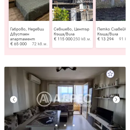
Габрово, Недевци
Севлиево, Център
Петко Славейко
Двустаен
Къща/Вила
Къща/Вила
апартамент
115 000
250 кв.м.
13 294
91 кв
65 000
72 кв.м.