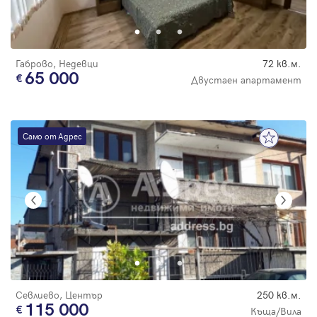
Парола
С намалена
цена
Габрово, Недевци
72 кв.м.
65 000
Двустаен апартамент
Вход с имейл
Само от Адрес
Забравена парола
Регистрация
Севлиево, Център
250 кв.м.
115 000
Къща/Вила