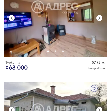
Туркинча
57 кв.м.
68 000
Къща/Вила