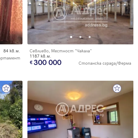
84 кв.м.
Севлиево, Местност "Чакала"
1187 кв.м.
партамент
300 000
Стопанска сграда/Ферма