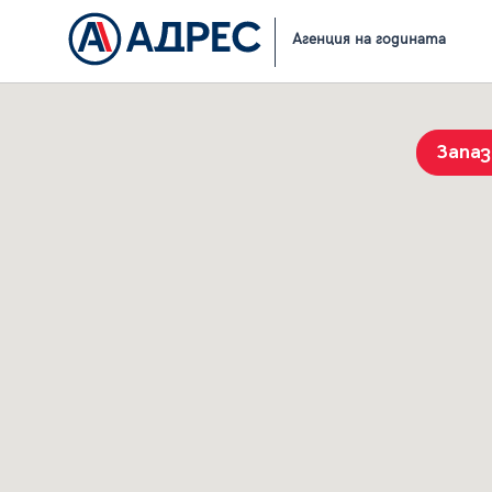
Начало
Резултати от търсене
Агенция на годината
Запа
История на търсенията