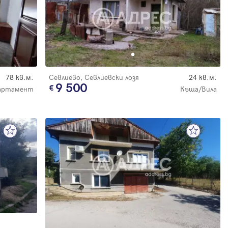
78 кв.м.
Севлиево, Севлиевски лозя
24 кв.м.
9 500
партамент
Къща/Вила