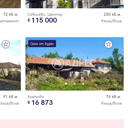
72 кв.м.
Севлиево, Център
250 кв.м.
115 000
артамент
Къща/Вила
Само от Адрес
91 кв.м.
Агатово
76 кв.м.
16 873
Къща/Вила
Къща/Вила