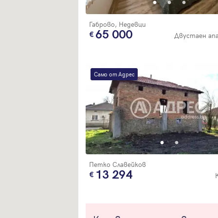
Габрово, Недевци
65 000
Двустаен ап
Само от Адрес
Петко Славейков
13 294