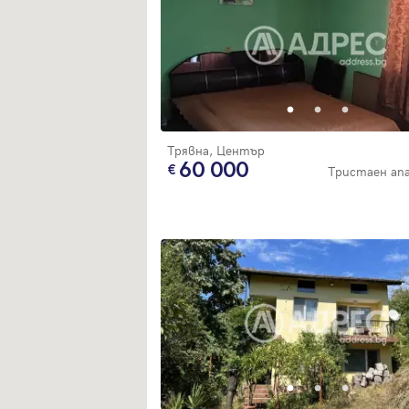
Трявна, Център
60 000
Тристаен а