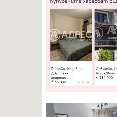
Купувачите харесват о
Габрово, Недевци
Севлиево, 
Двустаен
Къща/Вила
апартамент
115 000
65 000
72 кв.м.