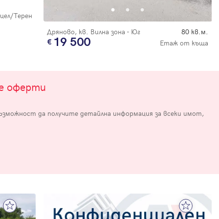
цел/Терен
Дряново, кв. Вилна зона - Юг
80 кв.м.
19 500
Етаж от къща
те оферти
е
възможност да получите детайлна информация за всеки имот,