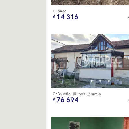
Хирево
14 316
Севлиево, Широк център
76 694