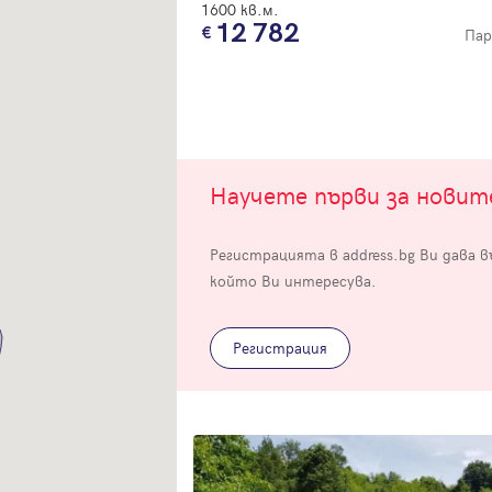
1600 кв.м.
12 782
Пар
Вход
Научете първи за нови
Влезте с профила си, за да разгледате повече снимки и да получит
Регистрацията в address.bg Ви дава 
по-подробна информация.
който Ви интересува.
Продължи с Facebook
Регистрация
Продължи с Google
Успех!
Успех!
или влезте с имейл
Благодарим ви! Проверете имейл адрес си, за да активирате