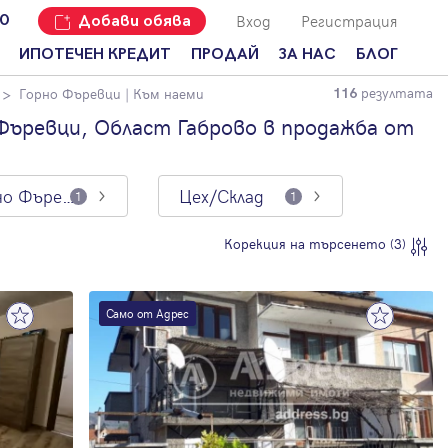
Вход
Регистрация
00
Добави обява
ИПОТЕЧЕН КРЕДИТ
ПРОДАЙ
ЗА НАС
БЛОГ
резултата
Горно Фъревци
| Към наеми
116
Добави
Наши офиси
За продавачи
обява
Фъревци, Област Габрово в продажба от
Кариери
За купувачи
Защо да
продам
Кои сме ние?
Ипотечно
имот с
кредитиране
Горно Фъревци
Цех/Склад
1
1
Адрес?
Мениджмънт
За
Корекция на търсенето (3)
наемодатели
Address Run
За
Франчайз
наематели
Само от Адрес
Често
Анализ на
задавани
пазара
въпроси
Новини