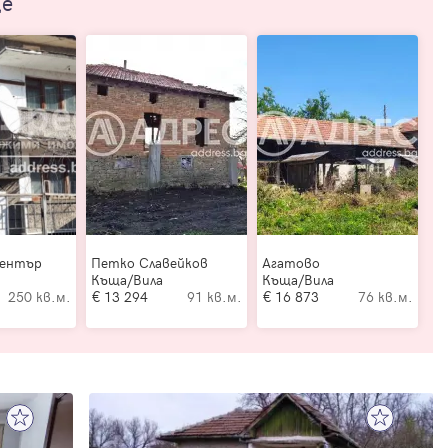
ще
Център
Петко Славейков
Агатово
Къща/Вила
Къща/Вила
250 кв.м.
13 294
91 кв.м.
16 873
76 кв.м.