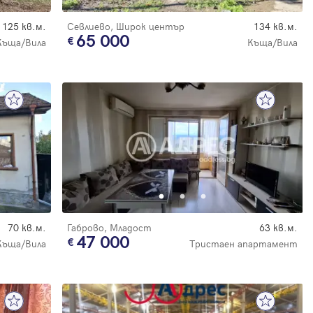
125 кв.м.
Севлиево, Широк център
134 кв.м.
65 000
Къща/Вила
Къща/Вила
70 кв.м.
Габрово, Младост
63 кв.м.
47 000
Къща/Вила
Тристаен апартамент