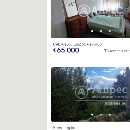
Севлиево, Широк център
65 000
Тристаен а
Катранджии