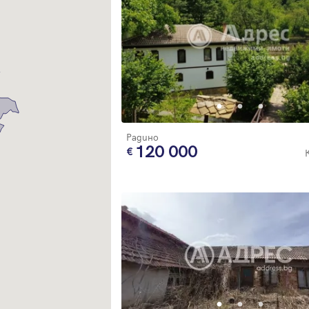
Благодарим ви! Очаквайте скоро да се свържем с вас!
регистрацията.
Имейл
Парола
Вход с имейл
Радино
120 000
Забравена парола
Регистрация