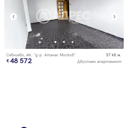
Севлиево, жк. "д-р. Атанас Москов"
57 кв.м.
48 572
Двустаен апартамент