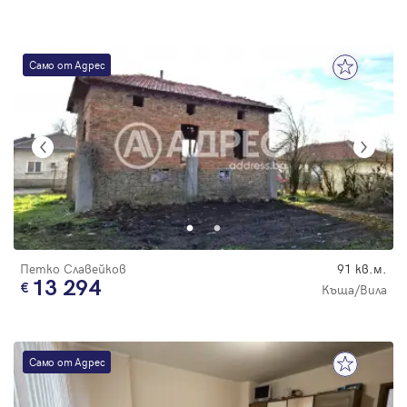
Само от Адрес
Петко Славейков
91 кв.м.
13 294
Къща/Вила
Само от Адрес