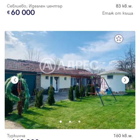
Севлиево, Идеален център
83 кв.м.
60 000
Етаж от къща
Туркинча
160 кв.м.