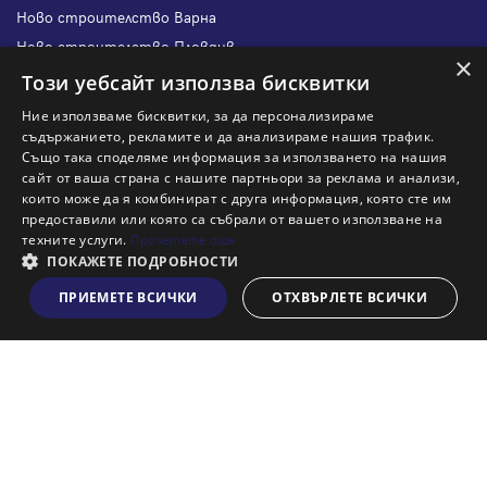
Ново строителство Варна
Ново строителство Пловдив
×
Ново строителство Бургас
Този уебсайт използва бисквитки
Защо да продам имот с Адрес?
Ние използваме бисквитки, за да персонализираме
Защо да отдам имот с Адрес?
съдържанието, рекламите и да анализираме нашия трафик.
Също така споделяме информация за използването на нашия
Наши офиси
сайт от ваша страна с нашите партньори за реклама и анализи,
Кариери
които може да я комбинират с друга информация, която сте им
предоставили или която са събрали от вашето използване на
Кои сме ние?
техните услуги.
Прочетете още
Франчайз
ПОКАЖЕТЕ ПОДРОБНОСТИ
Блог
ПРИЕМЕТЕ ВСИЧКИ
ОТХВЪРЛЕТЕ ВСИЧКИ
Виж на картата
Искаш ли да получаваш актуална информация за пазара
на недвижими имоти?
Абонирам се