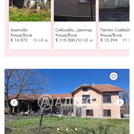
Агатово
Севлиево, Център
Петко Славейко
Къща/Вила
Къща/Вила
Къща/Вила
16 873
76 кв.м.
115 000
250 кв.м.
13 294
91 кв