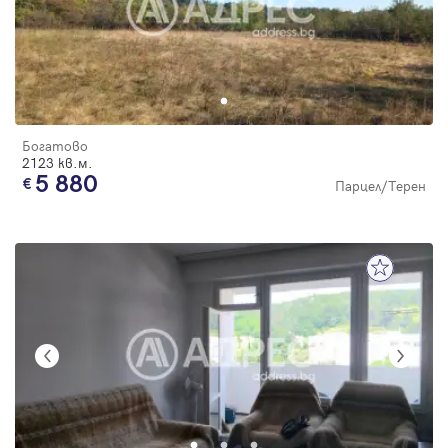
Богатово
2123 кв.м.
5 880
Парцел/Терен