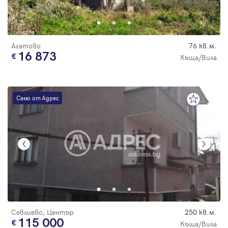
Парола
Агатово
76 кв.м.
16 873
Къща/Вила
Вход с имейл
Само от Адрес
Забравена парола
Регистрация
Севлиево, Център
250 кв.м.
115 000
Къща/Вила