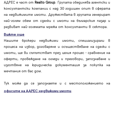
АДРЕС е част от
Realto Group
. Групата обединява агентски и
консултантски компании с над 30 годишен опит в сферата
на недвижимите имоти. Дружествата в групата генерират
най-голям обем от сделки с имоти на българския пазар и
развиват най-голямата мрежа от консултанти в сектора.
Вижте още
Нашите брокери недвижими имоти, специализирали в
процеса на избор, договаряне и осъществяване на сделки с
имоти, ще ви съпътстват през целия процес - сравнение на
оферти, провеждане на огледи и преговори, запознаване и
изготвяне на юридическа документация за покупка на
мечтания от вас дом.
Тук може да се запознаете и с местоположението на
.
офисите на АДРЕС
недвижими имоти