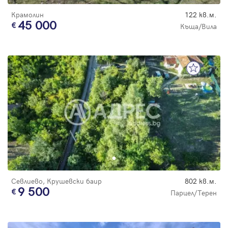
Крамолин
122 кв.м.
45 000
Къща/Вила
Севлиево, Крушевски баир
802 кв.м.
9 500
Парцел/Терен