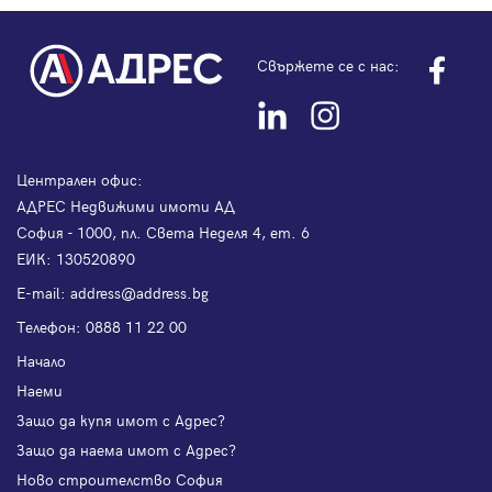
Свържете се с нас:
Централен офис:
АДРЕС Недвижими имоти АД
София - 1000, пл. Света Неделя 4, ет. 6
ЕИК: 130520890
Е-mail:
address@address.bg
Телефон:
0888 11 22 00
Начало
Наеми
Защо да купя имот с Адрес?
Защо да наема имот с Адрес?
Ново строителство София