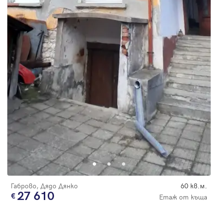
Габрово, Дядо Дянко
60 кв.м.
27 610
Етаж от къща