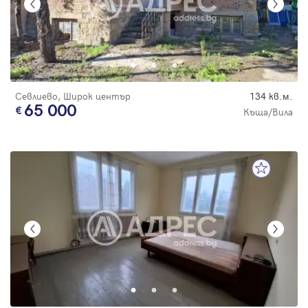
Севлиево, Широк център
134 кв.м.
65 000
Къща/Вила