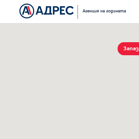
Начало
Резултати от търсене
Агенция на годината
Запа
История на търсенията