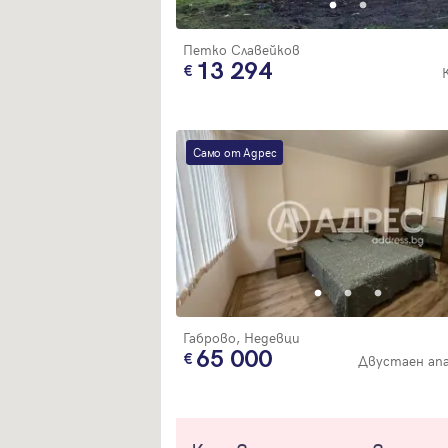
Петко Славейков
13 294
Само от Адрес
Габрово, Недевци
65 000
Двустаен ап