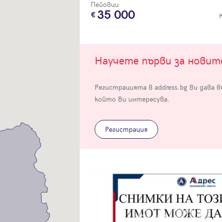
Пейовци
35 000
Научете първи за нови
Вход
Регистрацията в address.bg Ви дава 
който Ви интересува.
Влезте с профила си, за да разгледате повече снимки и да получит
по-подробна информация.
Регистрация
Продължи с Facebook
Продължи с Google
Успех!
Успех!
или влезте с имейл
Благодарим ви! Проверете имейл адрес си, за да активирате