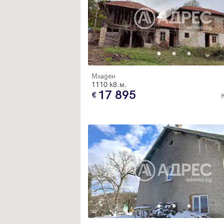
Младен
1110 кв.м.
17 895