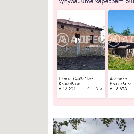
Купувачите харесват о
Петко Славейков
Агатово
Къща/Вила
Къща/Вила
13 294
91 кв.м.
16 873