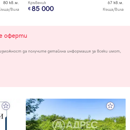
80 кв.м.
Кръвеник
67 кв.м.
85 000
Къща/Вила
Къща/Вила
те оферти
възможност да получите детайлна информация за всеки имот,
е