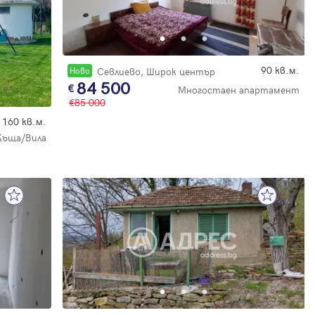
90 кв.м.
Новo
Севлиево, Широк център
84 500
Многостаен апартамент
85 000
160 кв.м.
Къща/Вила