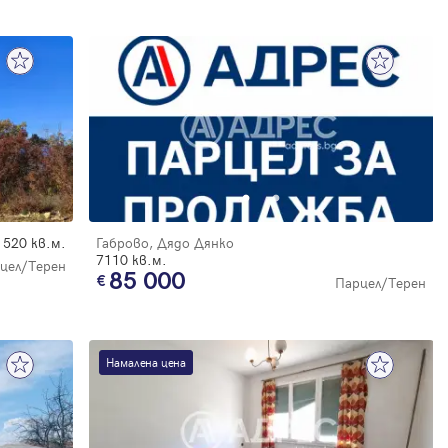
520 кв.м.
Габрово, Дядо Дянко
7110 кв.м.
цел/Терен
85 000
Парцел/Терен
Намалена цена