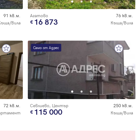
91 кв.м.
Агатово
76 кв.м.
16 873
Къща/Вила
Къща/Вила
Само от Адрес
72 кв.м.
Севлиево, Център
250 кв.м.
115 000
артамент
Къща/Вила