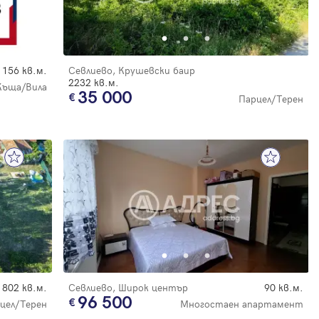
156 кв.м.
Севлиево, Крушевски баир
2232 кв.м.
Къща/Вила
35 000
Парцел/Терен
802 кв.м.
Севлиево, Широк център
90 кв.м.
96 500
цел/Терен
Многостаен апартамент