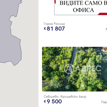
Благодарим ви! Очаквайте скоро да се свържем с вас!
регистрацията.
Имейл
Парола
Горна Росица
81 807
Вход с имейл
Забравена парола
Регистрация
Севлиево, Крушевски баир
9 500
Пар