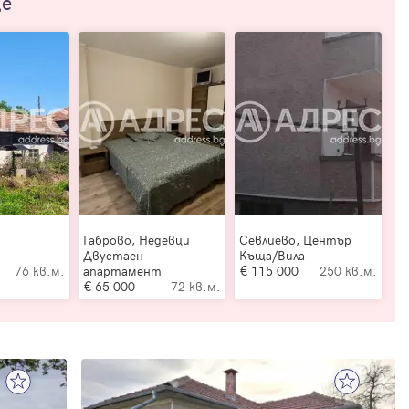
ще
Габрово, Недевци
Севлиево, Център
Двустаен
Къща/Вила
76 кв.м.
апартамент
115 000
250 кв.м.
65 000
72 кв.м.