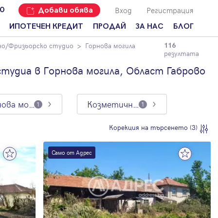
Вход
Регистрация
00
Добави обява
ИПОТЕЧЕН КРЕДИТ
ПРОДАЙ
ЗА НАС
БЛОГ
о/Фризьорско студио
Горнова могила
116
Добави
Наши офиси
За продавачи
резултата
обява
Кариери
За купувачи
тудиа в Горнова могила, Област Габрово
Защо да
продам
Кои сме ние?
Ипотечно
имот с
кредитиране
Адрес?
Горнова могила
Козметично/Фризьорско студио
Мениджмънт
1
1
За
наемодатели
Address Run
Корекция на търсенето (3)
За
Франчайз
наематели
Само от Адрес
Често
Анализ на
задавани
пазара
въпроси
Новини