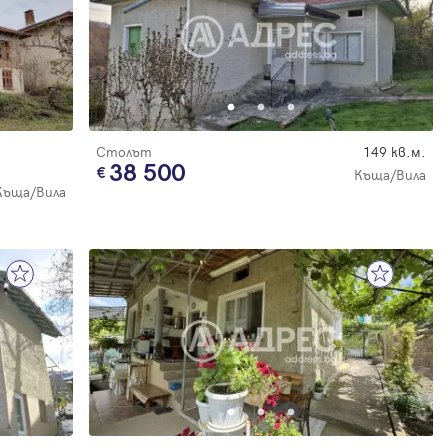
Столът
149 кв.м.
38 500
Къща/Вила
Къща/Вила