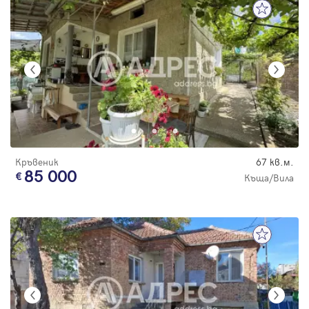
Кръвеник
67 кв.м.
85 000
Къща/Вила