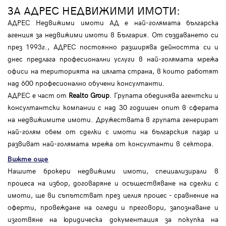
ЗА АДРЕС НЕДВИЖИМИ ИМОТИ:
АДРЕС Недвижими имоти АД е най-голямата българска
агенция за недвижими имоти в България. От създаването си
през 1993г., АДРЕС постоянно разширява дейността си и
днес предлага професионални услуги в най-голямата мрежа
офиси на територията на цялата страна, в които работят
над 600 професионално обучени консултанти.
АДРЕС е част от
Realto Group
. Групата обединява агентски и
консултантски компании с над 30 годишен опит в сферата
на недвижимите имоти. Дружествата в групата генерират
най-голям обем от сделки с имоти на българския пазар и
развиват най-голямата мрежа от консултанти в сектора.
Вижте още
Нашите брокери недвижими имоти, специализирали в
процеса на избор, договаряне и осъществяване на сделки с
имоти, ще ви съпътстват през целия процес - сравнение на
оферти, провеждане на огледи и преговори, запознаване и
изготвяне на юридическа документация за покупка на