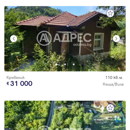
Кръвеник
110 кв.м.
31 000
Къща/Вила