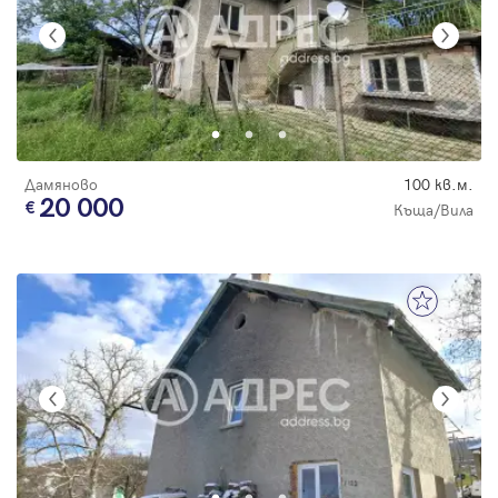
Дамяново
100 кв.м.
20 000
Къща/Вила