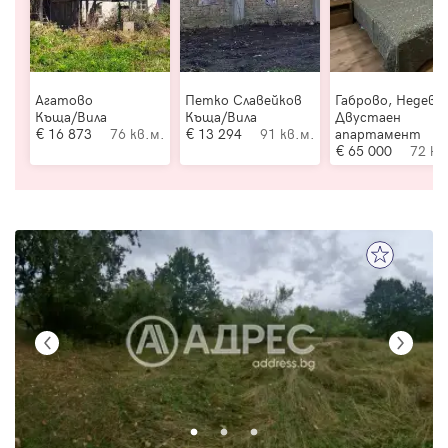
Агатово
Петко Славейков
Габрово, Недевц
Къща/Вила
Къща/Вила
Двустаен
16 873
76 кв.м.
13 294
91 кв.м.
апартамент
65 000
72 кв