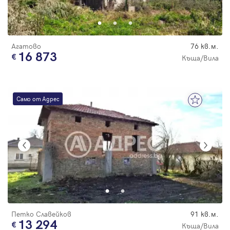
Парола
цена
Агатово
76 кв.м.
16 873
Къща/Вила
Вход с имейл
Само от Адрес
Забравена парола
Регистрация
Петко Славейков
91 кв.м.
13 294
Къща/Вила