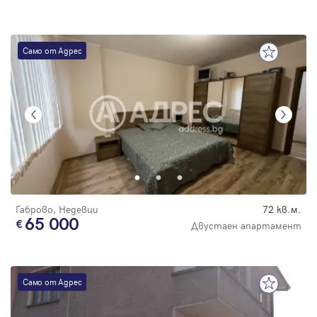
Само от Адрес
Габрово, Недевци
72 кв.м.
65 000
Двустаен апартамент
Само от Адрес