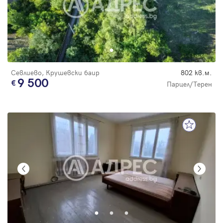
Севлиево, Крушевски баир
802 кв.м.
9 500
Парцел/Терен