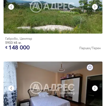
Габрово, Център
5903 кв.м.
148 000
Парцел/Терен