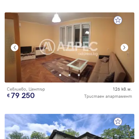
Севлиево, Център
126 кв.м.
79 250
Тристаен апартамент