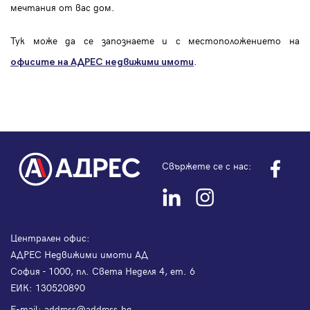
мечтания от вас дом.
Тук може да се запознаете и с местоположението на
.
офисите на АДРЕС
недвижими имоти
Свържете се с нас:
Централен офис:
АДРЕС Недвижими имоти АД
София - 1000, пл. Света Неделя 4, ет. 6
ЕИК: 130520890
Е-mail:
address@address.bg