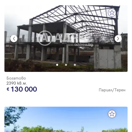
Богатово
2390 кв.м.
130 000
Парцел/Терен