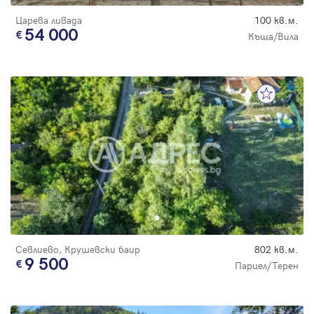
Царева ливада
100 кв.м.
54 000
Къща/Вила
Севлиево, Крушевски баир
802 кв.м.
9 500
Парцел/Терен