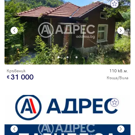
Кръвеник
110 кв.м.
31 000
Къща/Вила