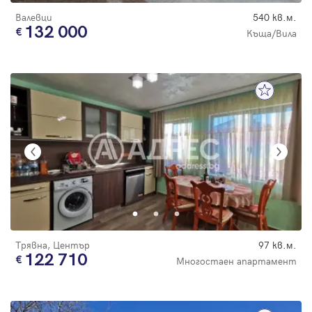
Валевци
540 кв.м.
132 000
Къща/Вила
Трявна, Център
97 кв.м.
122 710
Многостаен апартамент