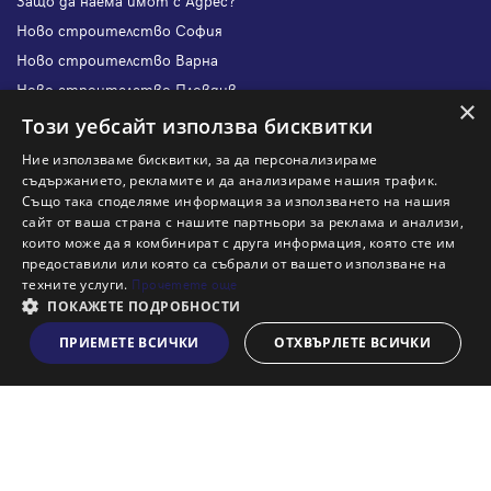
Защо да наема имот с Адрес?
Ново строителство София
Ново строителство Варна
Ново строителство Пловдив
×
Ново строителство Бургас
Този уебсайт използва бисквитки
Защо да продам имот с Адрес?
Ние използваме бисквитки, за да персонализираме
Защо да отдам имот с Адрес?
съдържанието, рекламите и да анализираме нашия трафик.
Също така споделяме информация за използването на нашия
Наши офиси
сайт от ваша страна с нашите партньори за реклама и анализи,
Кариери
които може да я комбинират с друга информация, която сте им
предоставили или която са събрали от вашето използване на
Кои сме ние?
техните услуги.
Прочетете още
Франчайз
ПОКАЖЕТЕ ПОДРОБНОСТИ
Блог
ПРИЕМЕТЕ ВСИЧКИ
ОТХВЪРЛЕТЕ ВСИЧКИ
Виж на картата
Искаш ли да получаваш актуална информация за пазара
на недвижими имоти?