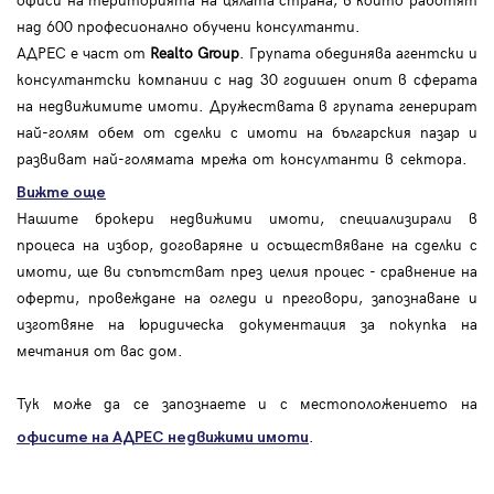
над 600 професионално обучени консултанти.
АДРЕС е част от
Realto Group
. Групата обединява агентски и
консултантски компании с над 30 годишен опит в сферата
на недвижимите имоти. Дружествата в групата генерират
най-голям обем от сделки с имоти на българския пазар и
развиват най-голямата мрежа от консултанти в сектора.
Вижте още
Нашите брокери недвижими имоти, специализирали в
процеса на избор, договаряне и осъществяване на сделки с
имоти, ще ви съпътстват през целия процес - сравнение на
оферти, провеждане на огледи и преговори, запознаване и
изготвяне на юридическа документация за покупка на
мечтания от вас дом.
Тук може да се запознаете и с местоположението на
.
офисите на АДРЕС
недвижими имоти