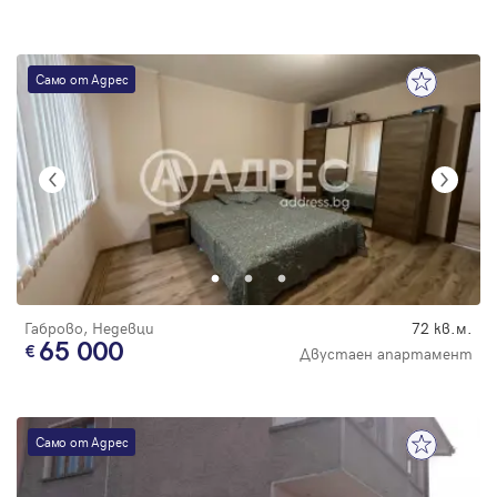
Само от Адрес
Габрово, Недевци
72 кв.м.
65 000
Двустаен апартамент
Само от Адрес