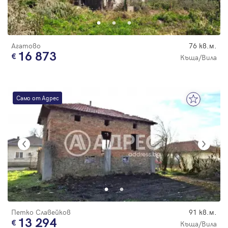
Парола
Агатово
76 кв.м.
16 873
Къща/Вила
Вход с имейл
Само от Адрес
Забравена парола
Регистрация
Петко Славейков
91 кв.м.
13 294
Къща/Вила