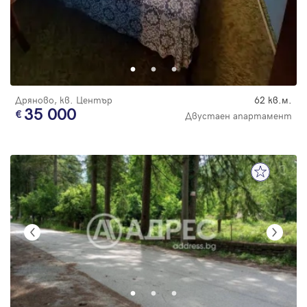
Дряново, кв. Център
62 кв.м.
35 000
Двустаен апартамент