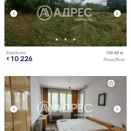
Борското
106 кв.м.
10 226
Къща/Вила