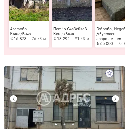
Агатово
Петко Славейков
Габрово, Недевц
Къща/Вила
Къща/Вила
Двустаен
16 873
76 кв.м.
13 294
91 кв.м.
апартамент
65 000
72 кв