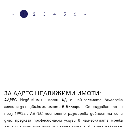
«
1
2
3
4
5
6
»
ЗА АДРЕС НЕДВИЖИМИ ИМОТИ:
АДРЕС Недвижими имоти АД е най-голямата българска
агенция за недвижими имоти в България. От създаването си
през 1993г., АДРЕС постоянно разширява дейността си и
днес предлага професионални услуги в най-голямата мрежа
офиси на територията на цялата страна, в които работят