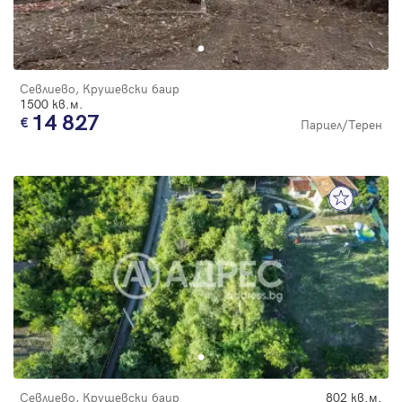
Севлиево, Крушевски баир
1500 кв.м.
14 827
Парцел/Терен
Севлиево, Крушевски баир
802 кв.м.