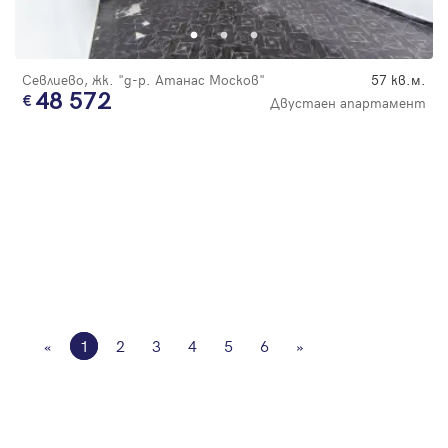
Севлиево, жк. "д-р. Атанас Москов"
57 кв.м.
48 572
Двустаен апартамент
«
1
2
3
4
5
6
»