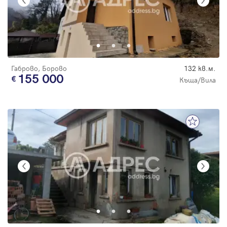
Габрово, Борово
132 кв.м.
155 000
Къща/Вила