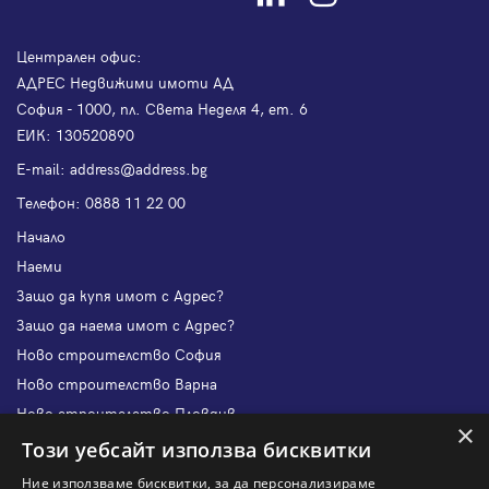
Централен офис:
АДРЕС Недвижими имоти АД
София - 1000, пл. Света Неделя 4, ет. 6
ЕИК: 130520890
Е-mail:
address@address.bg
Телефон:
0888 11 22 00
Начало
Наеми
Защо да купя имот с Адрес?
Защо да наема имот с Адрес?
Ново строителство София
Ново строителство Варна
Ново строителство Пловдив
×
Ново строителство Бургас
Този уебсайт използва бисквитки
Защо да продам имот с Адрес?
Ние използваме бисквитки, за да персонализираме