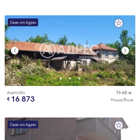
Само от Адрес
Агатово
76 кв.м.
16 873
Къща/Вила
Само от Адрес