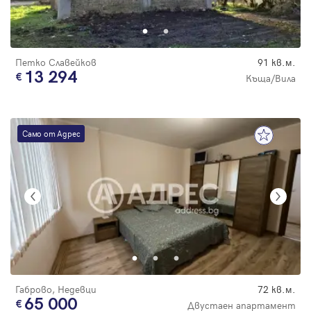
Парола
Петко Славейков
91 кв.м.
13 294
Къща/Вила
Вход с имейл
Само от Адрес
Забравена парола
Регистрация
Габрово, Недевци
72 кв.м.
65 000
Двустаен апартамент