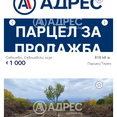
Севлиево, Севлиевски лозя
818 кв.м.
1 000
Парцел/Терен