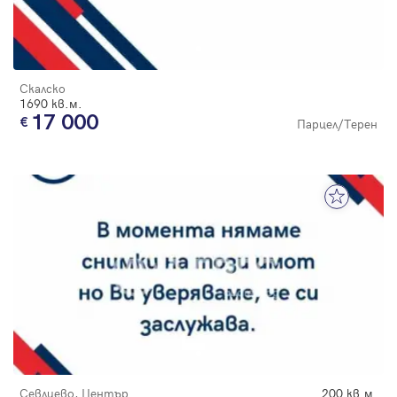
Скалско
1690 кв.м.
17 000
Парцел/Терен
Севлиево, Център
200 кв.м.