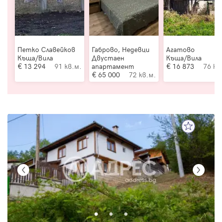
Петко Славейков
Габрово, Недевци
Агатово
Къща/Вила
Двустаен
Къща/Вила
13 294
91 кв.м.
апартамент
16 873
76 кв
65 000
72 кв.м.