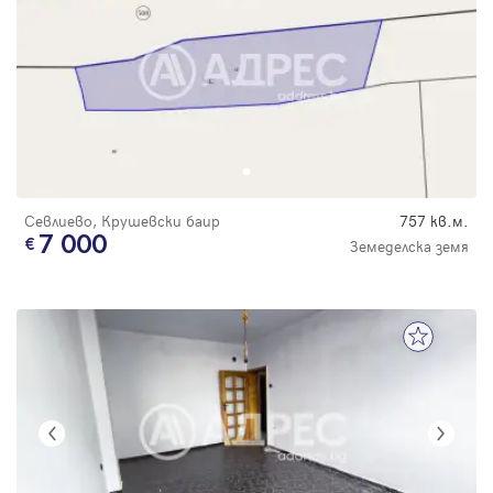
Севлиево, Крушевски баир
757 кв.м.
7 000
Земеделска земя