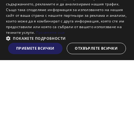
Защо да отдам имот с Адрес?
съдържанието, рекламите и да анализираме нашия трафик.
Също така споделяме информация за използването на нашия
Наши офиси
сайт от ваша страна с нашите партньори за реклама и анализи,
Кариери
които може да я комбинират с друга информация, която сте им
предоставили или която са събрали от вашето използване на
Кои сме ние?
техните услуги.
Прочетете още
Франчайз
ПОКАЖЕТЕ ПОДРОБНОСТИ
Блог
ПРИЕМЕТЕ ВСИЧКИ
ОТХВЪРЛЕТЕ ВСИЧКИ
Виж на картата
Искаш ли да получаваш актуална информация за пазара
на недвижими имоти?
Абонирам се
НАЙ-ПОПУЛЯРНИ ТЪРСЕНИЯ: