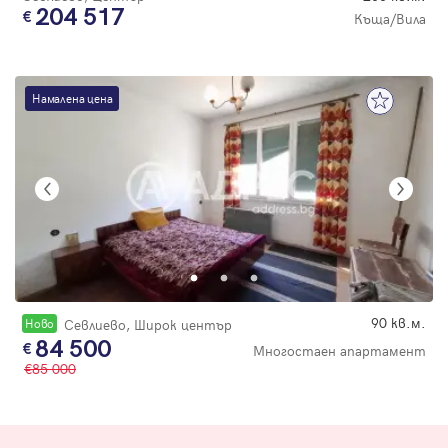
204 517
Къща/Вила
Намалена цена
90 кв.м.
Новo
Севлиево, Широк център
84 500
Многостаен апартамент
85 000