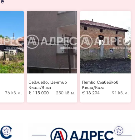
ще
Севлиево, Център
Петко Славейков
Къща/Вила
Къща/Вила
76 кв.м.
115 000
250 кв.м.
13 294
91 кв.м.