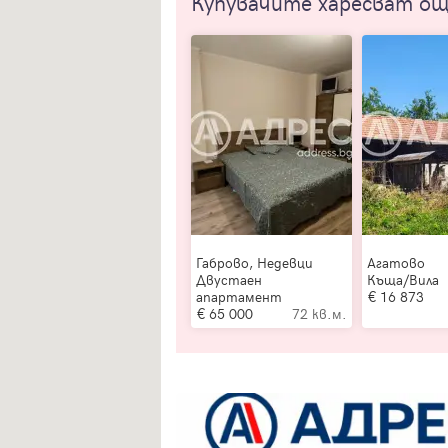
Купувачите харесват о
Габрово, Недевци
Агатово
Двустаен
Къща/Вила
апартамент
16 873
65 000
72 кв.м.