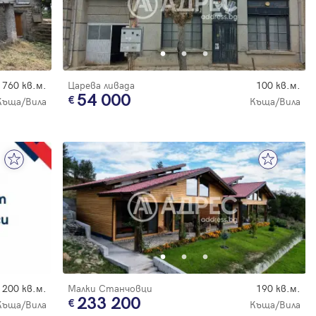
760 кв.м.
Царева ливада
100 кв.м.
54 000
Къща/Вила
Къща/Вила
200 кв.м.
Малки Станчовци
190 кв.м.
233 200
Къща/Вила
Къща/Вила