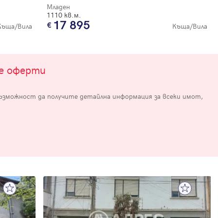
Младен
1110 кв.м.
17 895
Къща/Вила
Къща/Вила
те оферти
възможност да получите детайлна информация за всеки имот,
е