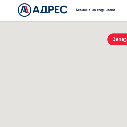
Начало
Резултати от търсене
Агенция на годината
Запа
История на търсенията