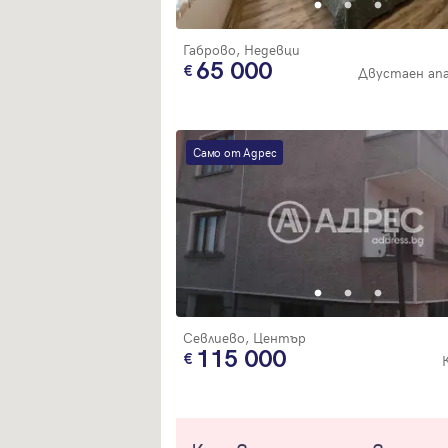
Габрово, Недевци
65 000
Двустаен ап
Само от Адрес
Севлиево, Център
115 000