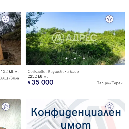
132 кв.м.
Севлиево, Крушевски баир
2232 кв.м.
Къща/Вила
35 000
Парцел/Терен