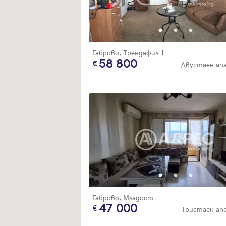
Габрово, Трендафил 1
58 800
Двустаен ап
Габрово, Младост
47 000
Тристаен а