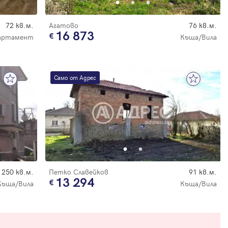
72 кв.м.
Агатово
76 кв.м.
16 873
артамент
Къща/Вила
Само от Адрес
250 кв.м.
Петко Славейков
91 кв.м.
13 294
Къща/Вила
Къща/Вила