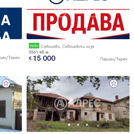
Новo
Севлиево, Севлиевски лозя
3561 кв.м.
15 000
цел/Терен
Парцел/Терен