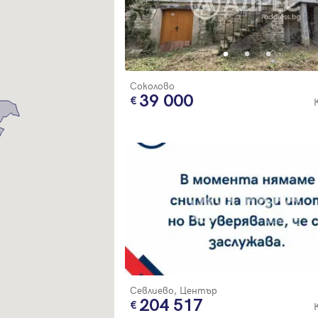
Благодарим ви! Очаквайте скоро да се свържем с вас!
регистрацията.
Имейл
Парола
Соколово
39 000
Вход с имейл
Забравена парола
Регистрация
Севлиево, Център
204 517