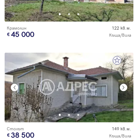
Крамолин
122 кв.м.
45 000
Къща/Вила
Столът
149 кв.м.
38 500
Къща/Вила