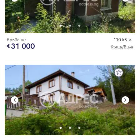
Кръвеник
110 кв.м.
31 000
Къща/Вила