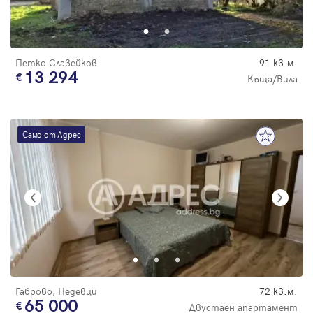
Парола
Петко Славейков
91 кв.м.
13 294
Къща/Вила
Вход с имейл
Само от Адрес
Забравена парола
Регистрация
Габрово, Недевци
72 кв.м.
65 000
Двустаен апартамент