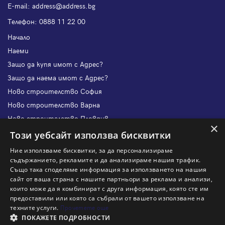
Е-mail:
address@address.bg
Телефон:
0888 11 22 00
Начало
Наеми
Защо да купя имот с Адрес?
Защо да наема имот с Адрес?
Ново строителство София
Ново строителство Варна
Ново строителство Пловдив
×
Ново строителство Бургас
Този уебсайт използва бисквитки
Защо да продам имот с Адрес?
Ние използваме бисквитки, за да персонализираме
Защо да отдам имот с Адрес?
съдържанието, рекламите и да анализираме нашия трафик.
Също така споделяме информация за използването на нашия
Наши офиси
сайт от ваша страна с нашите партньори за реклама и анализи,
Кариери
които може да я комбинират с друга информация, която сте им
предоставили или която са събрали от вашето използване на
Кои сме ние?
техните услуги.
Прочетете още
Франчайз
ПОКАЖЕТЕ ПОДРОБНОСТИ