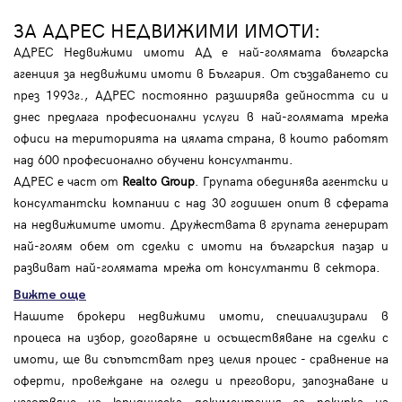
ЗА АДРЕС НЕДВИЖИМИ ИМОТИ:
АДРЕС Недвижими имоти АД е най-голямата българска
агенция за недвижими имоти в България. От създаването си
през 1993г., АДРЕС постоянно разширява дейността си и
днес предлага професионални услуги в най-голямата мрежа
офиси на територията на цялата страна, в които работят
над 600 професионално обучени консултанти.
АДРЕС е част от
Realto Group
. Групата обединява агентски и
консултантски компании с над 30 годишен опит в сферата
на недвижимите имоти. Дружествата в групата генерират
най-голям обем от сделки с имоти на българския пазар и
развиват най-голямата мрежа от консултанти в сектора.
Вижте още
Нашите брокери недвижими имоти, специализирали в
процеса на избор, договаряне и осъществяване на сделки с
имоти, ще ви съпътстват през целия процес - сравнение на
оферти, провеждане на огледи и преговори, запознаване и
изготвяне на юридическа документация за покупка на