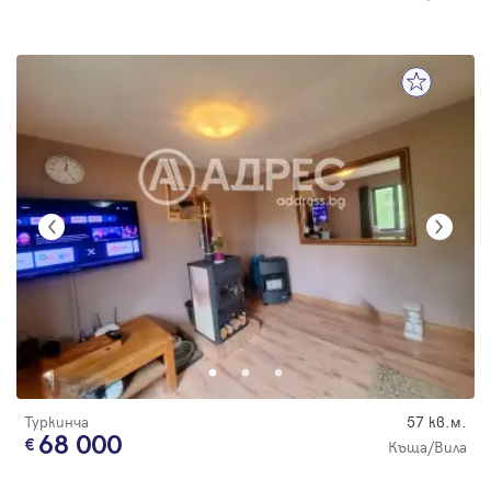
Туркинча
57 кв.м.
68 000
Къща/Вила