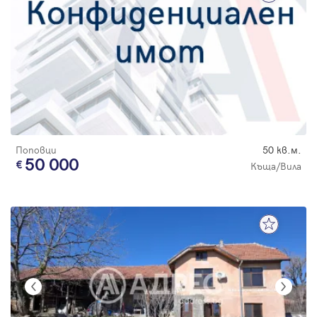
Поповци
50 кв.м.
50 000
Къща/Вила