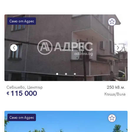
Само от Адрес
Севлиево, Център
250 кв.м.
115 000
Къща/Вила
Само от Адрес