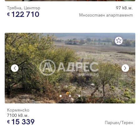
Трявна, Център
97 кв.м.
122 710
Многостаен апартамент
Кормянско
7100 кв.м.
15 339
Парцел/Терен