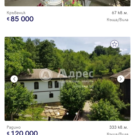
Кръвеник
67 кв.м.
85 000
Къща/Вила
Радино
333 кв.м.
120 000
Къща/Вила