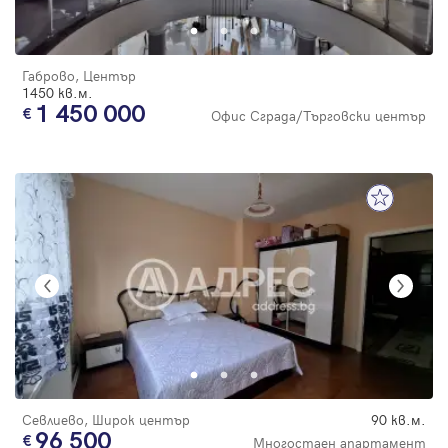
Габрово, Център
1450 кв.м.
1 450 000
Офис Сграда/Търговски център
Севлиево, Широк център
90 кв.м.
96 500
Многостаен апартамент