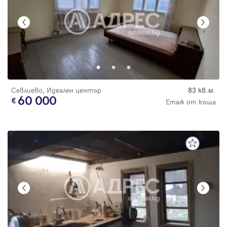
Севлиево, Идеален център
83 кв.м.
60 000
Етаж от къща