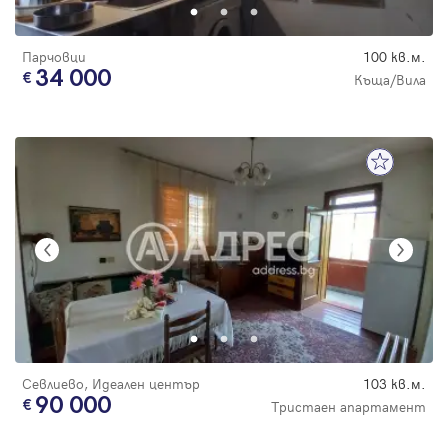
Парчовци
100 кв.м.
34 000
Къща/Вила
Севлиево, Идеален център
103 кв.м.
90 000
Тристаен апартамент