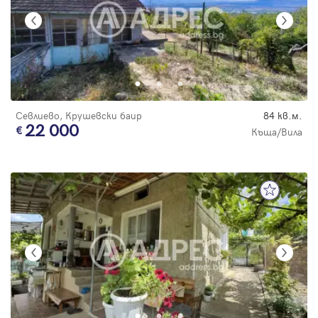
Севлиево, Крушевски баир
84 кв.м.
22 000
Къща/Вила