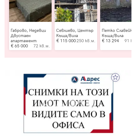
Габрово, Недевци
Севлиево, Център
Петко Славейко
Двустаен
Къща/Вила
Къща/Вила
апартамент
115 000
250 кв.м.
13 294
91 кв
65 000
72 кв.м.