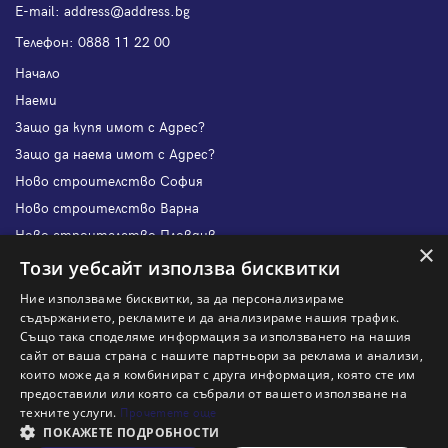
Е-mail:
address@address.bg
Телефон:
0888 11 22 00
Начало
Наеми
Защо да купя имот с Адрес?
Защо да наема имот с Адрес?
Ново строителство София
Ново строителство Варна
Ново строителство Пловдив
×
Ново строителство Бургас
Този уебсайт използва бисквитки
Защо да продам имот с Адрес?
Ние използваме бисквитки, за да персонализираме
Защо да отдам имот с Адрес?
съдържанието, рекламите и да анализираме нашия трафик.
Също така споделяме информация за използването на нашия
Наши офиси
сайт от ваша страна с нашите партньори за реклама и анализи,
Кариери
които може да я комбинират с друга информация, която сте им
предоставили или която са събрали от вашето използване на
Кои сме ние?
техните услуги.
Прочетете още
Франчайз
ПОКАЖЕТЕ ПОДРОБНОСТИ