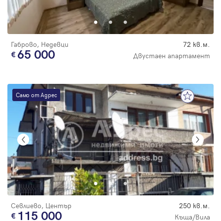
Парола
Габрово, Недевци
72 кв.м.
65 000
Двустаен апартамент
Вход с имейл
Само от Адрес
Забравена парола
Регистрация
Севлиево, Център
250 кв.м.
115 000
Къща/Вила