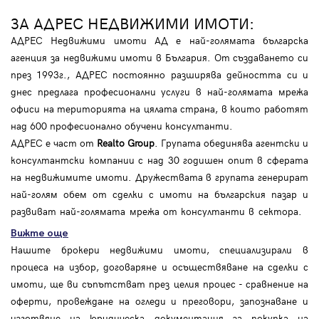
ЗА АДРЕС НЕДВИЖИМИ ИМОТИ:
АДРЕС Недвижими имоти АД е най-голямата българска
агенция за недвижими имоти в България. От създаването си
през 1993г., АДРЕС постоянно разширява дейността си и
днес предлага професионални услуги в най-голямата мрежа
офиси на територията на цялата страна, в които работят
над 600 професионално обучени консултанти.
АДРЕС е част от
Realto Group
. Групата обединява агентски и
консултантски компании с над 30 годишен опит в сферата
на недвижимите имоти. Дружествата в групата генерират
най-голям обем от сделки с имоти на българския пазар и
развиват най-голямата мрежа от консултанти в сектора.
Вижте още
Нашите брокери недвижими имоти, специализирали в
процеса на избор, договаряне и осъществяване на сделки с
имоти, ще ви съпътстват през целия процес - сравнение на
оферти, провеждане на огледи и преговори, запознаване и
изготвяне на юридическа документация за покупка на