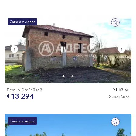
Само от Адрес
Петко Славейков
91 кв.м.
13 294
Къща/Вила
Само от Адрес