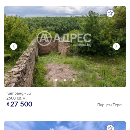
Катранджии
2600 кв.м.
27 500
Парцел/Терен