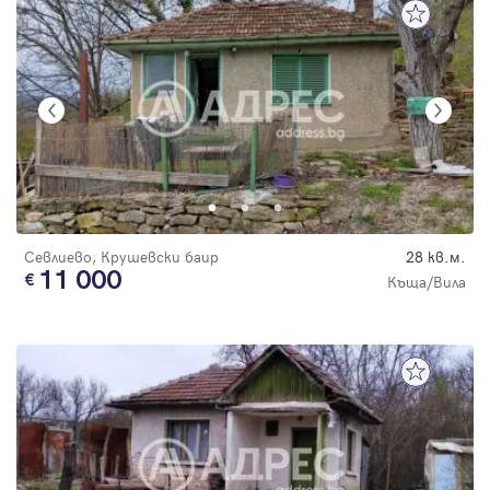
Севлиево, Крушевски баир
28 кв.м.
11 000
Къща/Вила