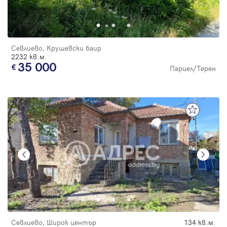
Севлиево, Крушевски баир
2232 кв.м.
35 000
Парцел/Терен
Севлиево, Широк център
134 кв.м.