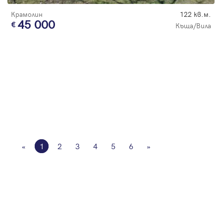
Крамолин
122 кв.м.
45 000
Къща/Вила
«
1
2
3
4
5
6
»