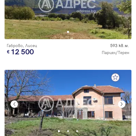
Габрово, Лисец
593 кв.м.
12 500
Парцел/Терен