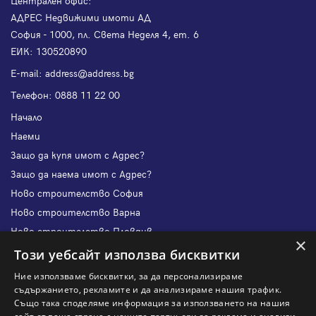
Централен офис:
АДРЕС Недвижими имоти АД
София - 1000, пл. Света Неделя 4, ет. 6
ЕИК: 130520890
Е-mail:
address@address.bg
Телефон:
0888 11 22 00
Начало
Наеми
Защо да купя имот с Адрес?
Защо да наема имот с Адрес?
Ново строителство София
Ново строителство Варна
Ново строителство Пловдив
×
Ново строителство Бургас
Този уебсайт използва бисквитки
Защо да продам имот с Адрес?
Ние използваме бисквитки, за да персонализираме
Защо да отдам имот с Адрес?
съдържанието, рекламите и да анализираме нашия трафик.
Също така споделяме информация за използването на нашия
Наши офиси