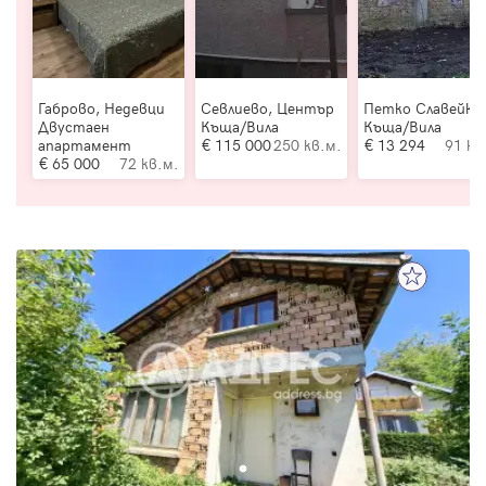
Габрово, Недевци
Севлиево, Център
Петко Славейко
Двустаен
Къща/Вила
Къща/Вила
апартамент
115 000
250 кв.м.
13 294
91 кв
65 000
72 кв.м.