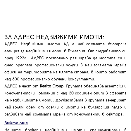
ЗА АДРЕС НЕДВИЖИМИ ИМОТИ:
АДРЕС Недвижими имоти АД е най-голямата българска
агенция за недвижими имоти в България. От създаването си
през 1993г., АДРЕС постоянно разширява дейността си и
днес предлага професионални услуги в най-голямата мрежа
офиси на територията на цялата страна, в които работят
над 600 професионално обучени консултанти.
АДРЕС е част от
Realto Group
. Групата обединява агентски и
консултантски компании с над 30 годишен опит в сферата
на недвижимите имоти. Дружествата в групата генерират
най-голям обем от сделки с имоти на българския пазар и
развиват най-голямата мрежа от консултанти в сектора.
Вижте още
Нашите брокери недвижими имоти, специализирали в