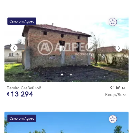
Само от Адрес
Петко Славейков
91 кв.м.
13 294
Къща/Вила
Само от Адрес