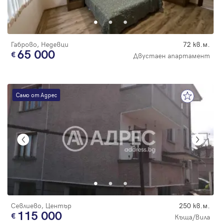
Парола
Габрово, Недевци
72 кв.м.
65 000
Двустаен апартамент
Вход с имейл
Само от Адрес
Забравена парола
Регистрация
Севлиево, Център
250 кв.м.
115 000
Къща/Вила