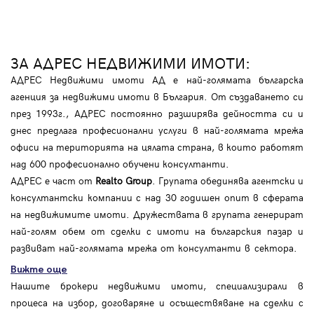
ЗА АДРЕС НЕДВИЖИМИ ИМОТИ:
АДРЕС Недвижими имоти АД е най-голямата българска
агенция за недвижими имоти в България. От създаването си
през 1993г., АДРЕС постоянно разширява дейността си и
днес предлага професионални услуги в най-голямата мрежа
офиси на територията на цялата страна, в които работят
над 600 професионално обучени консултанти.
АДРЕС е част от
Realto Group
. Групата обединява агентски и
консултантски компании с над 30 годишен опит в сферата
на недвижимите имоти. Дружествата в групата генерират
най-голям обем от сделки с имоти на българския пазар и
развиват най-голямата мрежа от консултанти в сектора.
Вижте още
Нашите брокери недвижими имоти, специализирали в
процеса на избор, договаряне и осъществяване на сделки с