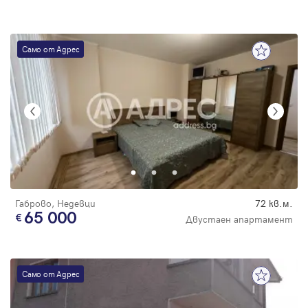
Само от Адрес
Габрово, Недевци
72 кв.м.
65 000
Двустаен апартамент
Само от Адрес