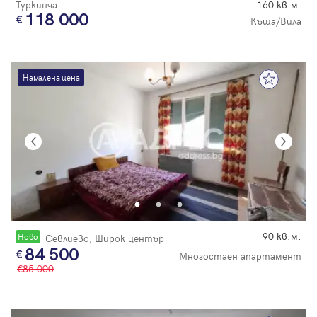
Туркинча
160 кв.м.
118 000
Къща/Вила
Намалена цена
90 кв.м.
Новo
Севлиево, Широк център
84 500
Многостаен апартамент
85 000