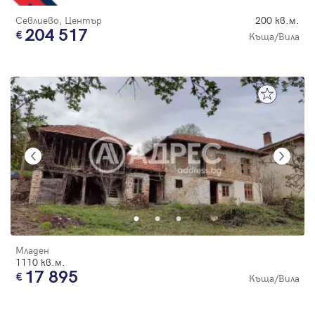
Севлиево, Център
200 кв.м.
204 517
Къща/Вила
Младен
1110 кв.м.
17 895
Къща/Вила