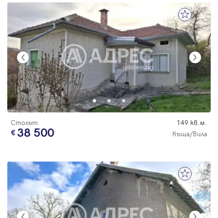
Столът
149 кв.м.
38 500
Къща/Вила