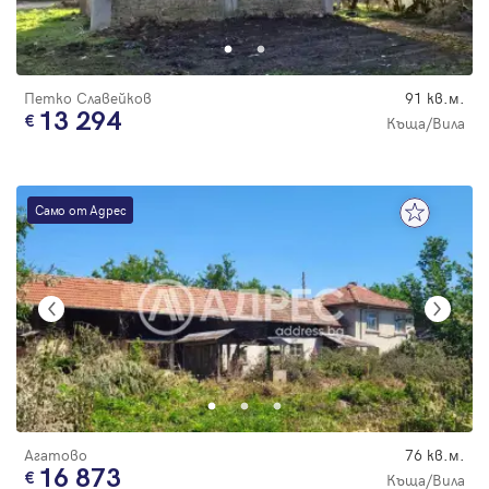
Парола
Петко Славейков
91 кв.м.
13 294
Къща/Вила
Вход с имейл
Само от Адрес
Забравена парола
Регистрация
Агатово
76 кв.м.
16 873
Къща/Вила