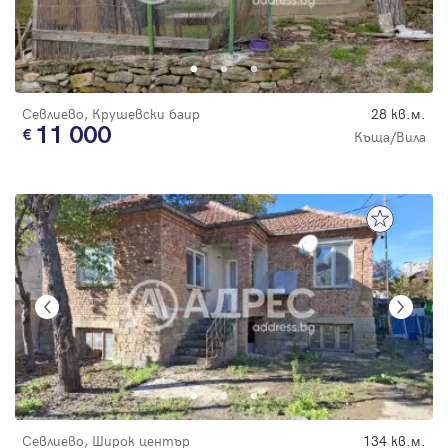
Севлиево, Крушевски баир
28 кв.м.
11 000
Къща/Вила
Севлиево, Широк център
134 кв.м.