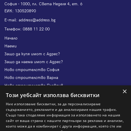
София - 1000, пл. Света Неделя 4, ет. 6
ЕИК: 130520890
Е-mail:
address@address.bg
Телефон:
0888 11 22 00
Начало
Наеми
Защо да купя имот с Адрес?
Защо да наема имот с Адрес?
Ново строителство София
Ново строителство Варна
Ново строителство Пловдив
×
Ново строителство Бургас
Този уебсайт използва бисквитки
Защо да продам имот с Адрес?
Ние използваме бисквитки, за да персонализираме
Защо да отдам имот с Адрес?
съдържанието, рекламите и да анализираме нашия трафик.
Също така споделяме информация за използването на нашия
Наши офиси
сайт от ваша страна с нашите партньори за реклама и анализи,
Кариери
които може да я комбинират с друга информация, която сте им