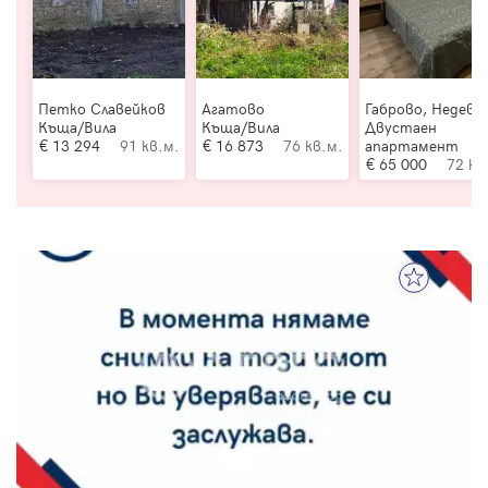
Петко Славейков
Агатово
Габрово, Недевц
Къща/Вила
Къща/Вила
Двустаен
13 294
91 кв.м.
16 873
76 кв.м.
апартамент
65 000
72 кв