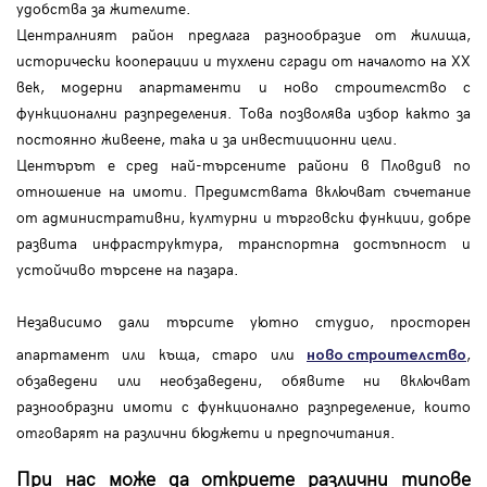
удобства за жителите.
Централният район предлага разнообразие от жилища,
исторически кооперации и тухлени сгради от началото на XX
век, модерни апартаменти и ново строителство с
функционални разпределения. Това позволява избор както за
постоянно живеене, така и за инвестиционни цели.
Центърът е сред най-търсените райони в Пловдив по
отношение на имоти. Предимствата включват съчетание
от административни, културни и търговски функции, добре
развита инфраструктура, транспортна достъпност и
устойчиво търсене на пазара.
Независимо дали търсите уютно студио, просторен
апартамент или къща, старо или
,
ново строителство
обзаведени или необзаведени, обявите ни включват
разнообразни имоти с функционално разпределение, които
отговарят на различни бюджети и предпочитания.
При нас може да откриете различни типове