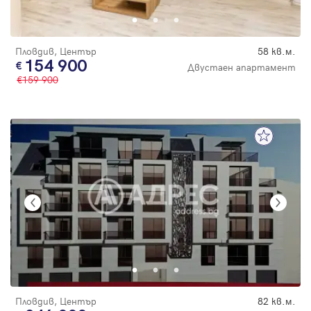
Пловдив, Център
58 кв.м.
154 900
Двустаен апартамент
159 900
Пловдив, Център
82 кв.м.