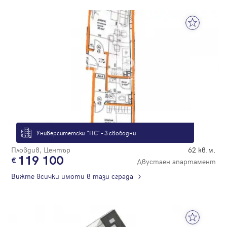
Университетски "НС" - 3 свободни
Пловдив, Център
62 кв.м.
119 100
Двустаен апартамент
Вижте всички имоти в тази сграда