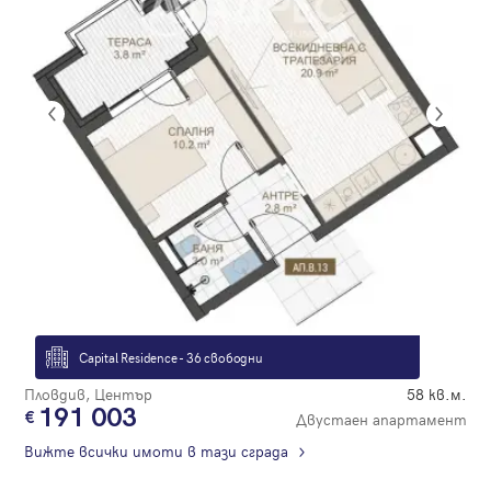
Capital Residence - 36 свободни
Пловдив, Център
58 кв.м.
191 003
Двустаен апартамент
Вижте всички имоти в тази сграда