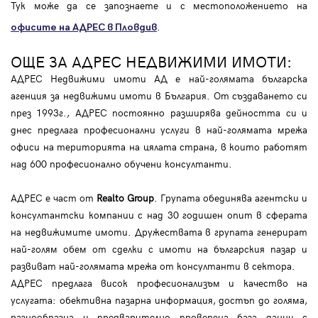
Тук може да се запознаете и с местоположението на
.
офисите на АДРЕС в Пловдив
ОЩЕ ЗА АДРЕС НЕДВИЖИМИ ИМОТИ:
АДРЕС Недвижими имоти АД е най-голямата българска
агенция за недвижими имоти в България. От създаването си
през 1993г., АДРЕС постоянно разширява дейността си и
днес предлага професионални услуги в най-голямата мрежа
офиси на територията на цялата страна, в които работят
над 600 професионално обучени консултанти.
АДРЕС е част от
Realto Group
. Групата обединява агентски и
консултантски компании с над 30 годишен опит в сферата
на недвижимите имоти. Дружествата в групата генерират
най-голям обем от сделки с имоти на българския пазар и
развиват най-голямата мрежа от консултанти в сектора.
АДРЕС предлага висок професионализъм и качество на
услугата: обективна пазарна информация, достъп до голяма,
разнообразна и предварително проверена база данни с