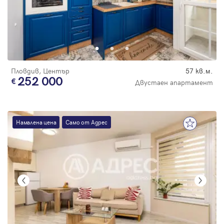
Парола
Вход с имейл
Пловдив, Център
57 кв.м.
252 000
Двустаен апартамент
Забравена парола
Намалена цена
Само от Адрес
Регистрация