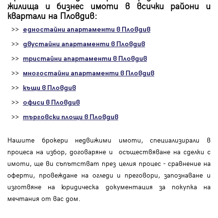
жилища и бизнес имоти в всички райони и
квартали на Пловдив:
>>
едностайни апартаменти в Пловдив
>>
двустайни апартаменти в Пловдив
>>
тристайни апартаменти в Пловдив
>>
многостайни апартаменти в Пловдив
>>
къщи в Пловдив
>>
офиси в Пловдив
>>
търговски площи в Пловдив
Нашите брокери недвижими имоти, специализирали в
процеса на избор, договаряне и осъществяване на сделки с
имоти, ще ви съпътстват през целия процес - сравнение на
оферти, провеждане на огледи и преговори, запознаване и
изготвяне на юридическа документация за покупка на
мечтания от вас дом.