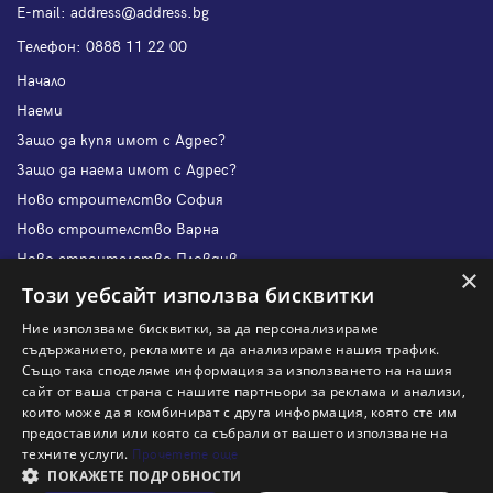
Е-mail:
address@address.bg
Телефон:
0888 11 22 00
Начало
Наеми
Защо да купя имот с Адрес?
Защо да наема имот с Адрес?
Ново строителство София
Ново строителство Варна
Ново строителство Пловдив
×
Ново строителство Бургас
Този уебсайт използва бисквитки
Защо да продам имот с Адрес?
Ние използваме бисквитки, за да персонализираме
Защо да отдам имот с Адрес?
съдържанието, рекламите и да анализираме нашия трафик.
Също така споделяме информация за използването на нашия
Наши офиси
сайт от ваша страна с нашите партньори за реклама и анализи,
Кариери
които може да я комбинират с друга информация, която сте им
предоставили или която са събрали от вашето използване на
Кои сме ние?
техните услуги.
Прочетете още
Франчайз
ПОКАЖЕТЕ ПОДРОБНОСТИ