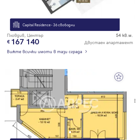
Capital Residence - 36 свободни
Пловдив, Център
54 кв.м.
167 140
Двустаен апартамент
Вижте всички имоти в тази сграда