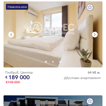
Намалена цена
Пловдив, Център
64 кв.м.
189 000
Двустаен апартамент
198 000