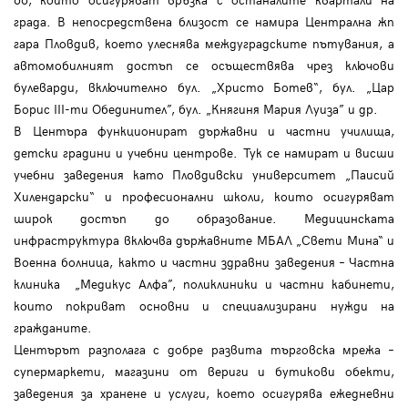
града. В непосредствена близост се намира Централна жп
гара Пловдив, което улеснява междуградските пътувания, а
автомобилният достъп се осъществява чрез ключови
булеварди, включително бул. „Христо Ботев“, бул. „Цар
Борис III-ти Обединител”, бул. „Княгиня Мария Луиза” и др.
В Центъра функционират държавни и частни училища,
детски градини и учебни центрове. Тук се намират и висши
учебни заведения като Пловдивски университет „Паисий
Хилендарски“ и професионални школи, които осигуряват
широк достъп до образование. Медицинската
инфраструктура включва държавните МБАЛ „Свети Мина“ и
Военна болница, както и частни здравни заведения – Частна
клиника „Медикус Алфа”, поликлиники и частни кабинети,
които покриват основни и специализирани нужди на
гражданите.
Центърът разполага с добре развита търговска мрежа –
супермаркети, магазини от вериги и бутикови обекти,
заведения за хранене и услуги, което осигурява ежедневни