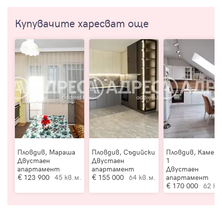
Купувачите харесват още
Пловдив, Мараша
Пловдив, Съдийски
Пловдив, Камени
Двустаен
Двустаен
1
апартамент
апартамент
Двустаен
123 900
45 кв.м.
155 000
64 кв.м.
апартамент
170 000
62 кв