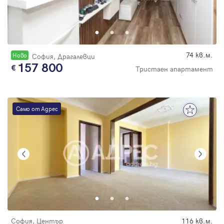
74 кв.м.
Новo
София, Драгалевци
157 800
Тристаен апартамент
Само от Адрес
София, Център
116 кв.м.