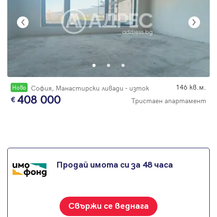
146 кв.м.
Новo
София, Манастирски ливади - изток
408 000
Тристаен апартамент
Продай имота си за 48 часа
Свържи се веднага