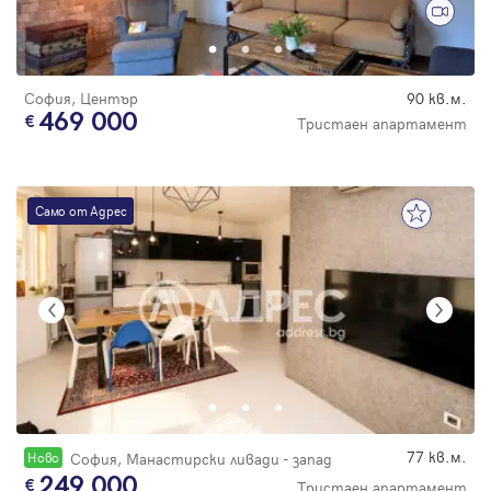
Парола
София, Център
90 кв.м.
469 000
Тристаен апартамент
Вход с имейл
Само от Адрес
Забравена парола
Регистрация
77 кв.м.
Новo
София, Манастирски ливади - запад
249 000
Тристаен апартамент