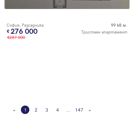
София, Разсадника
99 кв.м.
276 000
Тристаен апартамент
287 000
«
1
2
3
4
...
147
»