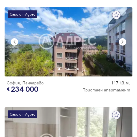
Само от Адрес
София, Панчарево
117 кв.м.
234 000
Тристаен апартамент
Само от Адрес