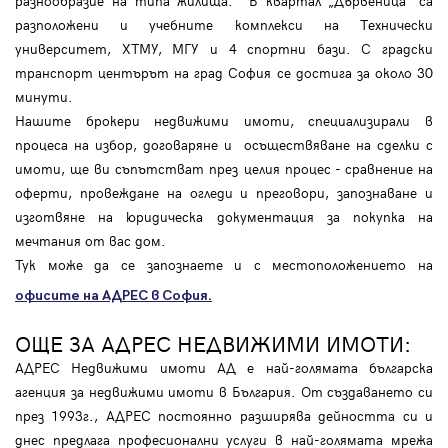
разнообразие на типа жилища. В квартал „Дървеница“ са
разположени и учебните комплекси на Технически
университет, ХТМУ, МГУ и 4 спортни бази. С градски
транспорт центърът на град София се достига за около 30
минути.
Нашите брокери недвижими имоти, специализирали в
процеса на избор, договаряне и осъществяване на сделки с
имоти, ще ви съпътстват през целия процес - сравнение на
оферти, провеждане на огледи и преговори, запознаване и
изготвяне на юридическа документация за покупка на
мечтания от вас дом.
Тук може да се запознаете и с местоположението на
офисите на АДРЕС в София.
ОЩЕ ЗА АДРЕС НЕДВИЖИМИ ИМОТИ:
АДРЕС Недвижими имоти АД е най-голямата българска
агенция за недвижими имоти в България. От създаването си
през 1993г., АДРЕС постоянно разширява дейността си и
днес предлага професионални услуги в най-голямата мрежа