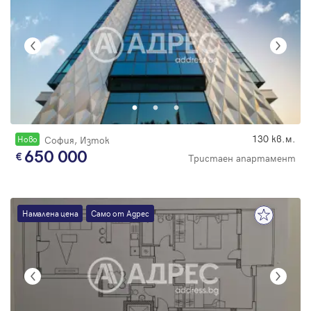
130 кв.м.
Новo
София, Изток
650 000
Тристаен апартамент
Намалена цена
Само от Адрес