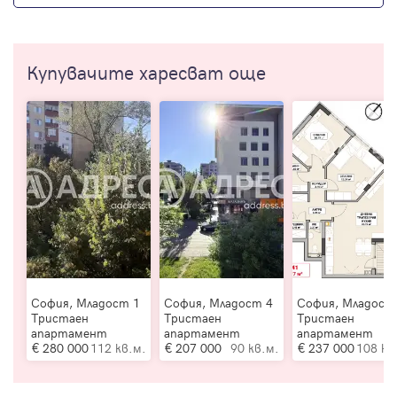
Купувачите харесват още
София, Младост 1
София, Младост 4
София, Младост
Тристаен
Тристаен
Тристаен
апартамент
апартамент
апартамент
280 000
112 кв.м.
207 000
90 кв.м.
237 000
108 кв