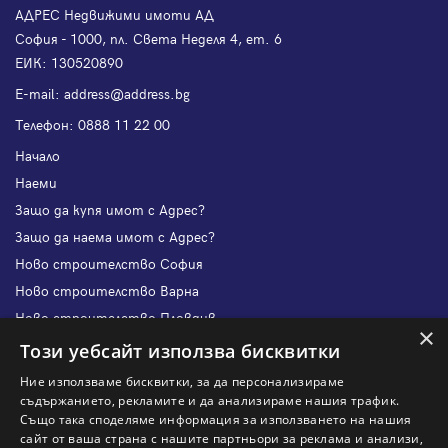
АДРЕС Недвижими имоти АД
София - 1000, пл. Света Неделя 4, ет. 6
ЕИК: 130520890
Е-mail:
address@address.bg
Телефон:
0888 11 22 00
Начало
Наеми
Защо да купя имот с Адрес?
Защо да наема имот с Адрес?
Ново строителство София
Ново строителство Варна
Ново строителство Пловдив
×
Ново строителство Бургас
Този уебсайт използва бисквитки
Защо да продам имот с Адрес?
Ние използваме бисквитки, за да персонализираме
Защо да отдам имот с Адрес?
съдържанието, рекламите и да анализираме нашия трафик.
Също така споделяме информация за използването на нашия
Наши офиси
сайт от ваша страна с нашите партньори за реклама и анализи,