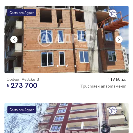
Само от Адрес
София, Левски В
119 кв.м.
273 700
Тристаен апартамент
Само от Адрес