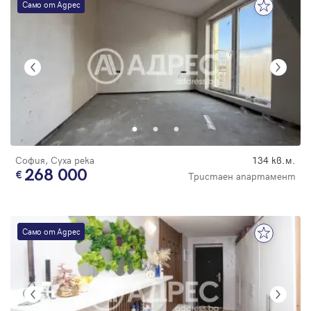
Само от Адрес
София, Суха река
134 кв.м.
268 000
Тристаен апартамент
Само от Адрес