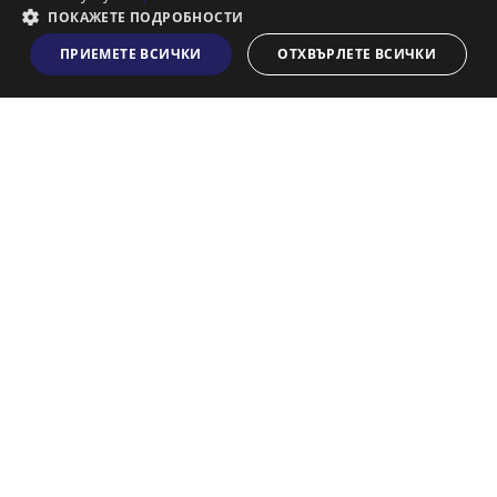
Франчайз
ПОКАЖЕТЕ ПОДРОБНОСТИ
Блог
ПРИЕМЕТЕ ВСИЧКИ
ОТХВЪРЛЕТЕ ВСИЧКИ
Виж на картата
Искаш ли да получаваш актуална информация за пазара
на недвижими имоти?
Абонирам се
НАЙ-ПОПУЛЯРНИ ТЪРСЕНИЯ:
Общи условия
Политика за "бисквитки"
Политики за поверителност
Политика по качеството
Информация по ЗЗЛПСПООИН
© 2026 Адрес, All rights reserved. Website by
& VJSoft
Kipo