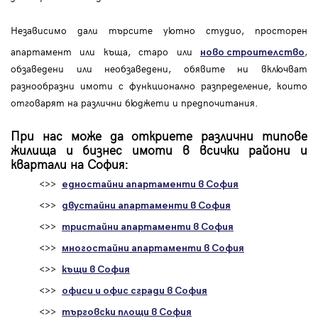
Независимо дали търсите уютно студио, просторен
апартамент или къща, старо или
,
ново строителство
обзаведени или необзаведени, обявите ни включват
разнообразни имоти с функционално разпределение, които
отговарят на различни бюджети и предпочитания.
При нас може да откриете различни типове
жилища и бизнес имоти в всички райони и
квартали на София:
<>>
едностайни апартаменти в София
<>>
двустайни апартаменти в София
<>>
тристайни апартаменти в София
<>>
многостайни апартаменти в София
<>>
къщи в София
<>>
офиси и офис сгради в София
<>>
търговски площи в София