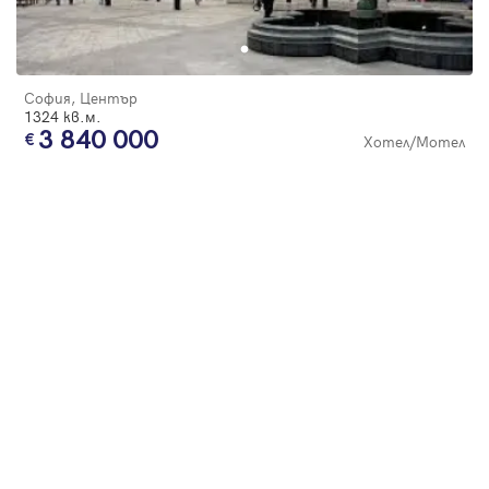
Парола
София, Център
1324 кв.м.
3 840 000
Хотел/Мотел
Вход с имейл
Забравена парола
Регистрация