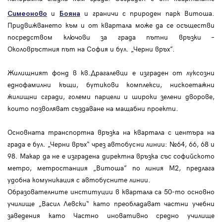
и
и граничи с природен парк Витоша.
Симеоново
Бояна
Придвижването към и от квартала може да се осъществи
посредством ключови за града пътни връзки –
Околовръстния път на София и бул. „Черни връх”.
Жилищният фонд в кв.Драгалевци е изграден от луксозни
еднофамилни къщи, бутикови комплекси, нискоетажни
жилищни сгради, големи парцели и широки зелени дворове,
които позволяват създаване на мащабни проекти.
Основната транспортна връзка на квартала с центъра на
града е бул. „Черни връх“ чрез автобусни линии: №64, 66, 68 и
98. Макар да не е изградена директна връзка със софийското
метро, метростанция „Витоша” по линия М2, предлага
удобна комуникация с автобусните линии.
Образователните институции в квартала са 50-то основно
училище „Васил Левски“ като преобладават частни учебни
заведения като Частно иновативно средно училище