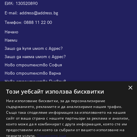
ЕИК: 130520890
Е-mail:
address@address.bg
Телефон:
0888 11 22 00
Начало
Наеми
Защо да купя имот с Адрес?
Защо да наема имот с Адрес?
Ново строителство София
Ново строителство Варна
Ново строителство Пловдив
×
Ново строителство Бургас
Този уебсайт използва бисквитки
Защо да продам имот с Адрес?
Ние използваме бисквитки, за да персонализираме
Защо да отдам имот с Адрес?
съдържанието, рекламите и да анализираме нашия трафик.
Също така споделяме информация за използването на нашия
Наши офиси
сайт от ваша страна с нашите партньори за реклама и анализи,
Кариери
които може да я комбинират с друга информация, която сте им
предоставили или която са събрали от вашето използване на
Кои сме ние?
техните услуги.
Прочетете още