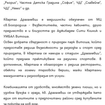
„Рьорих", Частна Детска Градина „София", ЧДГ „Славейче”,
ЧДГ „Немо” и др.
Квартал Драгалевци е медицински обезпечен от МЦ
св.Богородица - Възвестителка, частни кабинети, друго
предимство е и близостта до Аджибадем Сити Клиник и
УМБАЛ Витоша.
Освен добрата свързаност с природен парк Витоша, който
предоставя редица възможности за разходка и спорт сред
природата, в квартала се намира и стадион „Драгалевци”,
който предлага практикуване на различни спортове. В
допълнение, квартала е облагороден с редица ресторанти,
обекти на големи търговски вериги, малки квартални
магазинчета и разнообразие от услуги.
Комбинацията от удобства, множество зелени площи, но и
удобна връзка с града, кв. Драгалевци се утвърждава като
един от елитните и предпочитани райони сред купувачите
за покупка на нов дом.