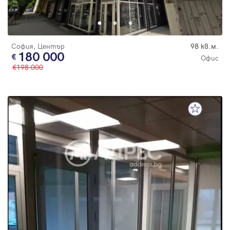
Парола
София, Център
98 кв.м.
180 000
Офис
198 000
Вход с имейл
Забравена парола
Регистрация