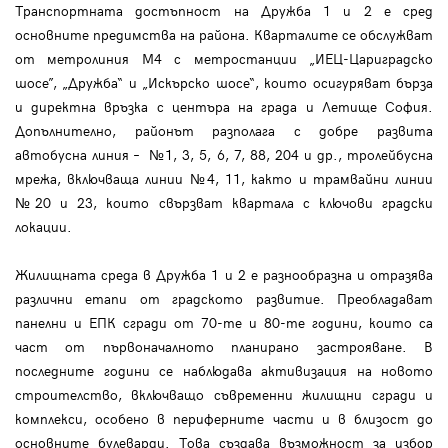
Транспортната достъпност на Дружба 1 и 2 е сред
основните предимства на района. Кварталите се обслужват
от метролиния М4 с метростанции „ИЕЦ-Цариградско
шосе”, „Дружба“ и „Искърско шосе“, които осигуряват бърза
и директна връзка с центъра на града и Летище София.
Допълнително, районът разполага с добре развита
автобусна линия – №1, 3, 5, 6, 7, 88, 204 и др., тролейбусна
мрежа, включваща линии №4, 11, както и трамвайни линии
№20 и 23, които свързват квартала с ключови градски
локации.
Жилищната среда в Дружба 1 и 2 е разнообразна и отразява
различни етапи от градското развитие. Преобладават
панелни и ЕПК сгради от 70-те и 80-те години, които са
част от първоначалното планирано застрояване. В
последните години се наблюдава активизация на новото
строителство, включващо съвременни жилищни сгради и
комплекси, особено в периферните части и в близост до
основните булеварди. Това създава възможност за избор