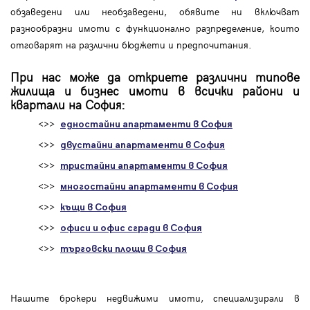
обзаведени или необзаведени, обявите ни включват
разнообразни имоти с функционално разпределение, които
отговарят на различни бюджети и предпочитания.
При нас може да откриете различни типове
жилища и бизнес имоти в всички райони и
квартали на София:
<>>
едностайни апартаменти в София
<>>
двустайни апартаменти в София
<>>
тристайни апартаменти в София
<>>
многостайни апартаменти в София
<>>
къщи в София
<>>
офиси и офис сгради в София
<>>
търговски площи в София
Нашите брокери недвижими имоти, специализирали в