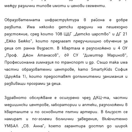
между различни типове имоти и ценови сегменти.
Образователната инфраструктура в района е добре
развита. Има няколко детски градини на пешеходно
разстояние, сред които 108 ЦДГ „Детско царство“ и ДГ 21
„Ежко Бежко“, които предлагат предучилищно обучение за
деца от ранна възраст. В квартала е разположено и 4 ОУ
„Проф. Джон Атанасов“, 69 СУ "Димитър Маринов",
Професионална гимназия по транспорт и др. Също така има
частни образователни центрове, като SmartyKids София
(Дружба 1), които предоставят допълнителни занимания и
развиващи програми за деца.
Здравното обслужване е осигурено чрез ДКЦ-та, частни
медицински центрове, лаборатории и аптеки, разположени в
кварталите и по основните пътни артерии. В близост се
намират и по-големи болнични заведения, включително
УМБАЛ „Св. Анна“, което гарантира достъп до широк