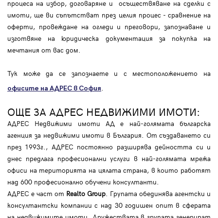
процеса на избор, договаряне и осъществяване на сделки с
имоти, ще ви съпътстват през целия процес - сравнение на
оферти, провеждане на огледи и преговори, запознаване и
изготвяне на юридическа документация за покупка на
мечтания от вас дом.
Тук може да се запознаете и с местоположението на
.
офисите на АДРЕС в София
ОЩЕ ЗА АДРЕС НЕДВИЖИМИ ИМОТИ:
АДРЕС Недвижими имоти АД е най-голямата българска
агенция за недвижими имоти в България. От създаването си
през 1993г., АДРЕС постоянно разширява дейността си и
днес предлага професионални услуги в най-голямата мрежа
офиси на територията на цялата страна, в които работят
над 600 професионално обучени консултанти.
АДРЕС е част от
Realto Group
. Групата обединява агентски и
консултантски компании с над 30 годишен опит в сферата
на недвижимите имоти. Дружествата в групата генерират