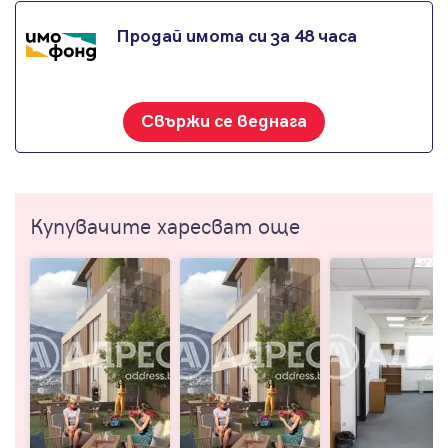
Продай имота си за 48 часа
Свържи се веднага
Купувачите харесват още