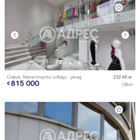
София, Манастирски ливади - запад
232 кв.м.
815 000
Офис