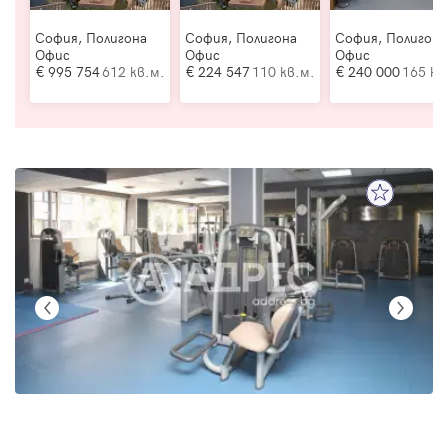
София, Полигона
София, Полигона
София, Полигона
Офис
Офис
Офис
995 754
612 кв.м.
224 547
110 кв.м.
240 000
165 кв