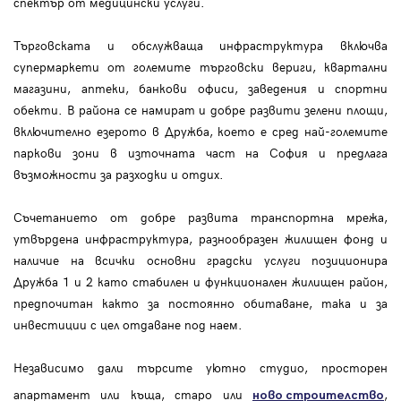
спектър от медицински услуги.
Търговската и обслужваща инфраструктура включва
супермаркети от големите търговски вериги, квартални
магазини, аптеки, банкови офиси, заведения и спортни
обекти. В района се намират и добре развити зелени площи,
включително езерото в Дружба, което е сред най-големите
паркови зони в източната част на София и предлага
възможности за разходки и отдих.
Съчетанието от добре развита транспортна мрежа,
утвърдена инфраструктура, разнообразен жилищен фонд и
наличие на всички основни градски услуги позиционира
Дружба 1 и 2 като стабилен и функционален жилищен район,
предпочитан както за постоянно обитаване, така и за
инвестиции с цел отдаване под наем.
Независимо дали търсите уютно студио, просторен
апартамент или къща, старо или
,
ново строителство