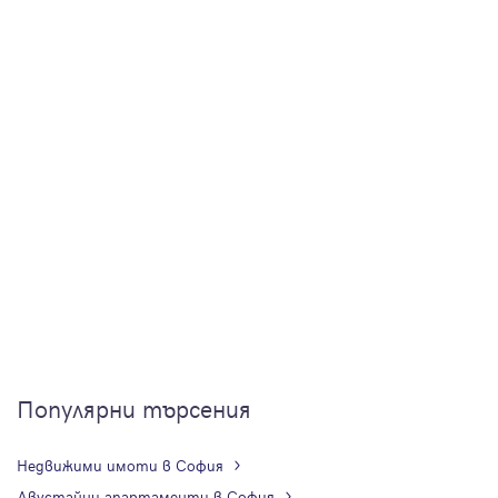
Популярни търсения
Недвижими имоти в София
Двустайни апартаменти в София