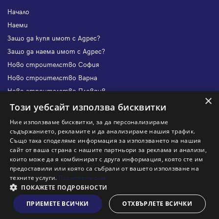
Начало
Наеми
Защо да купя имот с Адрес?
Защо да наема имот с Адрес?
Ново строителство София
Ново строителство Варна
Ново строителство Пловдив
×
Ново строителство Бургас
Този уебсайт използва бисквитки
Защо да продам имот с Адрес?
Ние използваме бисквитки, за да персонализираме
Защо да отдам имот с Адрес?
съдържанието, рекламите и да анализираме нашия трафик.
Също така споделяме информация за използването на нашия
Наши офиси
сайт от ваша страна с нашите партньори за реклама и анализи,
Кариери
които може да я комбинират с друга информация, която сте им
предоставили или която са събрали от вашето използване на
Кои сме ние?
техните услуги.
Прочетете още
Франчайз
ПОКАЖЕТЕ ПОДРОБНОСТИ
Блог
ПРИЕМЕТЕ ВСИЧКИ
ОТХВЪРЛЕТЕ ВСИЧКИ
Виж на картата
Искаш ли да получаваш актуална информация за пазара