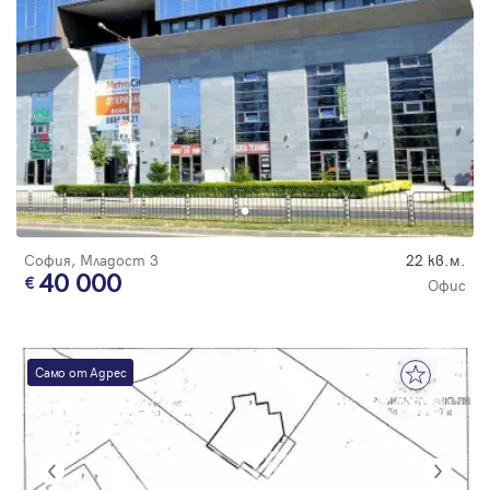
Парола
Вход с имейл
Забравена парола
София, Младост 3
22 кв.м.
Регистрация
40 000
Офис
Само от Адрес