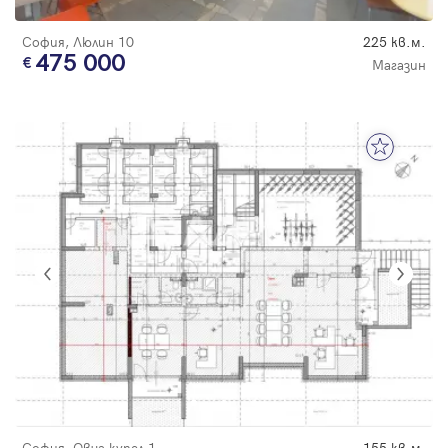
София, Люлин 10
225 кв.м.
475 000
Магазин
София, Овча купел 1
155 кв.м.