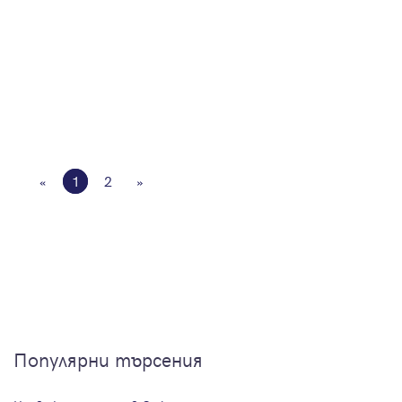
«
1
2
»
Популярни търсения