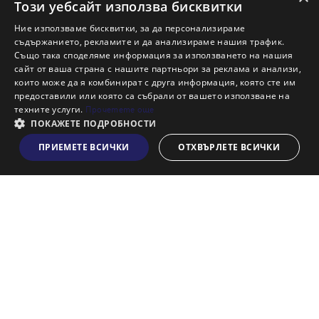
Ново строителство Бургас
Този уебсайт използва бисквитки
Защо да продам имот с Адрес?
Ние използваме бисквитки, за да персонализираме
Защо да отдам имот с Адрес?
съдържанието, рекламите и да анализираме нашия трафик.
Също така споделяме информация за използването на нашия
Наши офиси
сайт от ваша страна с нашите партньори за реклама и анализи,
Кариери
които може да я комбинират с друга информация, която сте им
предоставили или която са събрали от вашето използване на
Кои сме ние?
техните услуги.
Прочетете още
Франчайз
ПОКАЖЕТЕ ПОДРОБНОСТИ
Блог
ПРИЕМЕТЕ ВСИЧКИ
ОТХВЪРЛЕТЕ ВСИЧКИ
Виж на картата
Искаш ли да получаваш актуална информация за пазара
на недвижими имоти?
Абонирам се