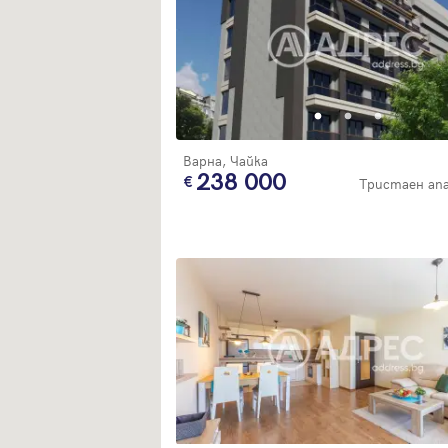
Варна, Чайка
238 000
Тристаен а