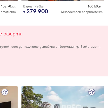
102 кв.м.
Варна, Чайка
100 кв.м.
279 900
партамент
Многостаен апартамент
те оферти
възможност да получите детайлна информация за всеки имот,
е