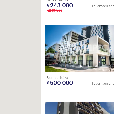
243 000
Тристаен а
243 500
Варна, Чайка
500 000
Тристаен а