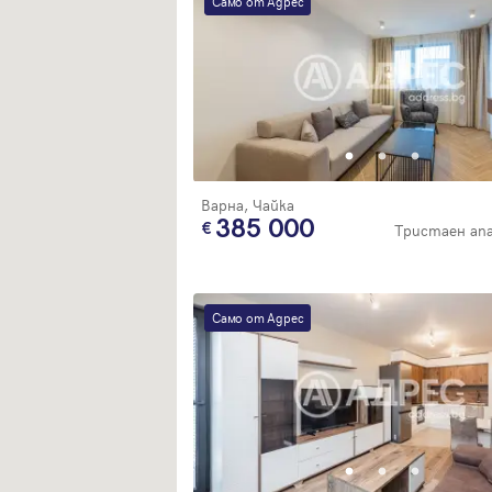
Само от Адрес
Варна, Чайка
385 000
Тристаен а
Само от Адрес