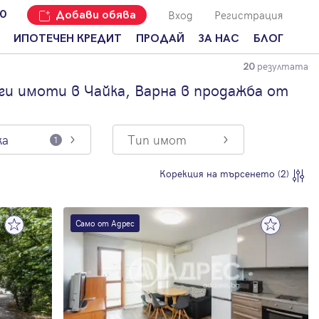
Вход
Регистрация
00
Добави обява
ИПОТЕЧЕН КРЕДИТ
ПРОДАЙ
ЗА НАС
БЛОГ
резултата
20
Добави
Наши офиси
За продавачи
обява
и имоти в Чайка, Варна в продажба от
Кариери
За купувачи
Защо да
продам
Кои сме ние?
Ипотечно
имот с
кредитиране
ка
Тип имот
1
Адрес?
Мениджмънт
За
Корекция на търсенето (2)
наемодатели
Address Run
За
Франчайз
наематели
Само от Адрес
Често
Анализ на
задавани
пазара
въпроси
Новини