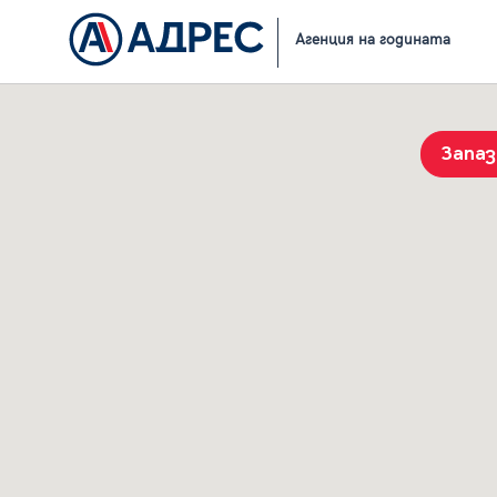
Начало
Резултати от търсене
Агенция на годината
Запа
История на търсенията