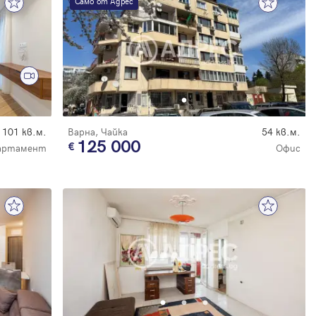
Само от Адрес
101 кв.м.
Варна, Чайка
54 кв.м.
125 000
партамент
Офис