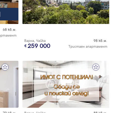
68 кв.м.
партамент
Варна, Чайка
98 кв.м.
259 000
Тристаен апартамент
70 кв.м.
Варна, Чайка
88 кв.м.