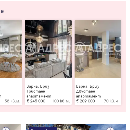
ще
Варна, Бриз
Варна, Бриз
Тристаен
Двустаен
т
апартамент
апартамент
58 кв.м.
245 000
100 кв.м.
209 000
70 кв.м.