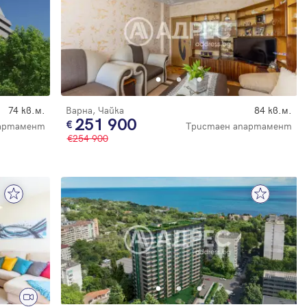
74 кв.м.
Варна, Чайка
84 кв.м.
251 900
партамент
Тристаен апартамент
254 900