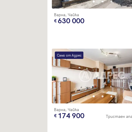
Варна, Чайка
630 000
Само от Адрес
Варна, Чайка
174 900
Тристаен а