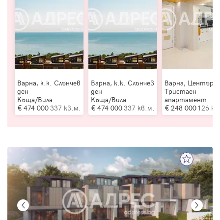
Варна, к.к. Слънчев
Варна, к.к. Слънчев
Варна, Център
ден
ден
Тристаен
Къща/Вила
Къща/Вила
апартамент
474 000
337 кв.м.
474 000
337 кв.м.
248 000
126 кв