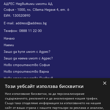
АДРЕС Недвижими имоти АД
София - 1000, пл. Света Неделя 4, ет. 6
ЕИК: 130520890
Е-mail:
address@address.bg
Телефон:
0888 11 22 00
Начало
Наеми
Защо да купя имот с Адрес?
Защо да наема имот с Адрес?
Ново строителство София
Ново строителство Варна
Ново строителство Пловдив
×
Ново строителство Бургас
Този уебсайт използва бисквитки
Защо да продам имот с Адрес?
Ние използваме бисквитки, за да персонализираме
Защо да отдам имот с Адрес?
съдържанието, рекламите и да анализираме нашия трафик.
Също така споделяме информация за използването на нашия
Наши офиси
сайт от ваша страна с нашите партньори за реклама и анализи,