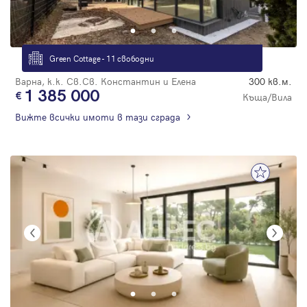
Парола
Green Cottage - 11 свободни
Варна, к.к. Св.Св. Константин и Елена
300 кв.м.
1 385 000
Вход с имейл
Къща/Вила
Вижте всички имоти в тази сграда
Забравена парола
Регистрация