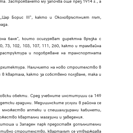
та. Застрояването му започва още през 1914 г., а
„Цар Борис III“, както и Околовръстният път,
рада.
рна баня”, които осигуряват директна връзка с
, 73, 102, 103, 107, 111, 260, както и трамвайна
фраструктура и подобряване на транспортната
архитектура. Наличието на ново строителство в
в квартала, както за собствено ползване, така и
ърговски обекти. Сред учебните институции са 149
детски градини. Медицинските услуги в района се
и множество аптеки и специализирани кабинети,
ожество квартални магазини и заведения.
Витоша и Западен парк предоставя допълнителни
активно строителство, кварталът се утвърждава