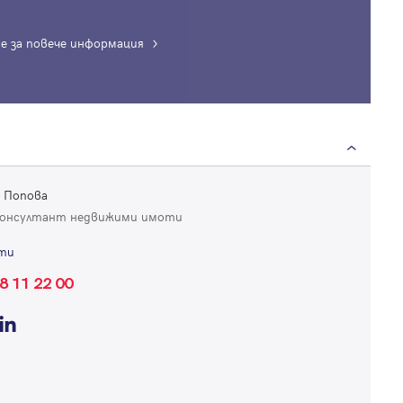
е за повече информация
Вход
Влезте с профила си, за да разгледате повече снимки и да получит
 Попова
по-подробна информация.
консултант недвижими имоти
ти
Продължи с Facebook
8 11 22 00
Продължи с Google
Успех!
Успех!
или влезте с имейл
Благодарим ви! Проверете имейл адрес си, за да активирате