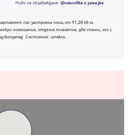
Ниво на обзавеждане:
Шпакловка и замазка
артамент със застроена площ от 91,28 кв.м.
 мокро помещение, отделна тоалетна, две спални, хол с
пад/югозапад Състояние: шпакло
...