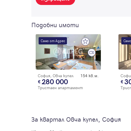
Подобни имоти
Само от Адрес
Само
София, Овча купел
154 кв.м.
София
280 000
3
Тристаен апартамент
Трис
За квартал Овча купел, София