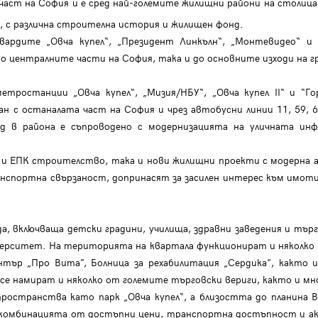
част на София и е сред най-големите жилищни райони на столица
“, с различна строителна история и жилищен фонд.
ардите „Овча купел“, „Президент Линкълн“, „Монтевидео“ и 
 централните части на София, така и до основните изходи на г
ростанции „Овча купел“, „Мизия/НБУ“, „Овча купел II“ и “Го
 с останалата част на София и чрез автобусни линии 11, 59, 60
нд в района е съпроводено с модернизацията на уличната ин
 и ЕПК строителство, така и нови жилищни проекти с модерна 
спортна свързаност, допринасят за засилен интерес към имоти 
еда, включваща детски градини, училища, здравни заведения и т
верситет. На територията на квартала функционират и няколко 
тър „Про Вита”, Болница за рехабилитация „Сердика", както 
 се намират и няколко от големите търговски вериги, както и мн
ространства като парк „Овча купел“, а близостта до планина 
а комбинацията от достъпни цени, транспортна достъпност и 