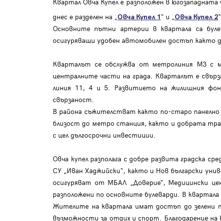
Квартал Овча Купел е разположен в югозападната 
днес е разделен на „
“ и „
Овча Купел 1
Овча Купел 2
Основните пътни артерии в квартала са булев
осигуряващи удобен автомобилен достъп както до
Кварталът се обслужва от метролиния М3 с мет
централните части на града. Кварталът е свързан
линия 11, 4 и 5. Развитието на жилищния фо
свързаност.
В района съжителстват както по-старо панелно
близост до метро станция, както и добрата тран
с цел дългосрочни инвестиции.
Овча купел разполага с добре развита градска ср
СУ „Иван Хаджийски“, както и Нов български уни
осигуряват от МБАЛ „Доверие“, Медицински цен
разположени по основните булеварди. В квартала
Жителите на квартала имат достъп до зелени п
възможности за отдих и спорт. Благодарение н