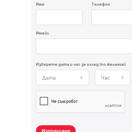
Име
Телефон
Имейл
Изберете дата и час за оглед (по желание)
Дата
Час
Изпращане