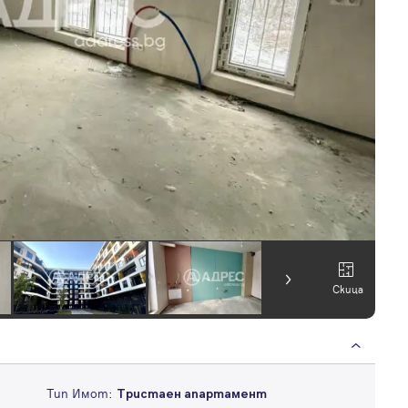
Скица
Тип Имот:
Тристаен апартамент