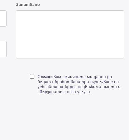
Благодарим ви! Очаквайте скоро да се свържем с вас!
Запитване
регистрацията.
Имейл
Парола
Вход с имейл
Забравена парола
Съгласявам се личните ми данни да
бъдат обработвани при използване на
уебсайта на Адрес недвижими имоти и
Регистрация
свързаните с него услуги.