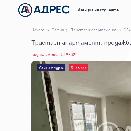
Агенция на годината
Начало
София
Тристаен апартамент
Овч
Тристаен апартамент, продажба,
Код на имота: 589732
Само от Адрес
5+ огледа