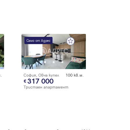
Само от Адрес
.
София, Овча купел
100 кв.м.
317 000
Тристаен апартамент