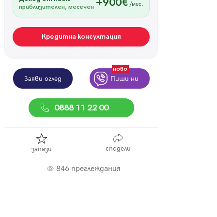
+900€
/мес.
приблизителен, месечен
Кредитна консултация
ново
Заяви оглед
Пиши ни
0888 11 22 00
сподели
запази
846 преглеждания