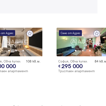
 от Адрес
Само от Адрес
, Овча купел
108 кв.м.
София, Овча купел
84 кв.м
00 000
295 000
таен апартамент
Тристаен апартамент