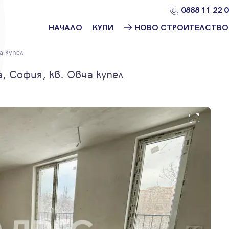
0888 11 22 
НАЧАЛО
КУПИ
НОВО СТРОИТЕЛСТВО
Намери
Ново
а купел
имот
строителство
София
 София, кв. Овча купел
Защо да купя
имот с
Ново
Адрес?
строителство
Варна
Ново
строителство
Пловдив
Ново
строителство
Бургас
Проекти ново
строителство