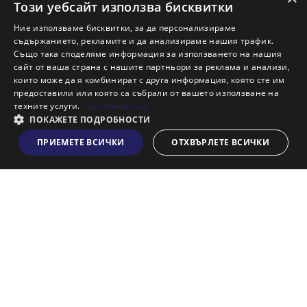
Ново строителство Бургас
Този уебсайт използва бисквитки
Защо да продам имот с Адрес?
Ние използваме бисквитки, за да персонализираме
Защо да отдам имот с Адрес?
съдържанието, рекламите и да анализираме нашия трафик.
Също така споделяме информация за използването на нашия
Наши офиси
сайт от ваша страна с нашите партньори за реклама и анализи,
Кариери
които може да я комбинират с друга информация, която сте им
предоставили или която са събрали от вашето използване на
Кои сме ние?
техните услуги.
Прочетете още
Франчайз
ПОКАЖЕТЕ ПОДРОБНОСТИ
Блог
ПРИЕМЕТЕ ВСИЧКИ
ОТХВЪРЛЕТЕ ВСИЧКИ
Виж на картата
Искаш ли да получаваш актуална информация за пазара
на недвижими имоти?
Абонирам се