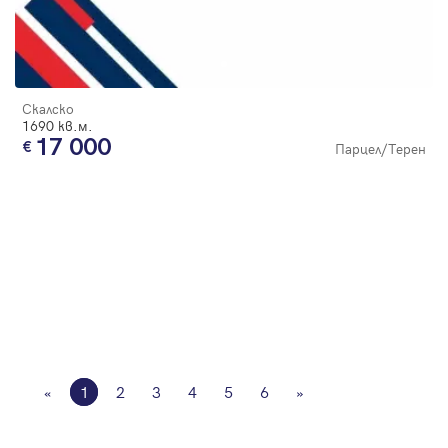
Скалско
1690 кв.м.
17 000
Парцел/Терен
«
1
2
3
4
5
6
»