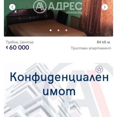
Трявна, Център
84 кв.м.
60 000
Тристаен апартамент