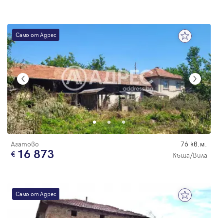
Само от Адрес
Агатово
76 кв.м.
16 873
Къща/Вила
Само от Адрес