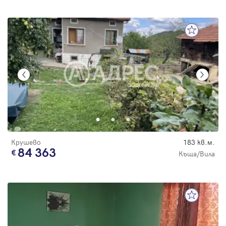
Крушево
183 кв.м.
84 363
Къща/Вила