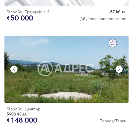
Габрово, Трендафил-2
57 кв.м.
50 000
Двустаен апартамент
Габрово, Център
5903 кв.м.
148 000
Парцел/Терен