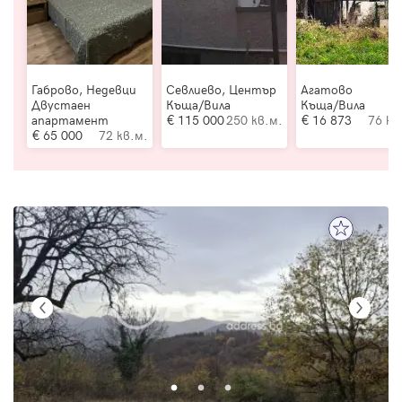
Габрово, Недевци
Севлиево, Център
Агатово
Двустаен
Къща/Вила
Къща/Вила
апартамент
115 000
250 кв.м.
16 873
76 кв
65 000
72 кв.м.