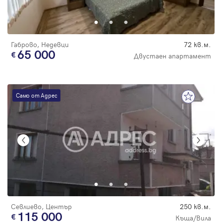
Парола
Габрово, Недевци
72 кв.м.
65 000
Двустаен апартамент
Вход с имейл
Само от Адрес
Забравена парола
Регистрация
Севлиево, Център
250 кв.м.
115 000
Къща/Вила