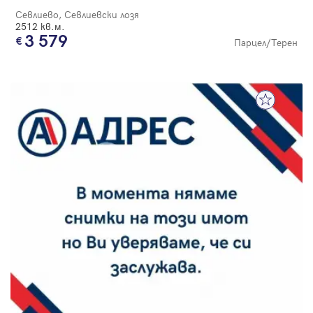
Севлиево, Севлиевски лозя
2512 кв.м.
3 579
Парцел/Терен