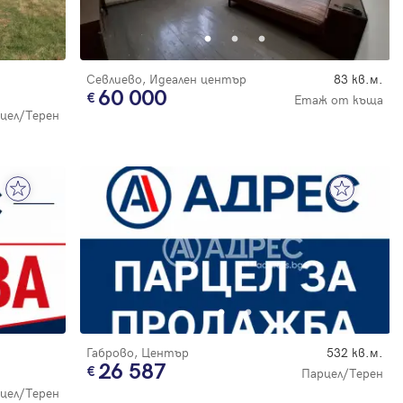
Севлиево, Идеален център
83 кв.м.
60 000
Етаж от къща
цел/Терен
Габрово, Център
532 кв.м.
26 587
Парцел/Терен
цел/Терен