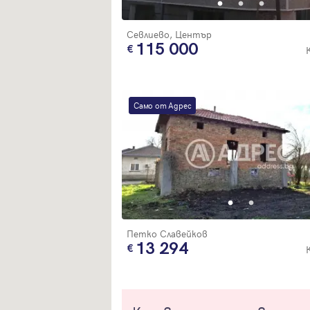
Севлиево, Център
115 000
Само от Адрес
Петко Славейков
13 294