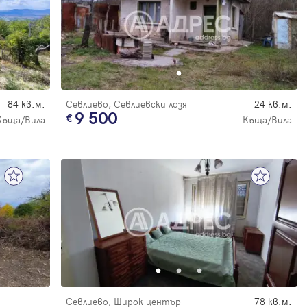
84 кв.м.
Севлиево, Севлиевски лозя
24 кв.м.
9 500
Къща/Вила
Къща/Вила
Севлиево, Широк център
78 кв.м.