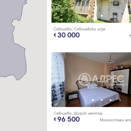
Благодарим ви! Очаквайте скоро да се свържем с вас!
регистрацията.
Имейл
Парола
Севлиево, Севлиевски лозя
30 000
Вход с имейл
Забравена парола
Регистрация
Севлиево, Широк център
96 500
Многостаен ап