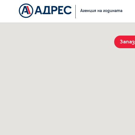
Начало
Резултати от търсене
Агенция на годината
Запа
История на търсенията