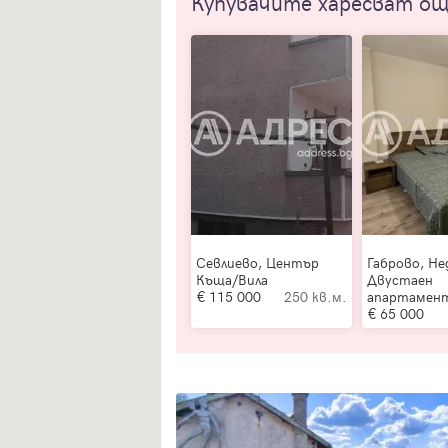
Купувачите харесват о
Севлиево, Център
Габрово, Не
Къща/Вила
Двустаен
115 000
250 кв.м.
апартамен
65 000