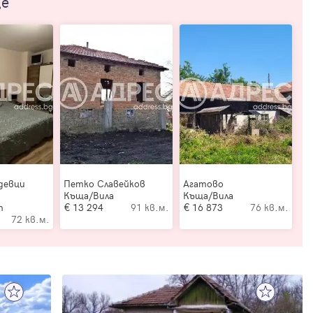
ще
девци
Петко Славейков
Агатово
Къща/Вила
Къща/Вила
т
13 294
91 кв.м.
16 873
76 кв.м.
72 кв.м.