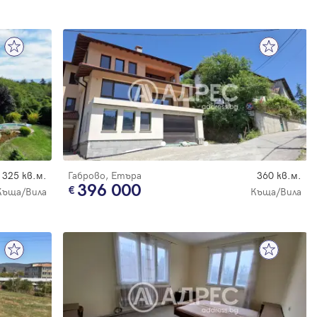
325 кв.м.
Габрово, Етъра
360 кв.м.
396 000
Къща/Вила
Къща/Вила