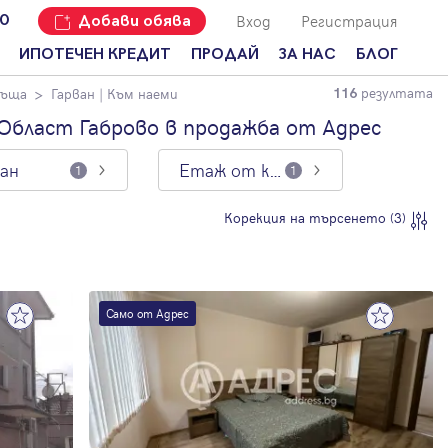
Вход
Регистрация
00
Добави обява
ИПОТЕЧЕН КРЕДИТ
ПРОДАЙ
ЗА НАС
БЛОГ
резултата
къща
Гарван
| Към наеми
116
Добави
Наши офиси
За продавачи
обява
Област Габрово в продажба от Адрес
Кариери
За купувачи
Защо да
ван
Етаж от къща
продам
1
1
Кои сме ние?
Ипотечно
имот с
кредитиране
Адрес?
Мениджмънт
Корекция на търсенето (3)
За
наемодатели
Address Run
За
Франчайз
наематели
Само от Адрес
Често
Анализ на
задавани
пазара
въпроси
Новини