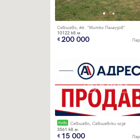
Севлиево, жк. "Митко Палаузов"
10122 кв.м.
200 000
Пар
Новo
Севлиево, Севлиевски лозя
3561 кв.м.
15 000
Пар