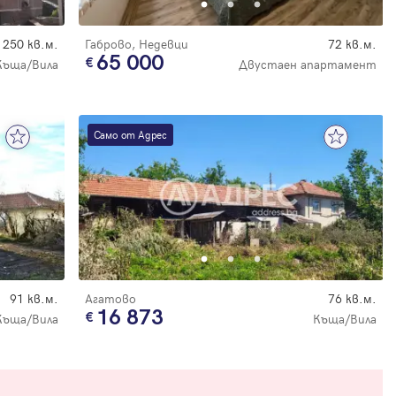
250 кв.м.
Габрово, Недевци
72 кв.м.
65 000
Къща/Вила
Двустаен апартамент
Само от Адрес
91 кв.м.
Агатово
76 кв.м.
16 873
Къща/Вила
Къща/Вила