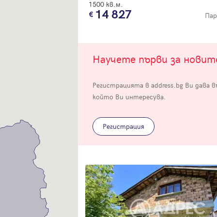
1500 кв.м.
14 827
Пар
Научете първи за нови
Вход
Регистрацията в address.bg Ви дава 
който Ви интересува.
Влезте с профила си, за да разгледате повече снимки и да получит
по-подробна информация.
Регистрация
Продължи с Facebook
Продължи с Google
Успех!
Успех!
или влезте с имейл
Благодарим ви! Проверете имейл адрес си, за да активирате