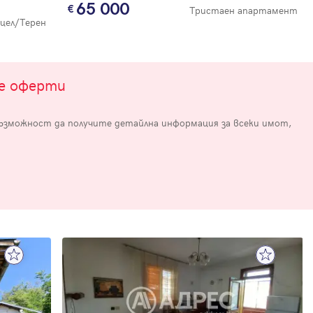
65 000
Тристаен апартамент
цел/Терен
те оферти
възможност да получите детайлна информация за всеки имот,
е