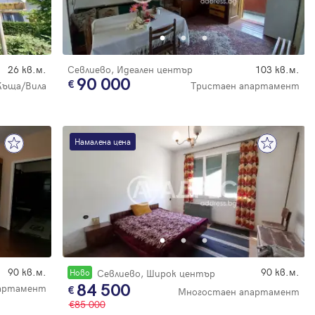
26 кв.м.
Севлиево, Идеален център
103 кв.м.
90 000
Къща/Вила
Тристаен апартамент
Намалена цена
90 кв.м.
90 кв.м.
Новo
Севлиево, Широк център
84 500
артамент
Многостаен апартамент
85 000