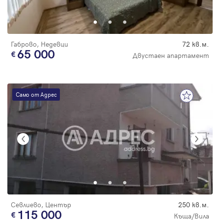
Парола
Габрово, Недевци
72 кв.м.
65 000
Двустаен апартамент
Вход с имейл
Само от Адрес
Забравена парола
Регистрация
Севлиево, Център
250 кв.м.
115 000
Къща/Вила