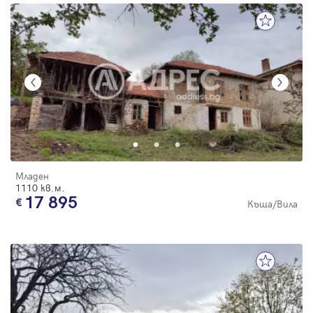
Младен
1110 кв.м.
17 895
Къща/Вила