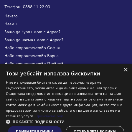
Телефон:
0888 11 22 00
Начало
Наеми
Защо да купя имот с Адрес?
Защо да наема имот с Адрес?
Ново строителство София
Ново строителство Варна
Ново строителство Пловдив
×
Ново строителство Бургас
Този уебсайт използва бисквитки
Защо да продам имот с Адрес?
Ние използваме бисквитки, за да персонализираме
Защо да отдам имот с Адрес?
съдържанието, рекламите и да анализираме нашия трафик.
Също така споделяме информация за използването на нашия
Наши офиси
сайт от ваша страна с нашите партньори за реклама и анализи,
Кариери
които може да я комбинират с друга информация, която сте им
предоставили или която са събрали от вашето използване на
Кои сме ние?
техните услуги.
Прочетете още
Франчайз
ПОКАЖЕТЕ ПОДРОБНОСТИ
Блог
ПРИЕМЕТЕ ВСИЧКИ
ОТХВЪРЛЕТЕ ВСИЧКИ