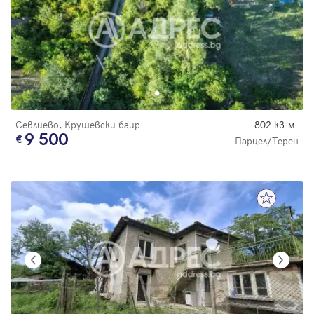
Севлиево, Крушевски баир
802 кв.м.
9 500
Парцел/Терен