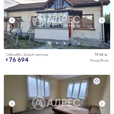
Севлиево, Широк център
70 кв.м.
76 694
Къща/Вила