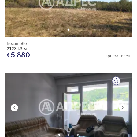
Богатово
2123 кв.м.
5 880
Парцел/Терен