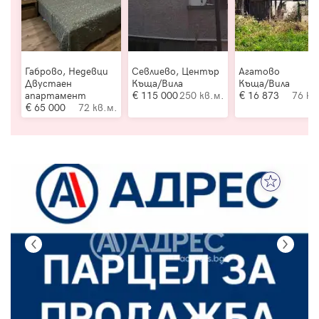
Габрово, Недевци
Севлиево, Център
Агатово
Двустаен
Къща/Вила
Къща/Вила
апартамент
115 000
250 кв.м.
16 873
76 кв
65 000
72 кв.м.