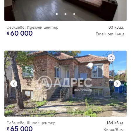
Севлиево, Идеален център
83 кв.м.
60 000
Етаж от къща
Севлиево, Широк център
134 кв.м.
65 000
Къща/Вила