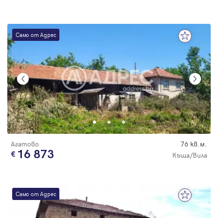
Само от Адрес
Агатово
76 кв.м.
16 873
Къща/Вила
Само от Адрес