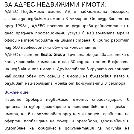
ЗА АДРЕС НЕДВИЖИМИ ИМОТИ:
АДРЕС Недвижими имоти АД е най-голямата българска
агенция за недвижими имоти в България. От създаването си
през 1993г., АДРЕС постоянно разширява дейността си и
днес предлага професионални услуги в най-голямата мрежа
офиси на територията на цялата страна, в които работят
над 600 професионално обучени консултанти.
АДРЕС е част от
Realto Group
. Групата обединява агентски и
консултантски компании с над 30 годишен опит в сферата
на недвижимите имоти. Дружествата в групата генерират
най-голям обем от сделки с имоти на българския пазар и
развиват най-голямата мрежа от консултанти в сектора.
Вижте още
Нашите брокери недвижими имоти, специализирали в
процеса на избор, договаряне и осъществяване на сделки с
имоти, ще ви съпътстват през целия процес - сравнение на
оферти, провеждане на огледи и преговори, запознаване и
изготвяне на юридическа документация за покупка на