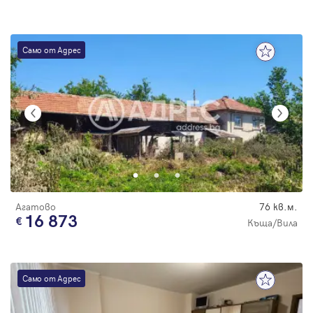
Само от Адрес
Агатово
76 кв.м.
16 873
Къща/Вила
Само от Адрес