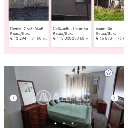
Петко Славейков
Севлиево, Център
Агатово
Къща/Вила
Къща/Вила
Къща/Вила
13 294
91 кв.м.
115 000
250 кв.м.
16 873
76 кв