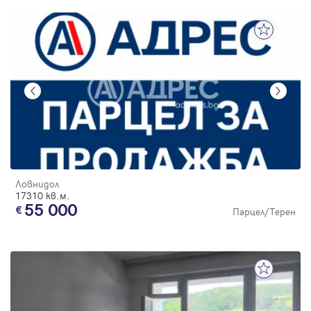
Ловнидол
17310 кв.м.
55 000
Парцел/Терен