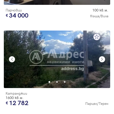
Парчовци
100 кв.м.
34 000
Къща/Вила
Катранджии
1600 кв.м.
12 782
Парцел/Терен