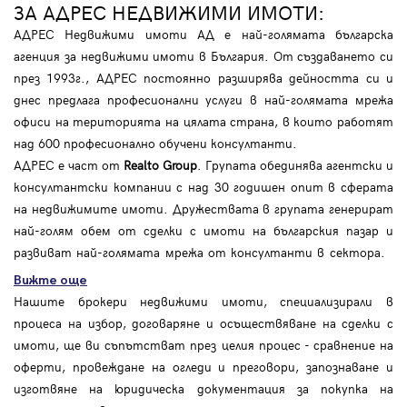
ЗА АДРЕС НЕДВИЖИМИ ИМОТИ:
АДРЕС Недвижими имоти АД е най-голямата българска
агенция за недвижими имоти в България. От създаването си
през 1993г., АДРЕС постоянно разширява дейността си и
днес предлага професионални услуги в най-голямата мрежа
офиси на територията на цялата страна, в които работят
над 600 професионално обучени консултанти.
АДРЕС е част от
Realto Group
. Групата обединява агентски и
консултантски компании с над 30 годишен опит в сферата
на недвижимите имоти. Дружествата в групата генерират
най-голям обем от сделки с имоти на българския пазар и
развиват най-голямата мрежа от консултанти в сектора.
Вижте още
Нашите брокери недвижими имоти, специализирали в
процеса на избор, договаряне и осъществяване на сделки с
имоти, ще ви съпътстват през целия процес - сравнение на
оферти, провеждане на огледи и преговори, запознаване и
изготвяне на юридическа документация за покупка на