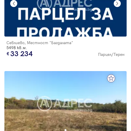
Севлиево, Местност "Багдалата"
5498 кв.м.
33 234
Парцел/Терен