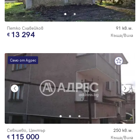
Парола
Петко Славейков
91 кв.м.
13 294
Къща/Вила
Вход с имейл
Само от Адрес
Забравена парола
Регистрация
Севлиево, Център
250 кв.м.
115 000
Къща/Вила