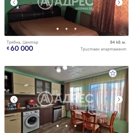
Трявна, Център
84 кв.м.
60 000
Тристаен апартамент