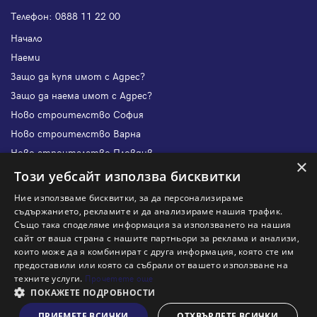
Телефон:
0888 11 22 00
Начало
Наеми
Защо да купя имот с Адрес?
Защо да наема имот с Адрес?
Ново строителство София
Ново строителство Варна
Ново строителство Пловдив
×
Ново строителство Бургас
Този уебсайт използва бисквитки
Защо да продам имот с Адрес?
Ние използваме бисквитки, за да персонализираме
Защо да отдам имот с Адрес?
съдържанието, рекламите и да анализираме нашия трафик.
Също така споделяме информация за използването на нашия
Наши офиси
сайт от ваша страна с нашите партньори за реклама и анализи,
Кариери
които може да я комбинират с друга информация, която сте им
предоставили или която са събрали от вашето използване на
Кои сме ние?
техните услуги.
Прочетете още
Франчайз
ПОКАЖЕТЕ ПОДРОБНОСТИ
Блог
ПРИЕМЕТЕ ВСИЧКИ
ОТХВЪРЛЕТЕ ВСИЧКИ