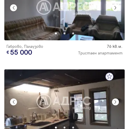
Габрово, Палаузово
76 кв.м.
55 000
Тристаен апартамент