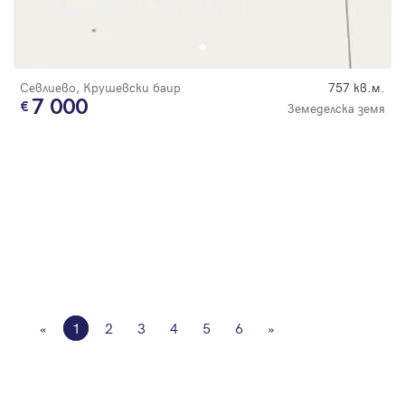
Севлиево, Крушевски баир
757 кв.м.
7 000
Земеделска земя
«
1
2
3
4
5
6
»