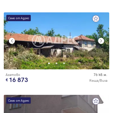
Само от Адрес
Агатово
76 кв.м.
16 873
Къща/Вила
Само от Адрес