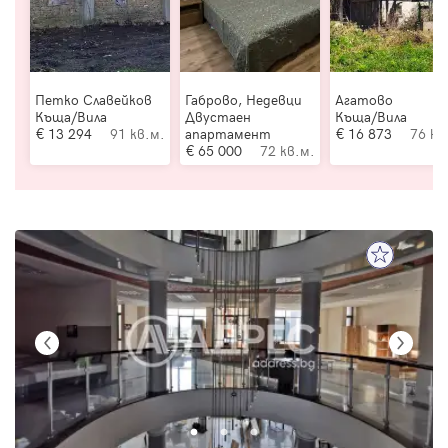
Петко Славейков
Габрово, Недевци
Агатово
Къща/Вила
Двустаен
Къща/Вила
13 294
91 кв.м.
апартамент
16 873
76 кв
65 000
72 кв.м.