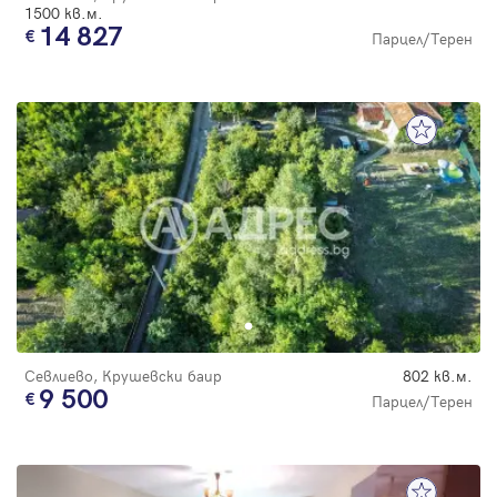
1500 кв.м.
14 827
Парцел/Терен
Севлиево, Крушевски баир
802 кв.м.
9 500
Парцел/Терен