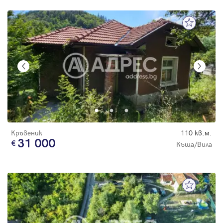
Кръвеник
110 кв.м.
31 000
Къща/Вила