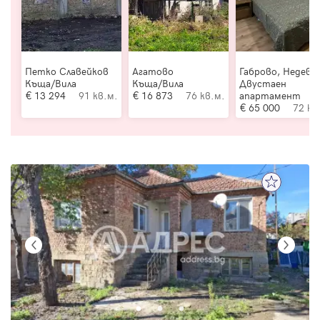
Петко Славейков
Агатово
Габрово, Недевц
Къща/Вила
Къща/Вила
Двустаен
13 294
91 кв.м.
16 873
76 кв.м.
апартамент
65 000
72 кв