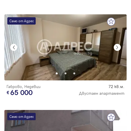
Само от Адрес
Габрово, Недевци
72 кв.м.
65 000
Двустаен апартамент
Само от Адрес