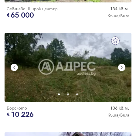
Севлиево, Широк център
134 кв.м.
65 000
Къща/Вила
Борското
106 кв.м.
10 226
Къща/Вила