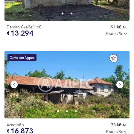
Парола
Петко Славейков
91 кв.м.
13 294
Къща/Вила
Вход с имейл
Само от Адрес
Забравена парола
Регистрация
Агатово
76 кв.м.
16 873
Къща/Вила