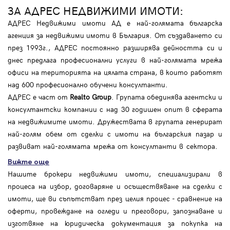
ЗА АДРЕС НЕДВИЖИМИ ИМОТИ:
АДРЕС Недвижими имоти АД е най-голямата българска
агенция за недвижими имоти в България. От създаването си
през 1993г., АДРЕС постоянно разширява дейността си и
днес предлага професионални услуги в най-голямата мрежа
офиси на територията на цялата страна, в които работят
над 600 професионално обучени консултанти.
АДРЕС е част от
Realto Group
. Групата обединява агентски и
консултантски компании с над 30 годишен опит в сферата
на недвижимите имоти. Дружествата в групата генерират
най-голям обем от сделки с имоти на българския пазар и
развиват най-голямата мрежа от консултанти в сектора.
Вижте още
Нашите брокери недвижими имоти, специализирали в
процеса на избор, договаряне и осъществяване на сделки с
имоти, ще ви съпътстват през целия процес - сравнение на
оферти, провеждане на огледи и преговори, запознаване и
изготвяне на юридическа документация за покупка на