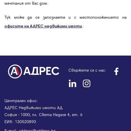
мечтания от вас дом.
Тук може да се запознаете и с местоположението на
.
офисите на АДРЕС
недвижими имоти
Свържете се с нас:
Централен офис:
АДРЕС Недвижими имоти АД
София - 1000, пл. Света Неделя 4, ет. 6
ЕИК: 130520890
Е-mail:
address@address.bg