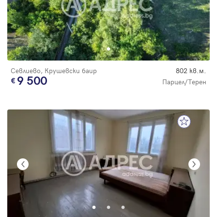
Севлиево, Крушевски баир
802 кв.м.
9 500
Парцел/Терен