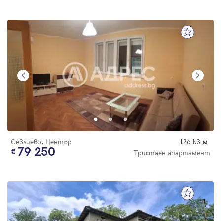
Севлиево, Център
126 кв.м.
79 250
Тристаен апартамент