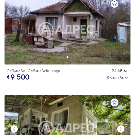
Севлиево, Севлиевски лозя
24 кв.м.
9 500
Къща/Вила