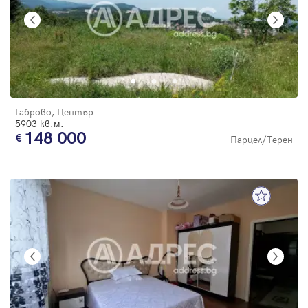
Габрово, Център
5903 кв.м.
148 000
Парцел/Терен