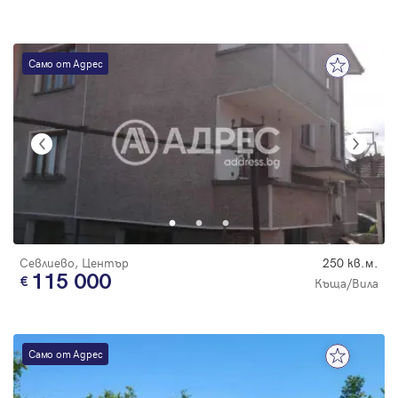
Само от Адрес
Севлиево, Център
250 кв.м.
115 000
Къща/Вила
Само от Адрес