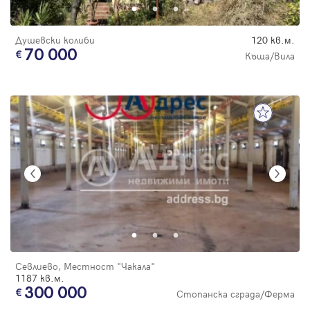
Душевски колиби
120 кв.м.
70 000
Къща/Вила
Севлиево, Местност "Чакала"
1187 кв.м.
300 000
Стопанска сграда/Ферма