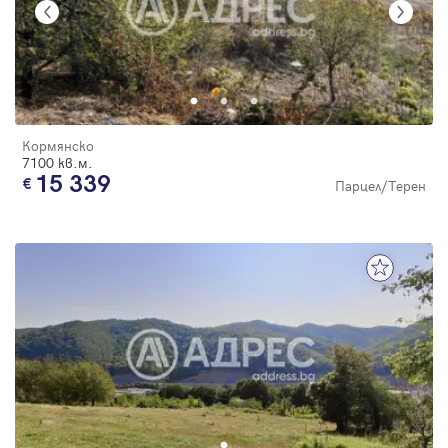
Кормянско
7100 кв.м.
15 339
Парцел/Терен