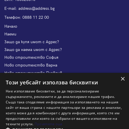
Е-mail:
address@address.bg
Телефон:
0888 11 22 00
Начало
Наеми
Защо да купя имот с Адрес?
Защо да наема имот с Адрес?
Ново строителство София
Ново строителство Варна
Ново строителство Пловдив
×
Ново строителство Бургас
Този уебсайт използва бисквитки
Защо да продам имот с Адрес?
Ние използваме бисквитки, за да персонализираме
Защо да отдам имот с Адрес?
съдържанието, рекламите и да анализираме нашия трафик.
Също така споделяме информация за използването на нашия
Наши офиси
сайт от ваша страна с нашите партньори за реклама и анализи,
Кариери
които може да я комбинират с друга информация, която сте им
предоставили или която са събрали от вашето използване на
Кои сме ние?
техните услуги.
Прочетете още
Франчайз