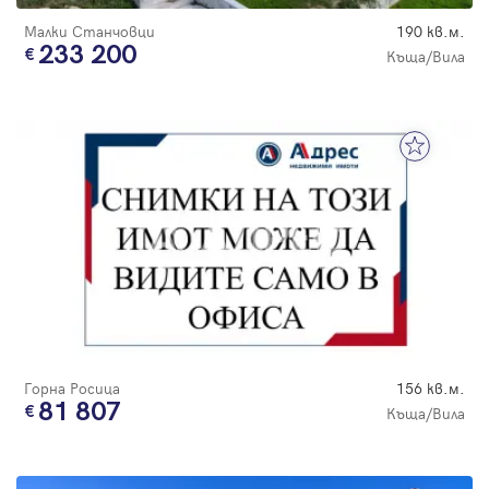
Малки Станчовци
190 кв.м.
233 200
Къща/Вила
Горна Росица
156 кв.м.
81 807
Къща/Вила