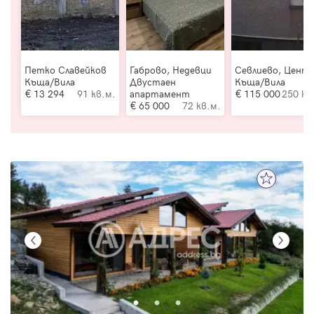
Петко Славейков
Габрово, Недевци
Севлиево, Цент
Къща/Вила
Двустаен
Къща/Вила
13 294
91 кв.м.
апартамент
115 000
250 кв
65 000
72 кв.м.