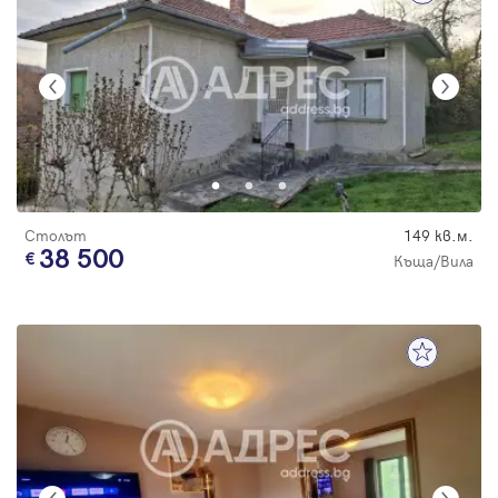
Столът
149 кв.м.
38 500
Къща/Вила