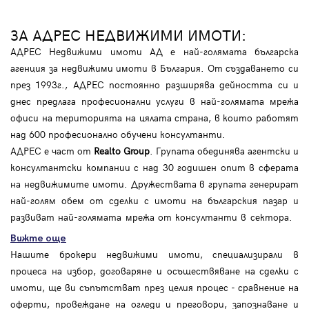
ЗА АДРЕС НЕДВИЖИМИ ИМОТИ:
АДРЕС Недвижими имоти АД е най-голямата българска
агенция за недвижими имоти в България. От създаването си
през 1993г., АДРЕС постоянно разширява дейността си и
днес предлага професионални услуги в най-голямата мрежа
офиси на територията на цялата страна, в които работят
над 600 професионално обучени консултанти.
АДРЕС е част от
Realto Group
. Групата обединява агентски и
консултантски компании с над 30 годишен опит в сферата
на недвижимите имоти. Дружествата в групата генерират
най-голям обем от сделки с имоти на българския пазар и
развиват най-голямата мрежа от консултанти в сектора.
Вижте още
Нашите брокери недвижими имоти, специализирали в
процеса на избор, договаряне и осъществяване на сделки с
имоти, ще ви съпътстват през целия процес - сравнение на
оферти, провеждане на огледи и преговори, запознаване и