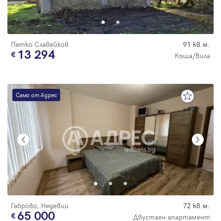
Парола
Петко Славейков
91 кв.м.
13 294
Къща/Вила
Вход с имейл
Само от Адрес
Забравена парола
Регистрация
Габрово, Недевци
72 кв.м.
65 000
Двустаен апартамент