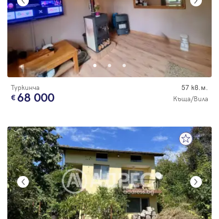
Туркинча
57 кв.м.
68 000
Къща/Вила