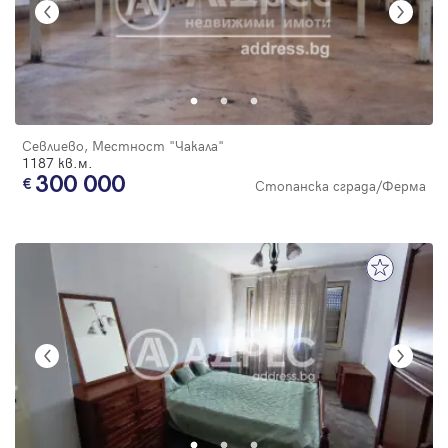
Севлиево, Местност "Чакала"
1187 кв.м.
300 000
Стопанска сграда/Ферма