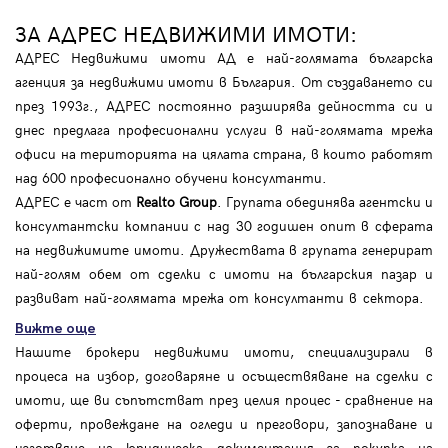
ЗА АДРЕС НЕДВИЖИМИ ИМОТИ:
АДРЕС Недвижими имоти АД е най-голямата българска
агенция за недвижими имоти в България. От създаването си
през 1993г., АДРЕС постоянно разширява дейността си и
днес предлага професионални услуги в най-голямата мрежа
офиси на територията на цялата страна, в които работят
над 600 професионално обучени консултанти.
АДРЕС е част от
Realto Group
. Групата обединява агентски и
консултантски компании с над 30 годишен опит в сферата
на недвижимите имоти. Дружествата в групата генерират
най-голям обем от сделки с имоти на българския пазар и
развиват най-голямата мрежа от консултанти в сектора.
Вижте още
Нашите брокери недвижими имоти, специализирали в
процеса на избор, договаряне и осъществяване на сделки с
имоти, ще ви съпътстват през целия процес - сравнение на
оферти, провеждане на огледи и преговори, запознаване и
изготвяне на юридическа документация за покупка на