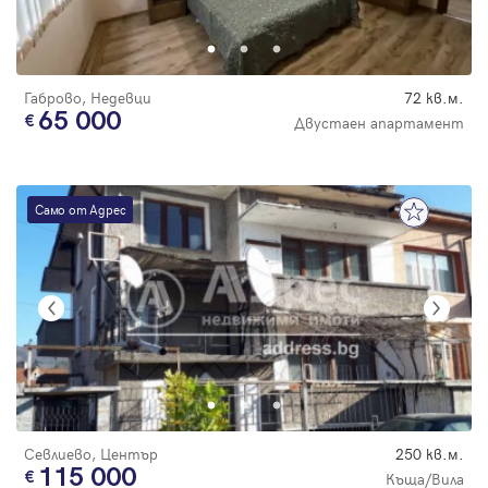
Парола
Габрово, Недевци
72 кв.м.
65 000
Двустаен апартамент
Вход с имейл
Само от Адрес
Забравена парола
Регистрация
Севлиево, Център
250 кв.м.
115 000
Къща/Вила