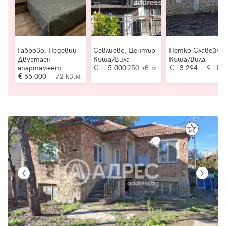
Габрово, Недевци
Севлиево, Център
Петко Славейко
Двустаен
Къща/Вила
Къща/Вила
апартамент
115 000
250 кв.м.
13 294
91 кв
65 000
72 кв.м.