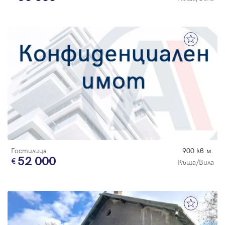
Гостилица
900 кв.м.
52 000
Къща/Вила