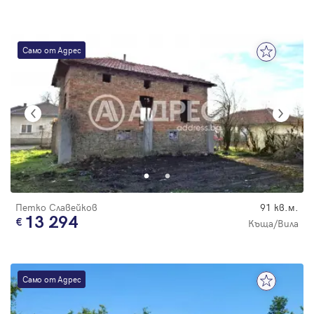
Само от Адрес
Петко Славейков
91 кв.м.
13 294
Къща/Вила
Само от Адрес