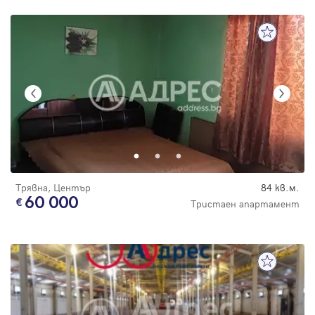
Трявна, Център
84 кв.м.
60 000
Тристаен апартамент