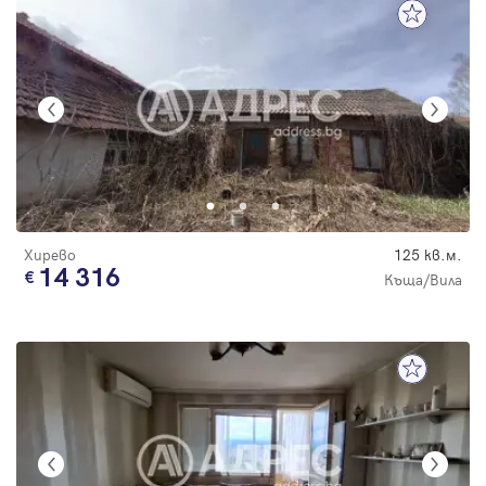
Хирево
125 кв.м.
14 316
Къща/Вила