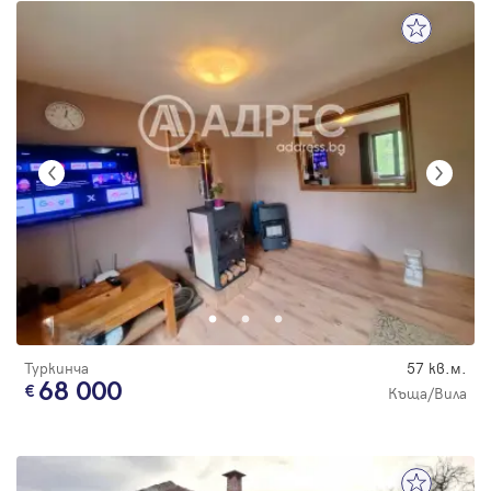
Туркинча
57 кв.м.
68 000
Къща/Вила