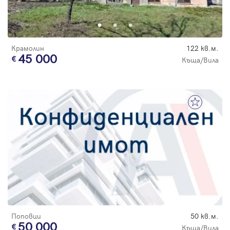
Крамолин
122 кв.м.
45 000
Къща/Вила
Поповци
50 кв.м.
50 000
Къща/Вила