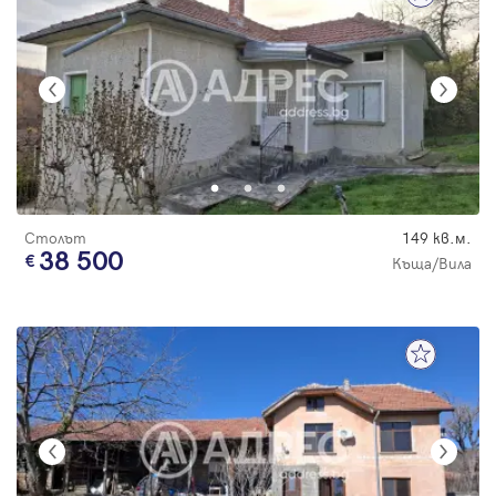
Столът
149 кв.м.
38 500
Къща/Вила