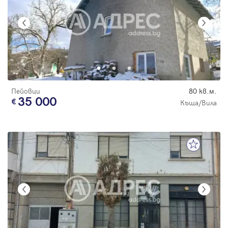
Пейовци
80 кв.м.
35 000
Къща/Вила