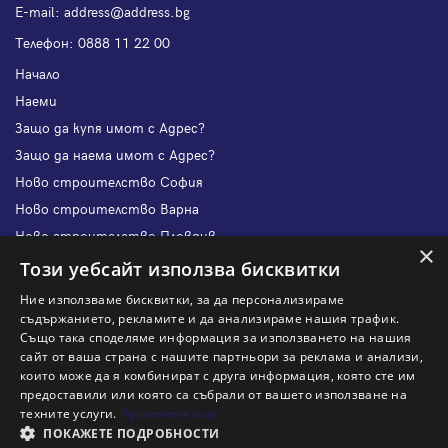
Е-mail:
address@address.bg
Телефон:
0888 11 22 00
Начало
Наеми
Защо да купя имот с Адрес?
Защо да наема имот с Адрес?
Ново строителство София
Ново строителство Варна
Ново строителство Пловдив
×
Ново строителство Бургас
Този уебсайт използва бисквитки
Защо да продам имот с Адрес?
Ние използваме бисквитки, за да персонализираме
Защо да отдам имот с Адрес?
съдържанието, рекламите и да анализираме нашия трафик.
Също така споделяме информация за използването на нашия
Наши офиси
сайт от ваша страна с нашите партньори за реклама и анализи,
Кариери
които може да я комбинират с друга информация, която сте им
предоставили или която са събрали от вашето използване на
Кои сме ние?
техните услуги.
Прочетете още
Франчайз
ПОКАЖЕТЕ ПОДРОБНОСТИ