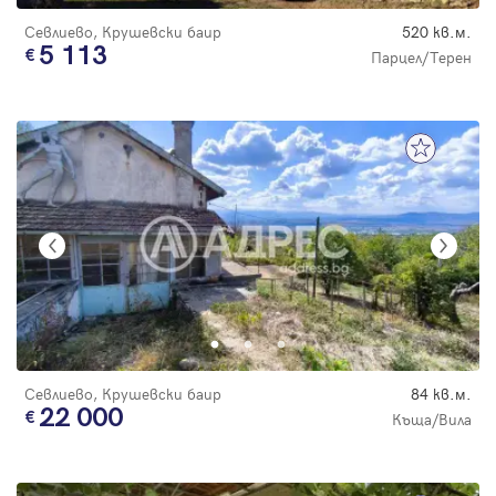
Севлиево, Крушевски баир
520 кв.м.
5 113
Парцел/Терен
Севлиево, Крушевски баир
84 кв.м.
22 000
Къща/Вила