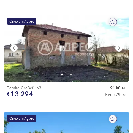
Само от Адрес
Петко Славейков
91 кв.м.
13 294
Къща/Вила
Само от Адрес