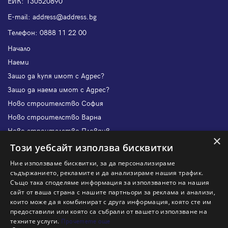
ЕИК: 130520890
Е-mail:
address@address.bg
Телефон:
0888 11 22 00
Начало
Наеми
Защо да купя имот с Адрес?
Защо да наема имот с Адрес?
Ново строителство София
Ново строителство Варна
Ново строителство Пловдив
×
Ново строителство Бургас
Този уебсайт използва бисквитки
Защо да продам имот с Адрес?
Ние използваме бисквитки, за да персонализираме
Защо да отдам имот с Адрес?
съдържанието, рекламите и да анализираме нашия трафик.
Също така споделяме информация за използването на нашия
Наши офиси
сайт от ваша страна с нашите партньори за реклама и анализи,
Кариери
които може да я комбинират с друга информация, която сте им
предоставили или която са събрали от вашето използване на
Кои сме ние?
техните услуги.
Прочетете още
Франчайз