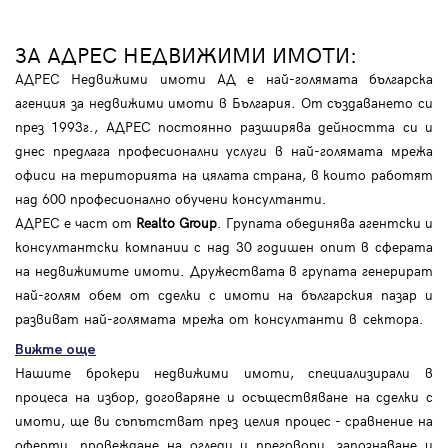
ЗА АДРЕС НЕДВИЖИМИ ИМОТИ:
АДРЕС Недвижими имоти АД е най-голямата българска
агенция за недвижими имоти в България. От създаването си
през 1993г., АДРЕС постоянно разширява дейността си и
днес предлага професионални услуги в най-голямата мрежа
офиси на територията на цялата страна, в които работят
над 600 професионално обучени консултанти.
АДРЕС е част от
Realto Group
. Групата обединява агентски и
консултантски компании с над 30 годишен опит в сферата
на недвижимите имоти. Дружествата в групата генерират
най-голям обем от сделки с имоти на българския пазар и
развиват най-голямата мрежа от консултанти в сектора.
Вижте още
Нашите брокери недвижими имоти, специализирали в
процеса на избор, договаряне и осъществяване на сделки с
имоти, ще ви съпътстват през целия процес - сравнение на
оферти, провеждане на огледи и преговори, запознаване и