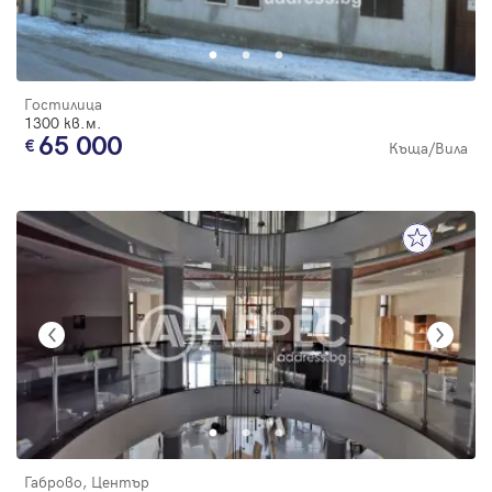
Гостилица
1300 кв.м.
65 000
Къща/Вила
Габрово, Център