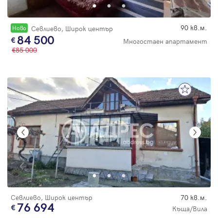
90 кв.м.
Новo
Севлиево, Широк център
84 500
Многостаен апартамент
85 000
Севлиево, Широк център
70 кв.м.
76 694
Къща/Вила