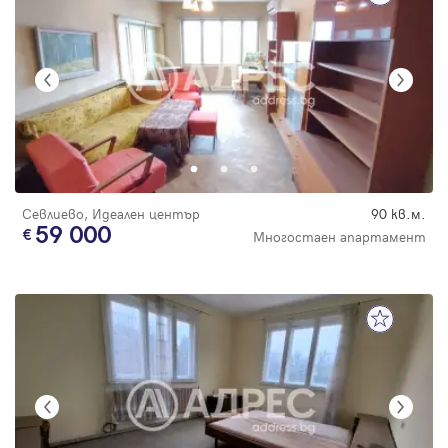
Севлиево, Идеален център
90 кв.м.
59 000
Многостаен апартамент