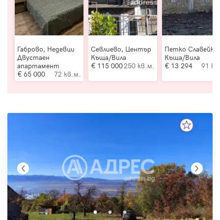
Габрово, Недевци
Севлиево, Център
Петко Славейко
Двустаен
Къща/Вила
Къща/Вила
апартамент
115 000
250 кв.м.
13 294
91 кв
65 000
72 кв.м.