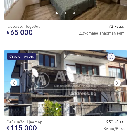
Парола
Габрово, Недевци
72 кв.м.
65 000
Двустаен апартамент
Вход с имейл
Само от Адрес
Забравена парола
Регистрация
Севлиево, Център
250 кв.м.
115 000
Къща/Вила