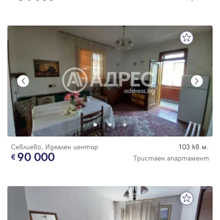
Севлиево, Идеален център
103 кв.м.
90 000
Тристаен апартамент