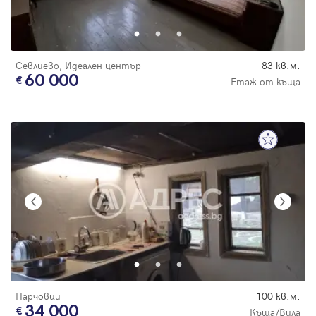
Севлиево, Идеален център
83 кв.м.
60 000
Етаж от къща
Парчовци
100 кв.м.
34 000
Къща/Вила