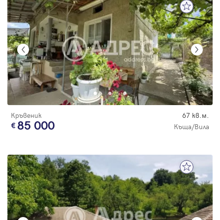
Кръвеник
67 кв.м.
85 000
Къща/Вила