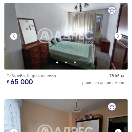
Севлиево, Широк център
78 кв.м.
65 000
Тристаен апартамент