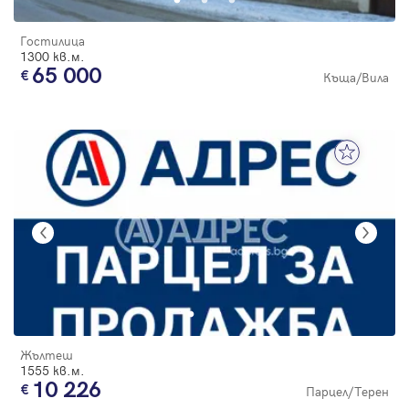
Гостилица
1300 кв.м.
65 000
Къща/Вила
Жълтеш
1555 кв.м.
10 226
Парцел/Терен