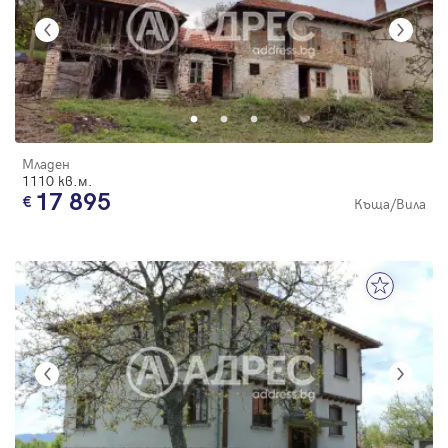
Младен
1110 кв.м.
17 895
Къща/Вила