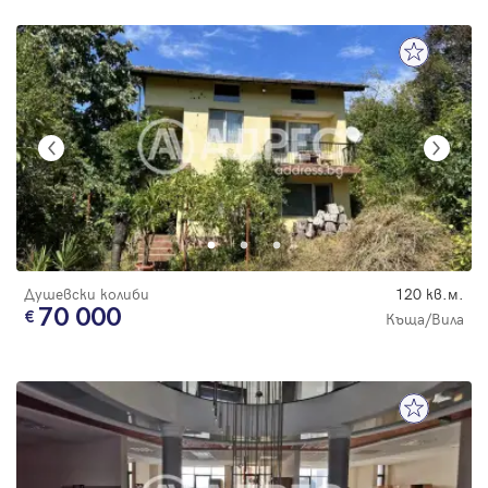
Душевски колиби
120 кв.м.
70 000
Къща/Вила