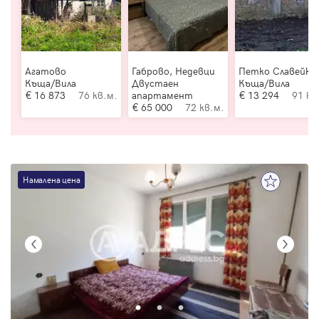
Агатово
Габрово, Недевци
Петко Славейко
Къща/Вила
Двустаен
Къща/Вила
16 873
76 кв.м.
апартамент
13 294
91 кв
65 000
72 кв.м.
Намалена цена