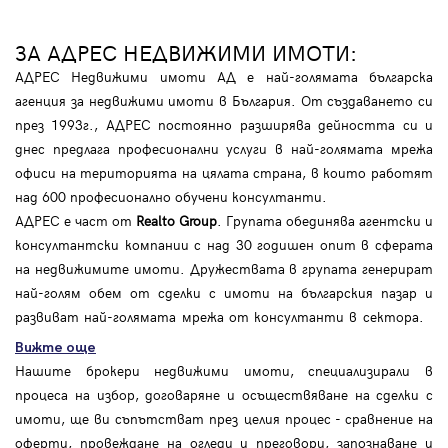
ЗА АДРЕС НЕДВИЖИМИ ИМОТИ:
АДРЕС Недвижими имоти АД е най-голямата българска
агенция за недвижими имоти в България. От създаването си
през 1993г., АДРЕС постоянно разширява дейността си и
днес предлага професионални услуги в най-голямата мрежа
офиси на територията на цялата страна, в които работят
над 600 професионално обучени консултанти.
АДРЕС е част от
Realto Group
. Групата обединява агентски и
консултантски компании с над 30 годишен опит в сферата
на недвижимите имоти. Дружествата в групата генерират
най-голям обем от сделки с имоти на българския пазар и
развиват най-голямата мрежа от консултанти в сектора.
Вижте още
Нашите брокери недвижими имоти, специализирали в
процеса на избор, договаряне и осъществяване на сделки с
имоти, ще ви съпътстват през целия процес - сравнение на
оферти, провеждане на огледи и преговори, запознаване и