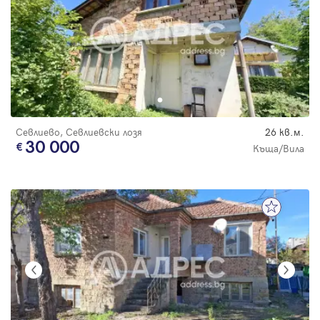
Севлиево, Севлиевски лозя
26 кв.м.
30 000
Къща/Вила