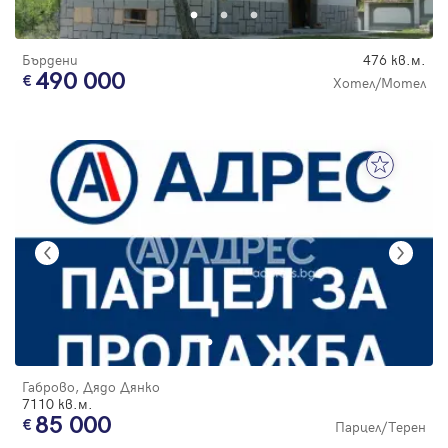
Бърдени
476 кв.м.
490 000
Хотел/Мотел
Габрово, Дядо Дянко
7110 кв.м.
85 000
Парцел/Терен