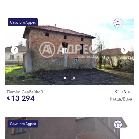
Само от Адрес
Петко Славейков
91 кв.м.
13 294
Къща/Вила
Само от Адрес