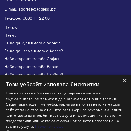
Е-mail:
address@address.bg
Телефон:
0888 11 22 00
Начало
Наеми
Защо да купя имот с Адрес?
Защо да наема имот с Адрес?
Ново строителство София
Ново строителство Варна
Ново строителство Пловдив
×
Ново строителство Бургас
Този уебсайт използва бисквитки
Защо да продам имот с Адрес?
Ние използваме бисквитки, за да персонализираме
Защо да отдам имот с Адрес?
съдържанието, рекламите и да анализираме нашия трафик.
Също така споделяме информация за използването на нашия
Наши офиси
сайт от ваша страна с нашите партньори за реклама и анализи,
Кариери
които може да я комбинират с друга информация, която сте им
предоставили или която са събрали от вашето използване на
Кои сме ние?
техните услуги.
Прочетете още
Франчайз