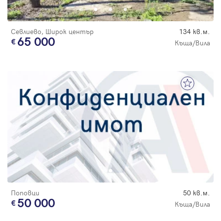
Севлиево, Широк център
134 кв.м.
65 000
Къща/Вила
Поповци
50 кв.м.
50 000
Къща/Вила