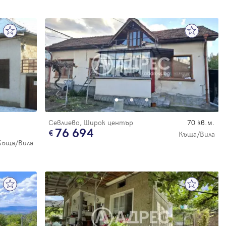
Севлиево, Широк център
70 кв.м.
76 694
Къща/Вила
Къща/Вила