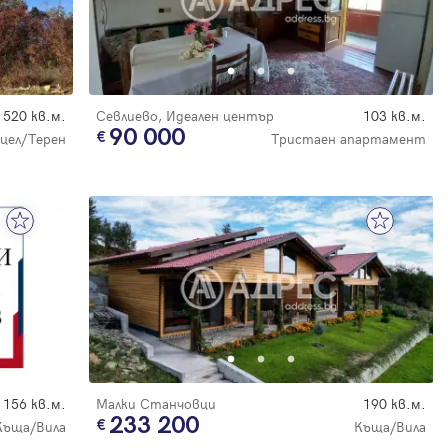
520 кв.м.
Севлиево, Идеален център
103 кв.м.
90 000
цел/Терен
Тристаен апартамент
156 кв.м.
Малки Станчовци
190 кв.м.
233 200
Къща/Вила
Къща/Вила