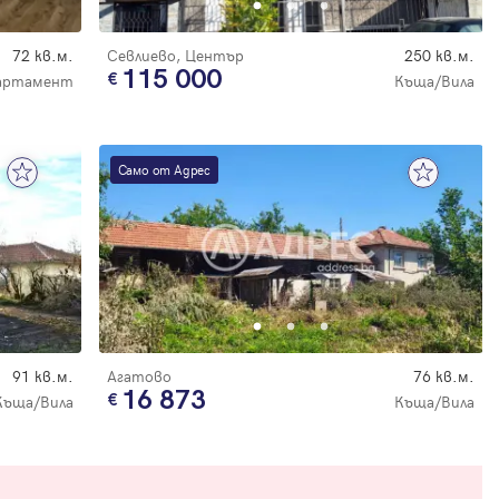
72 кв.м.
Севлиево, Център
250 кв.м.
115 000
артамент
Къща/Вила
Само от Адрес
91 кв.м.
Агатово
76 кв.м.
16 873
Къща/Вила
Къща/Вила