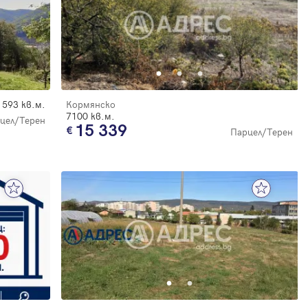
593 кв.м.
Кормянско
7100 кв.м.
цел/Терен
15 339
Парцел/Терен