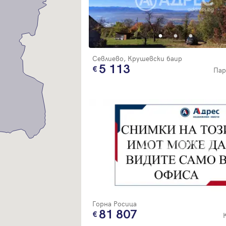
Благодарим ви! Очаквайте скоро да се свържем с вас!
регистрацията.
Имейл
Парола
Севлиево, Крушевски баир
5 113
Пар
Вход с имейл
Забравена парола
Регистрация
Горна Росица
81 807