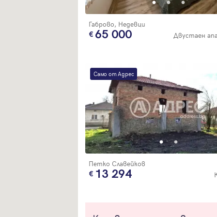
Габрово, Недевци
65 000
Двустаен ап
Само от Адрес
Петко Славейков
13 294