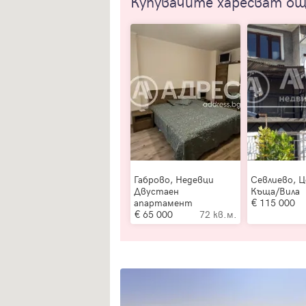
Купувачите харесват о
Габрово, Недевци
Севлиево, 
Двустаен
Къща/Вила
апартамент
115 000
65 000
72 кв.м.