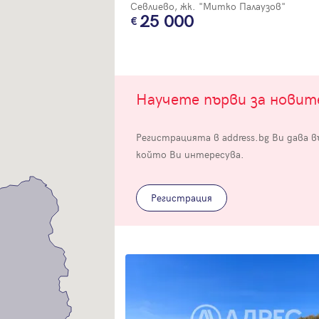
Севлиево, жк. "Митко Палаузов"
25 000
Научете първи за нови
Вход
Регистрацията в address.bg Ви дава 
Влезте с профила си, за да разгледате повече снимки и да получит
който Ви интересува.
по-подробна информация.
Регистрация
Продължи с Facebook
Продължи с Google
Успех!
Успех!
или влезте с имейл
Благодарим ви! Проверете имейл адрес си, за да активирате