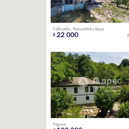
Севлиево, Крушевски баир
22 000
Радино