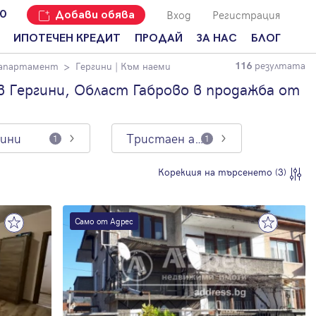
Вход
Регистрация
00
Добави обява
ИПОТЕЧЕН КРЕДИТ
ПРОДАЙ
ЗА НАС
БЛОГ
резултата
 апартамент
Гергини
| Към наеми
116
Добави
Наши офиси
За продавачи
обява
 Гергини, Област Габрово в продажба от
Кариери
За купувачи
Защо да
продам
Кои сме ние?
Ипотечно
имот с
кредитиране
гини
Тристаен апартамент
1
1
Адрес?
Мениджмънт
За
Корекция на търсенето (3)
наемодатели
Address Run
За
Франчайз
наематели
Само от Адрес
Често
Анализ на
задавани
пазара
въпроси
Новини