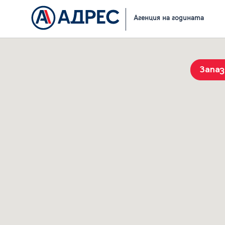
Начало
Резултати от търсене
Агенция на годината
Запа
История на търсенията