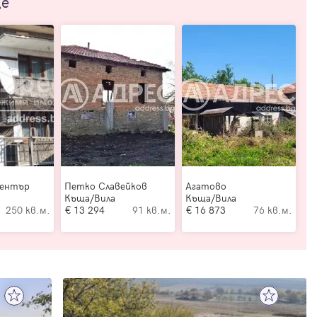
ще
Център
Петко Славейков
Агатово
Къща/Вила
Къща/Вила
250 кв.м.
13 294
91 кв.м.
16 873
76 кв.м.