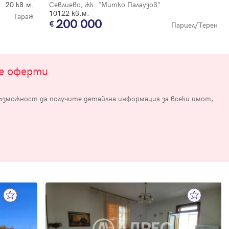
20 кв.м.
Севлиево, жк. "Митко Палаузов"
10122 кв.м.
Гараж
200 000
Парцел/Терен
те оферти
възможност да получите детайлна информация за всеки имот,
е