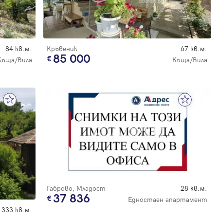
84 кв.м.
Кръвеник
67 кв.м.
85 000
Къща/Вила
Къща/Вила
Габрово, Младост
28 кв.м.
37 836
Едностаен апартамент
333 кв.м.