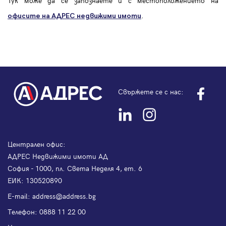
Тук може да се запознаете и с местоположението на
.
офисите на АДРЕС
недвижими имоти
Свържете се с нас:
Централен офис:
АДРЕС Недвижими имоти АД
София - 1000, пл. Света Неделя 4, ет. 6
ЕИК: 130520890
Е-mail:
address@address.bg
Телефон:
0888 11 22 00