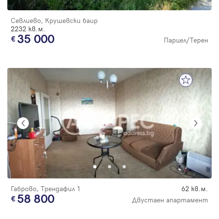
Севлиево, Крушевски баир
2232 кв.м.
35 000
Парцел/Терен
Габрово, Трендафил 1
62 кв.м.
58 800
Двустаен апартамент