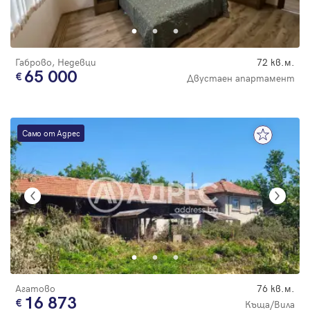
Парола
Габрово, Недевци
72 кв.м.
65 000
Двустаен апартамент
Вход с имейл
Само от Адрес
Забравена парола
Регистрация
Агатово
76 кв.м.
16 873
Къща/Вила