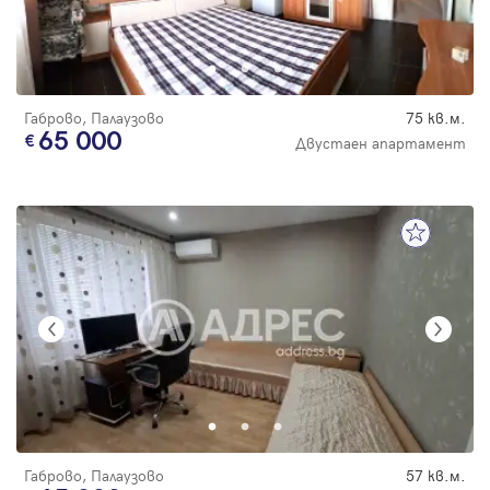
Габрово, Палаузово
75 кв.м.
65 000
Двустаен апартамент
Габрово, Палаузово
57 кв.м.