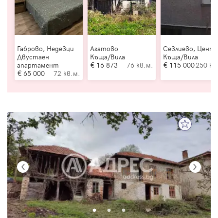
Габрово, Недевци
Агатово
Севлиево, Цент
Двустаен
Къща/Вила
Къща/Вила
апартамент
16 873
76 кв.м.
115 000
250 кв
65 000
72 кв.м.