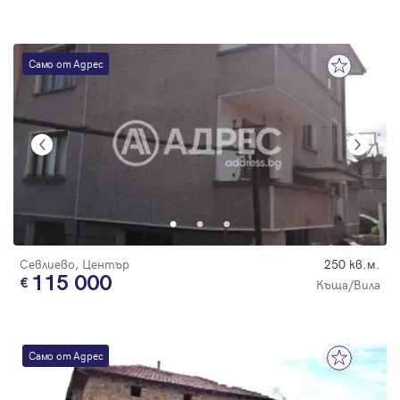
Само от Адрес
Севлиево, Център
250 кв.м.
115 000
Къща/Вила
Само от Адрес