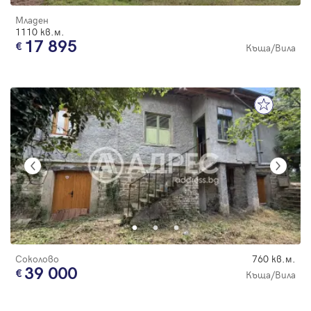
Младен
1110 кв.м.
17 895
Къща/Вила
Соколово
760 кв.м.
39 000
Къща/Вила