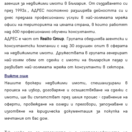
агенция за недвижими имоти в България. От създаването си
през 1993г., АДРЕС постоянно разширява дейността си и
днес предлага професионални услуги в най-голямата мрежа
офиси на територията на цялата страна, в които работят
над 600 професионално обучени консултанти.
АДРЕС е част от
Realto Group
. Групата обединява агентски и
консултантски компании с над 30 годишен опит в сферата
на недвижимите имоти. Дружествата в групата генерират
най-голям обем от сделки с имоти на българския пазар и
развиват най-голямата мрежа от консултанти в сектора.
Вижте още
Нашите брокери недвижими имоти, специализирали в
процеса на избор, договаряне и осъществяване на сделки с
имоти, ще ви съпътстват през целия процес - сравнение на
оферти, провеждане на огледи и преговори, запознаване и
изготвяне на юридическа документация за покупка на
мечтания от вас дом.