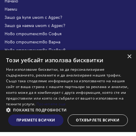
Начало
Наеми
Защо да купя имот с Адрес?
Защо да наема имот с Адрес?
Ново строителство София
Ново строителство Варна
Ново строителство Пловдив
×
Ново строителство Бургас
Този уебсайт използва бисквитки
Защо да продам имот с Адрес?
Ние използваме бисквитки, за да персонализираме
Защо да отдам имот с Адрес?
съдържанието, рекламите и да анализираме нашия трафик.
Също така споделяме информация за използването на нашия
Наши офиси
сайт от ваша страна с нашите партньори за реклама и анализи,
Кариери
които може да я комбинират с друга информация, която сте им
предоставили или която са събрали от вашето използване на
Кои сме ние?
техните услуги.
Прочетете още
Франчайз
ПОКАЖЕТЕ ПОДРОБНОСТИ
Блог
ПРИЕМЕТЕ ВСИЧКИ
ОТХВЪРЛЕТЕ ВСИЧКИ
Виж на картата
Искаш ли да получаваш актуална информация за пазара
на недвижими имоти?