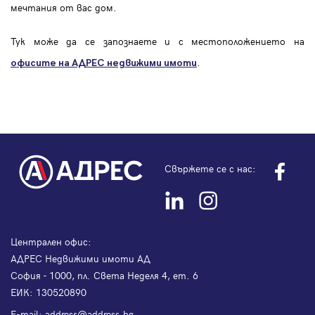
мечтания от вас дом.
Тук може да се запознаете и с местоположението на
.
офисите на АДРЕС
недвижими имоти
Свържете се с нас:
Централен офис:
АДРЕС Недвижими имоти АД
София - 1000, пл. Света Неделя 4, ет. 6
ЕИК: 130520890
Е-mail:
address@address.bg