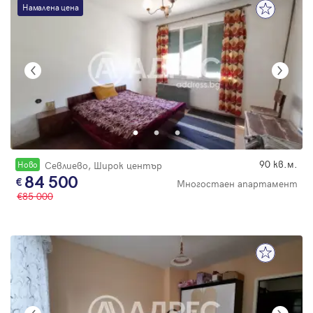
Намалена цена
90 кв.м.
Новo
Севлиево, Широк център
84 500
Многостаен апартамент
85 000