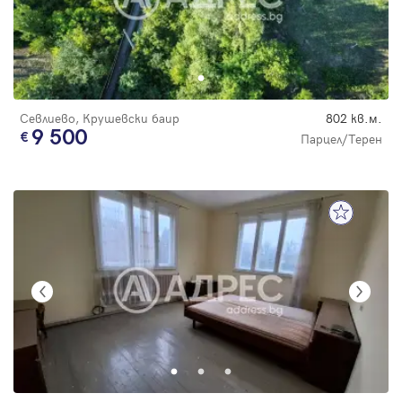
Севлиево, Крушевски баир
802 кв.м.
9 500
Парцел/Терен