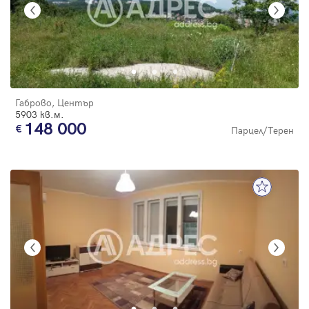
Габрово, Център
5903 кв.м.
148 000
Парцел/Терен