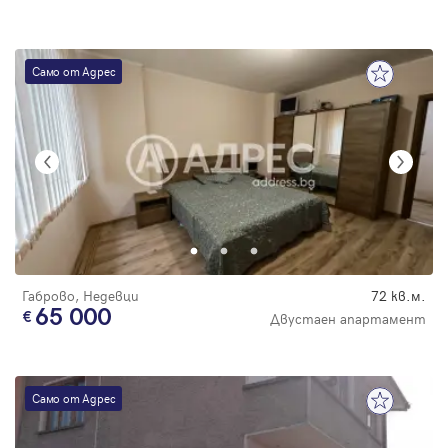
Само от Адрес
Габрово, Недевци
72 кв.м.
65 000
Двустаен апартамент
Само от Адрес