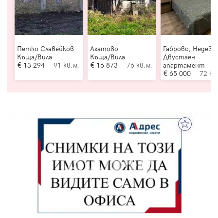
Петко Славейков
Агатово
Габрово, Недевц
Къща/Вила
Къща/Вила
Двустаен
13 294
91 кв.м.
16 873
76 кв.м.
апартамент
65 000
72 кв