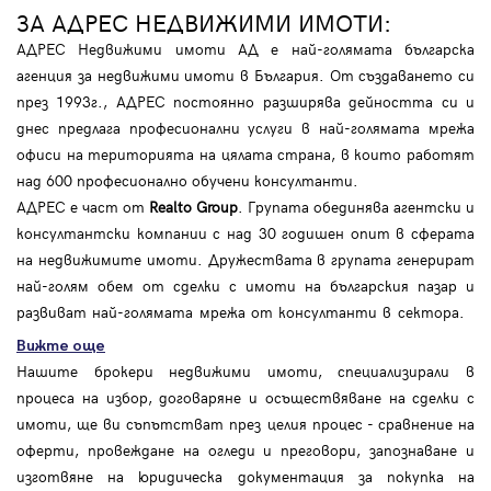
ЗА АДРЕС НЕДВИЖИМИ ИМОТИ:
АДРЕС Недвижими имоти АД е най-голямата българска
агенция за недвижими имоти в България. От създаването си
през 1993г., АДРЕС постоянно разширява дейността си и
днес предлага професионални услуги в най-голямата мрежа
офиси на територията на цялата страна, в които работят
над 600 професионално обучени консултанти.
АДРЕС е част от
Realto Group
. Групата обединява агентски и
консултантски компании с над 30 годишен опит в сферата
на недвижимите имоти. Дружествата в групата генерират
най-голям обем от сделки с имоти на българския пазар и
развиват най-голямата мрежа от консултанти в сектора.
Вижте още
Нашите брокери недвижими имоти, специализирали в
процеса на избор, договаряне и осъществяване на сделки с
имоти, ще ви съпътстват през целия процес - сравнение на
оферти, провеждане на огледи и преговори, запознаване и
изготвяне на юридическа документация за покупка на