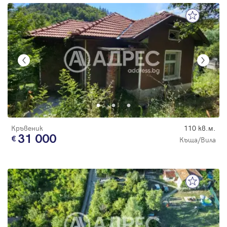
Кръвеник
110 кв.м.
31 000
Къща/Вила