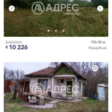
Борското
106 кв.м.
10 226
Къща/Вила