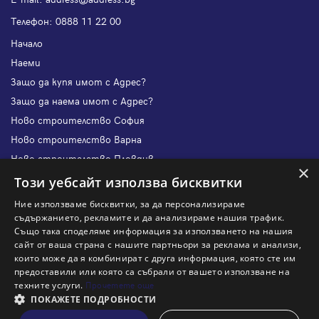
Телефон:
0888 11 22 00
Начало
Наеми
Защо да купя имот с Адрес?
Защо да наема имот с Адрес?
Ново строителство София
Ново строителство Варна
Ново строителство Пловдив
×
Ново строителство Бургас
Този уебсайт използва бисквитки
Защо да продам имот с Адрес?
Ние използваме бисквитки, за да персонализираме
Защо да отдам имот с Адрес?
съдържанието, рекламите и да анализираме нашия трафик.
Също така споделяме информация за използването на нашия
Наши офиси
сайт от ваша страна с нашите партньори за реклама и анализи,
Кариери
които може да я комбинират с друга информация, която сте им
предоставили или която са събрали от вашето използване на
Кои сме ние?
техните услуги.
Прочетете още
Франчайз
ПОКАЖЕТЕ ПОДРОБНОСТИ
Блог