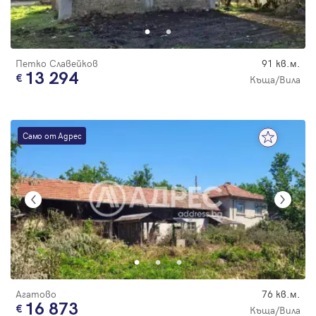
Парола
Петко Славейков
91 кв.м.
13 294
Къща/Вила
Вход с имейл
Само от Адрес
Забравена парола
Регистрация
Агатово
76 кв.м.
16 873
Къща/Вила