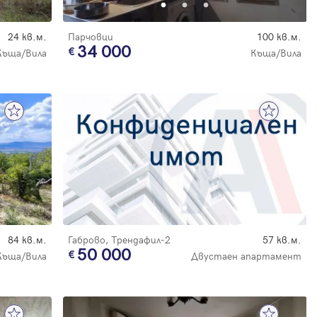
24 кв.м.
Парчовци
100 кв.м.
34 000
Къща/Вила
Къща/Вила
84 кв.м.
Габрово, Трендафил-2
57 кв.м.
50 000
Къща/Вила
Двустаен апартамент