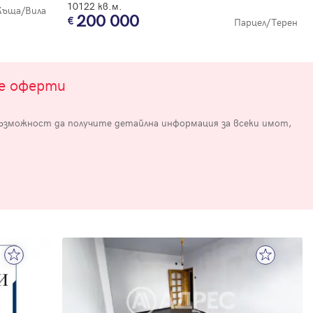
10122 кв.м.
Къща/Вила
200 000
Парцел/Терен
те оферти
възможност да получите детайлна информация за всеки имот,
е