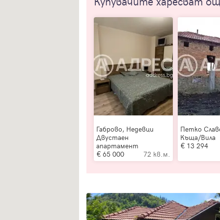
Купувачите харесват о
Габрово, Недевци
Петко Слав
Двустаен
Къща/Вила
апартамент
13 294
65 000
72 кв.м.