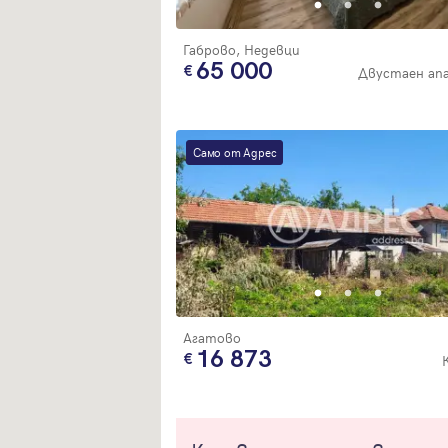
Габрово, Недевци
65 000
Двустаен ап
Само от Адрес
Агатово
16 873