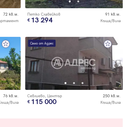
72 кв.м.
Петко Славейков
91 кв.м.
13 294
артамент
Къща/Вила
Само от Адрес
76 кв.м.
Севлиево, Център
250 кв.м.
115 000
Къща/Вила
Къща/Вила