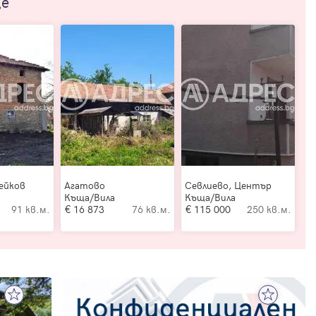
ще
ейков
Агатово
Севлиево, Център
Къща/Вила
Къща/Вила
91 кв.м.
16 873
76 кв.м.
115 000
250 кв.м.