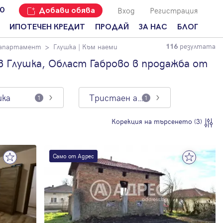
Вход
Регистрация
00
Добави обява
ИПОТЕЧЕН КРЕДИТ
ПРОДАЙ
ЗА НАС
БЛОГ
резултата
 апартамент
Глушка
| Към наеми
116
Добави
Наши офиси
За продавачи
обява
 Глушка, Област Габрово в продажба от
Кариери
За купувачи
Защо да
продам
Кои сме ние?
Ипотечно
имот с
кредитиране
шка
Тристаен апартамент
1
1
Адрес?
Мениджмънт
За
Корекция на търсенето (3)
наемодатели
Address Run
За
Франчайз
наематели
Само от Адрес
Често
Анализ на
задавани
пазара
въпроси
Новини