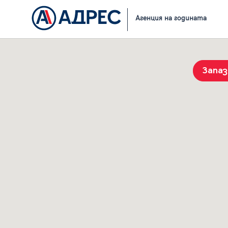
Начало
Резултати от търсене
Агенция на годината
Запа
История на търсенията