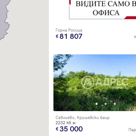
Благодарим ви! Очаквайте скоро да се свържем с вас!
регистрацията.
Имейл
Парола
Горна Росица
81 807
Вход с имейл
Забравена парола
Регистрация
Севлиево, Крушевски баир
2232 кв.м.
35 000
Пар