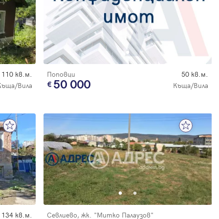
110 кв.м.
Поповци
50 кв.м.
50 000
Къща/Вила
Къща/Вила
134 кв.м.
Севлиево, жк. "Митко Палаузов"