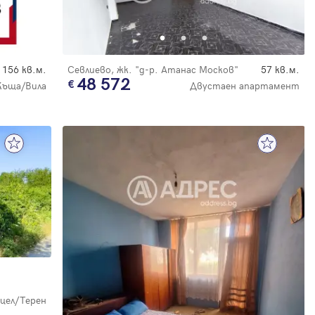
156 кв.м.
Севлиево, жк. "д-р. Атанас Москов"
57 кв.м.
48 572
Къща/Вила
Двустаен апартамент
цел/Терен