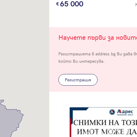
65 000
Научете първи за нови
Вход
Регистрацията в address.bg Ви дава 
който Ви интересува.
Влезте с профила си, за да разгледате повече снимки и да получит
по-подробна информация.
Регистрация
Продължи с Facebook
Продължи с Google
Успех!
Успех!
или влезте с имейл
Благодарим ви! Проверете имейл адрес си, за да активирате