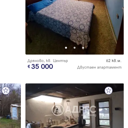
Дряново, кв. Център
62 кв.м.
35 000
Двустаен апартамент