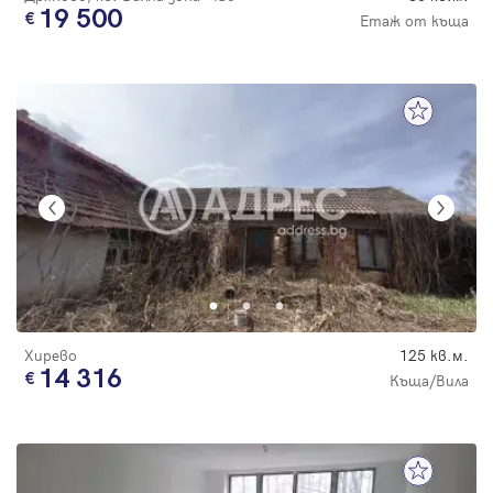
19 500
Етаж от къща
Хирево
125 кв.м.
14 316
Къща/Вила