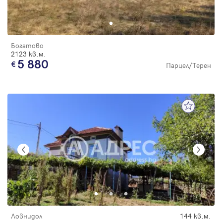
Богатово
2123 кв.м.
5 880
Парцел/Терен
Ловнидол
144 кв.м.