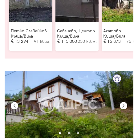
Петко Славейков
Севлиево, Център
Агатово
Къща/Вила
Къща/Вила
Къща/Вила
13 294
91 кв.м.
115 000
250 кв.м.
16 873
76 кв