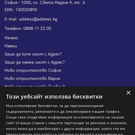
София - 1000, пл. Света Неделя 4, ет. 6
ЕИК: 130520890
Е-mail:
address@address.bg
Телефон:
0888 11 22 00
Начало
Наеми
Защо да купя имот с Адрес?
Защо да наема имот с Адрес?
Ново строителство София
Ново строителство Варна
Ново строителство Пловдив
×
Ново строителство Бургас
Този уебсайт използва бисквитки
Защо да продам имот с Адрес?
Ние използваме бисквитки, за да персонализираме
Защо да отдам имот с Адрес?
съдържанието, рекламите и да анализираме нашия трафик.
Също така споделяме информация за използването на нашия
Наши офиси
сайт от ваша страна с нашите партньори за реклама и анализи,
Кариери
които може да я комбинират с друга информация, която сте им
предоставили или която са събрали от вашето използване на