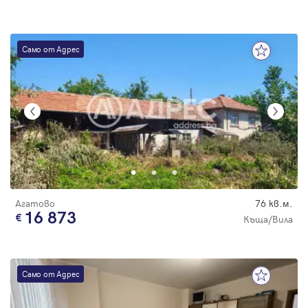
Само от Адрес
Агатово
76 кв.м.
16 873
Къща/Вила
Само от Адрес