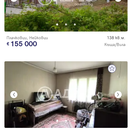
Плачковци, Нейковци
138 кв.м.
155 000
Къща/Вила