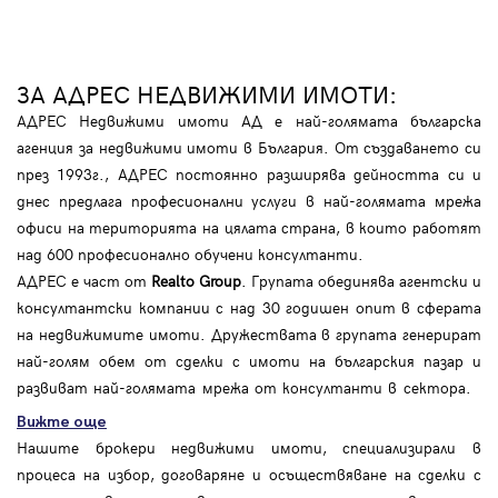
ЗА АДРЕС НЕДВИЖИМИ ИМОТИ:
АДРЕС Недвижими имоти АД е най-голямата българска
агенция за недвижими имоти в България. От създаването си
през 1993г., АДРЕС постоянно разширява дейността си и
днес предлага професионални услуги в най-голямата мрежа
офиси на територията на цялата страна, в които работят
над 600 професионално обучени консултанти.
АДРЕС е част от
Realto Group
. Групата обединява агентски и
консултантски компании с над 30 годишен опит в сферата
на недвижимите имоти. Дружествата в групата генерират
най-голям обем от сделки с имоти на българския пазар и
развиват най-голямата мрежа от консултанти в сектора.
Вижте още
Нашите брокери недвижими имоти, специализирали в
процеса на избор, договаряне и осъществяване на сделки с