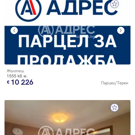
Жълтеш
1555 кв.м.
10 226
Парцел/Терен