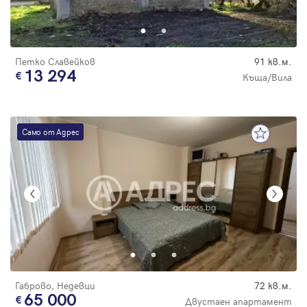
Парола
Петко Славейков
91 кв.м.
13 294
Къща/Вила
Вход с имейл
Само от Адрес
Забравена парола
Регистрация
Габрово, Недевци
72 кв.м.
65 000
Двустаен апартамент