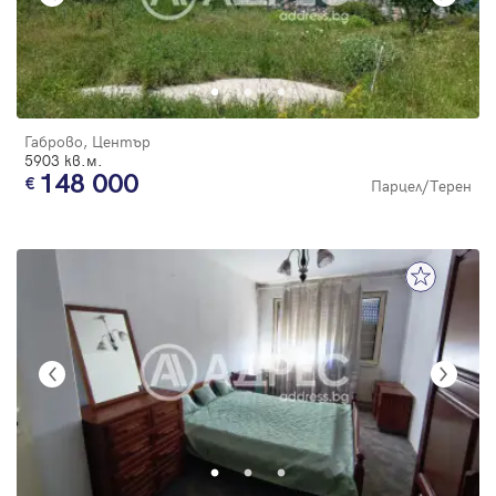
Габрово, Център
5903 кв.м.
148 000
Парцел/Терен