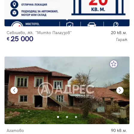
Севлиево, жк. "Митко Палаузов"
20 кв.м.
25 000
Гараж
Агатово
90 кв.м.