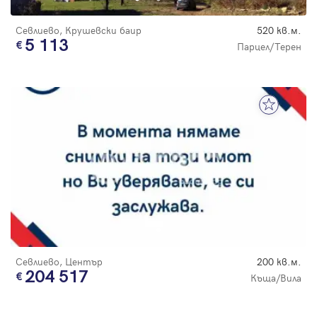
Севлиево, Крушевски баир
520 кв.м.
5 113
Парцел/Терен
Севлиево, Център
200 кв.м.
204 517
Къща/Вила