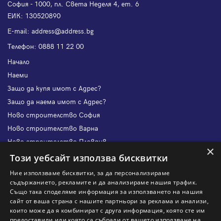
София - 1000, пл. Света Неделя 4, ет. 6
ЕИК: 130520890
Е-mail:
address@address.bg
Телефон:
0888 11 22 00
Начало
Наеми
Защо да купя имот с Адрес?
Защо да наема имот с Адрес?
Ново строителство София
Ново строителство Варна
Ново строителство Пловдив
×
Ново строителство Бургас
Този уебсайт използва бисквитки
Защо да продам имот с Адрес?
Ние използваме бисквитки, за да персонализираме
Защо да отдам имот с Адрес?
съдържанието, рекламите и да анализираме нашия трафик.
Също така споделяме информация за използването на нашия
Наши офиси
сайт от ваша страна с нашите партньори за реклама и анализи,
Кариери
които може да я комбинират с друга информация, която сте им
предоставили или която са събрали от вашето използване на