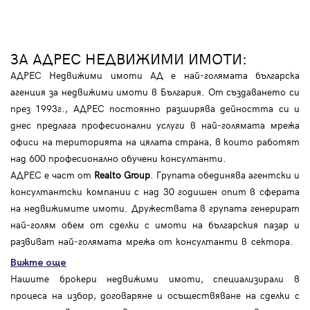
ЗА АДРЕС НЕДВИЖИМИ ИМОТИ:
АДРЕС Недвижими имоти АД е най-голямата българска
агенция за недвижими имоти в България. От създаването си
през 1993г., АДРЕС постоянно разширява дейността си и
днес предлага професионални услуги в най-голямата мрежа
офиси на територията на цялата страна, в които работят
над 600 професионално обучени консултанти.
АДРЕС е част от
Realto Group
. Групата обединява агентски и
консултантски компании с над 30 годишен опит в сферата
на недвижимите имоти. Дружествата в групата генерират
най-голям обем от сделки с имоти на българския пазар и
развиват най-голямата мрежа от консултанти в сектора.
Вижте още
Нашите брокери недвижими имоти, специализирали в
процеса на избор, договаряне и осъществяване на сделки с