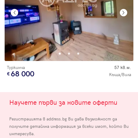
Туркинча
57 кв.м.
68 000
Къща/Вила
Научете първи за новите оферти
Регистрацията в address.bg Ви дава възможност да
получите детайлна информация за всеки имот, който Ви
интересува.