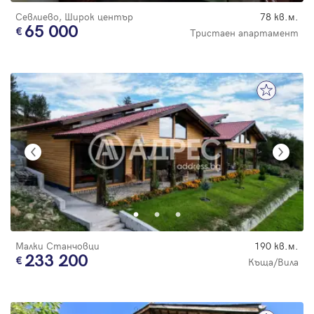
Севлиево, Широк център
78 кв.м.
65 000
Тристаен апартамент
Малки Станчовци
190 кв.м.
233 200
Къща/Вила