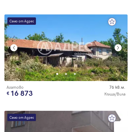
Само от Адрес
Агатово
76 кв.м.
16 873
Къща/Вила
Само от Адрес