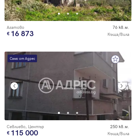
Парола
Агатово
76 кв.м.
16 873
Къща/Вила
Вход с имейл
Само от Адрес
Забравена парола
Регистрация
Севлиево, Център
250 кв.м.
115 000
Къща/Вила