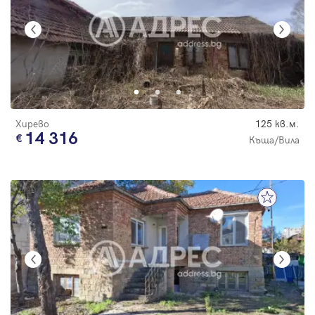
Хирево
125 кв.м.
14 316
Къща/Вила