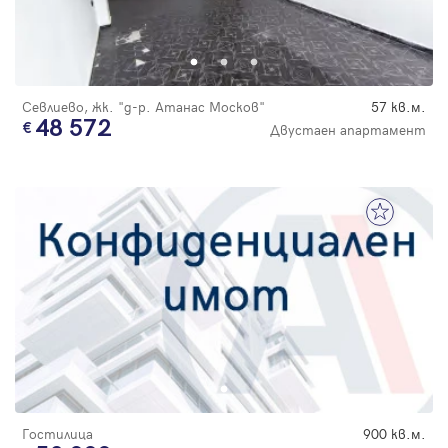
Севлиево, жк. "д-р. Атанас Москов"
57 кв.м.
48 572
Двустаен апартамент
Гостилица
900 кв.м.