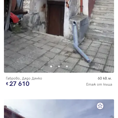
Габрово, Дядо Дянко
60 кв.м.
27 610
Етаж от къща