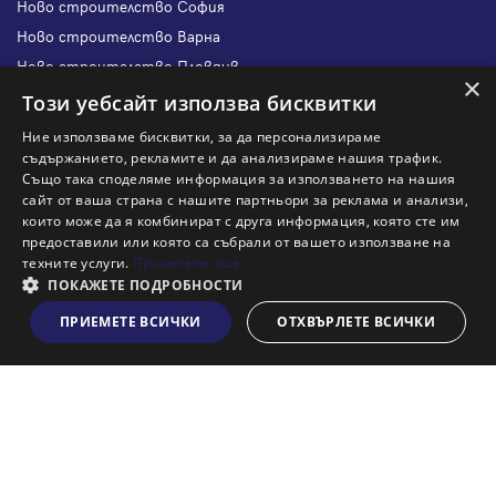
Ново строителство София
Ново строителство Варна
Ново строителство Пловдив
×
Ново строителство Бургас
Този уебсайт използва бисквитки
Защо да продам имот с Адрес?
Ние използваме бисквитки, за да персонализираме
Защо да отдам имот с Адрес?
съдържанието, рекламите и да анализираме нашия трафик.
Също така споделяме информация за използването на нашия
Наши офиси
сайт от ваша страна с нашите партньори за реклама и анализи,
Кариери
които може да я комбинират с друга информация, която сте им
предоставили или която са събрали от вашето използване на
Кои сме ние?
техните услуги.
Прочетете още
Франчайз
ПОКАЖЕТЕ ПОДРОБНОСТИ
Блог
ПРИЕМЕТЕ ВСИЧКИ
ОТХВЪРЛЕТЕ ВСИЧКИ
Виж на картата
Искаш ли да получаваш актуална информация за пазара
на недвижими имоти?