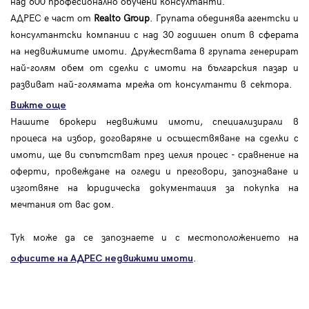
над 600 професионално обучени консултанти.
АДРЕС е част от
Realto Group
. Групата обединява агентски и
консултантски компании с над 30 годишен опит в сферата
на недвижимите имоти. Дружествата в групата генерират
най-голям обем от сделки с имоти на българския пазар и
развиват най-голямата мрежа от консултанти в сектора.
Вижте още
Нашите брокери недвижими имоти, специализирали в
процеса на избор, договаряне и осъществяване на сделки с
имоти, ще ви съпътстват през целия процес - сравнение на
оферти, провеждане на огледи и преговори, запознаване и
изготвяне на юридическа документация за покупка на
мечтания от вас дом.
Тук може да се запознаете и с местоположението на
.
офисите на АДРЕС
недвижими имоти