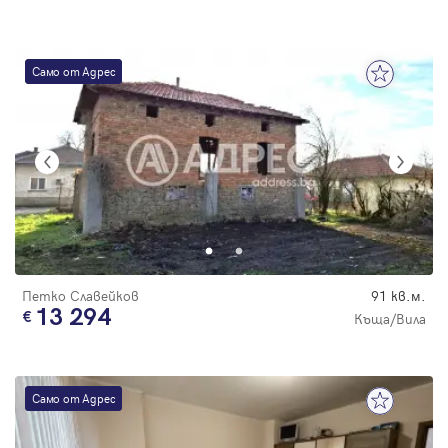
Само от Адрес
Петко Славейков
91 кв.м.
13 294
Къща/Вила
Само от Адрес