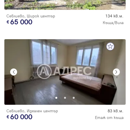
Севлиево, Широк център
134 кв.м.
65 000
Къща/Вила
Севлиево, Идеален център
83 кв.м.
60 000
Етаж от къща