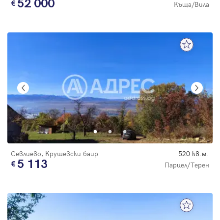
52 000
Къща/Вила
Севлиево, Крушевски баир
520 кв.м.
5 113
Парцел/Терен