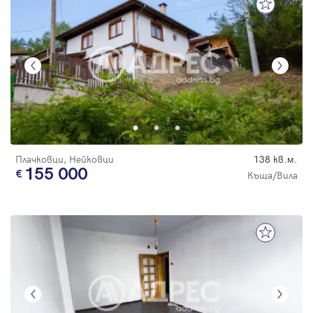
Плачковци, Нейковци
138 кв.м.
155 000
Къща/Вила