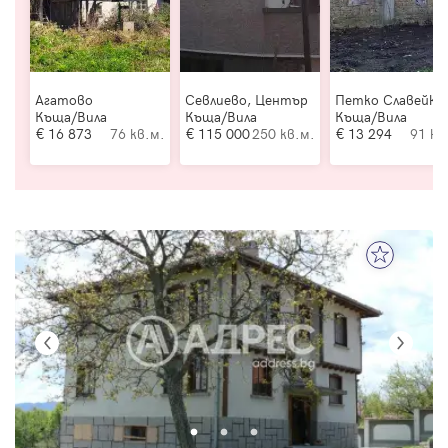
Агатово
Севлиево, Център
Петко Славейко
Къща/Вила
Къща/Вила
Къща/Вила
16 873
76 кв.м.
115 000
250 кв.м.
13 294
91 кв