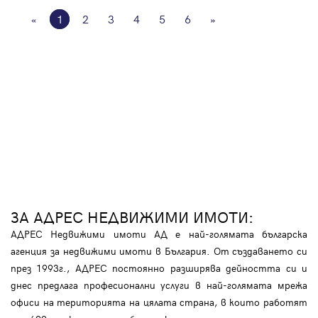
«
1
2
3
4
5
6
»
ЗА АДРЕС НЕДВИЖИМИ ИМОТИ:
АДРЕС Недвижими имоти АД е най-голямата българска
агенция за недвижими имоти в България. От създаването си
през 1993г., АДРЕС постоянно разширява дейността си и
днес предлага професионални услуги в най-голямата мрежа
офиси на територията на цялата страна, в които работят