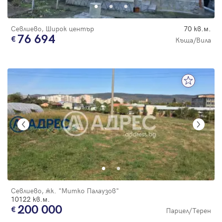
Севлиево, Широк център
70 кв.м.
76 694
Къща/Вила
Севлиево, жк. "Митко Палаузов"
10122 кв.м.
200 000
Парцел/Терен