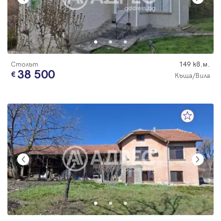
Столът
149 кв.м.
38 500
Къща/Вила