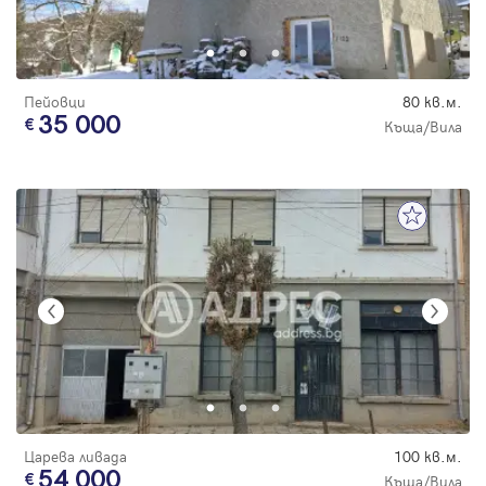
Пейовци
80 кв.м.
35 000
Къща/Вила
Царева ливада
100 кв.м.
54 000
Къща/Вила