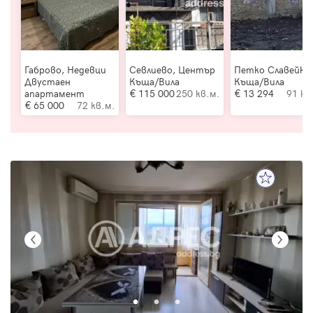
Габрово, Недевци
Севлиево, Център
Петко Славейко
Двустаен
Къща/Вила
Къща/Вила
апартамент
115 000
250 кв.м.
13 294
91 кв
65 000
72 кв.м.