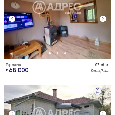
Туркинча
57 кв.м.
68 000
Къща/Вила