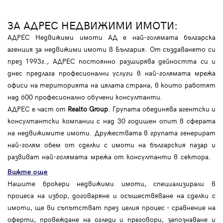
ЗА АДРЕС НЕДВИЖИМИ ИМОТИ:
АДРЕС Недвижими имоти АД е най-голямата българска
агенция за недвижими имоти в България. От създаването си
през 1993г., АДРЕС постоянно разширява дейността си и
днес предлага професионални услуги в най-голямата мрежа
офиси на територията на цялата страна, в които работят
над 600 професионално обучени консултанти.
АДРЕС е част от
Realto Group
. Групата обединява агентски и
консултантски компании с над 30 годишен опит в сферата
на недвижимите имоти. Дружествата в групата генерират
най-голям обем от сделки с имоти на българския пазар и
развиват най-голямата мрежа от консултанти в сектора.
Вижте още
Нашите брокери недвижими имоти, специализирали в
процеса на избор, договаряне и осъществяване на сделки с
имоти, ще ви съпътстват през целия процес - сравнение на
оферти, провеждане на огледи и преговори, запознаване и