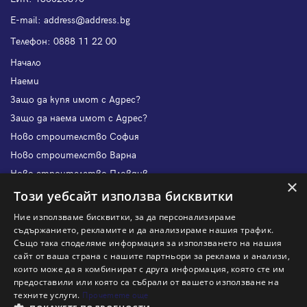
Е-mail:
address@address.bg
Телефон:
0888 11 22 00
Начало
Наеми
Защо да купя имот с Адрес?
Защо да наема имот с Адрес?
Ново строителство София
Ново строителство Варна
Ново строителство Пловдив
×
Ново строителство Бургас
Този уебсайт използва бисквитки
Защо да продам имот с Адрес?
Ние използваме бисквитки, за да персонализираме
Защо да отдам имот с Адрес?
съдържанието, рекламите и да анализираме нашия трафик.
Също така споделяме информация за използването на нашия
Наши офиси
сайт от ваша страна с нашите партньори за реклама и анализи,
Кариери
които може да я комбинират с друга информация, която сте им
предоставили или която са събрали от вашето използване на
Кои сме ние?
техните услуги.
Прочетете още
Франчайз