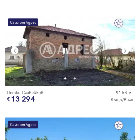
Само от Адрес
Петко Славейков
91 кв.м.
13 294
Къща/Вила
Само от Адрес