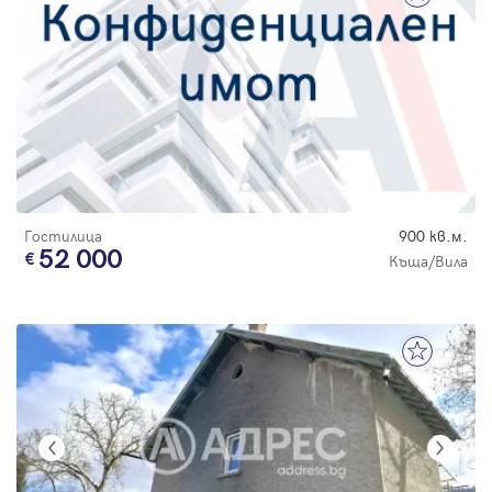
Гостилица
900 кв.м.
52 000
Къща/Вила