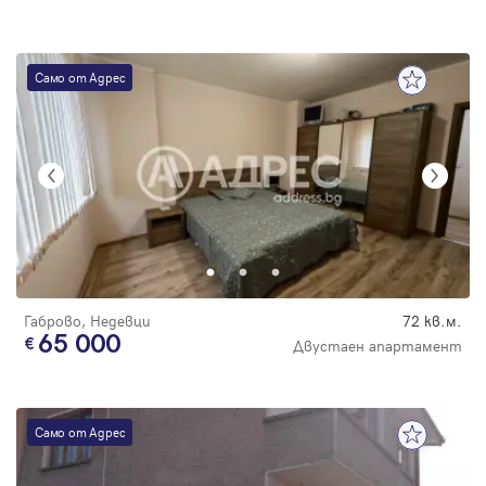
Само от Адрес
Габрово, Недевци
72 кв.м.
65 000
Двустаен апартамент
Само от Адрес