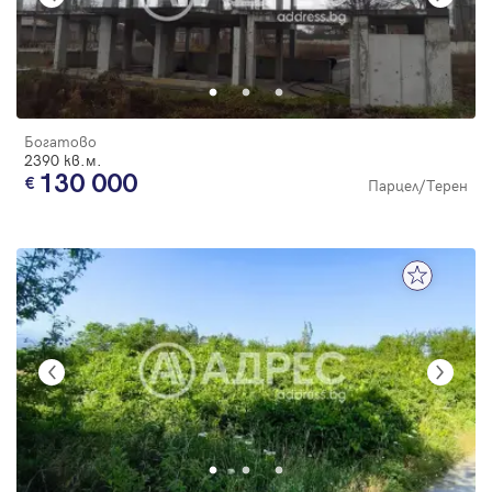
Богатово
2390 кв.м.
130 000
Парцел/Терен