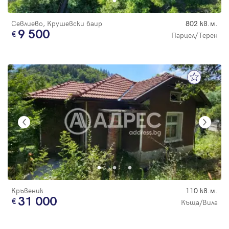
Севлиево, Крушевски баир
802 кв.м.
9 500
Парцел/Терен
Кръвеник
110 кв.м.
31 000
Къща/Вила