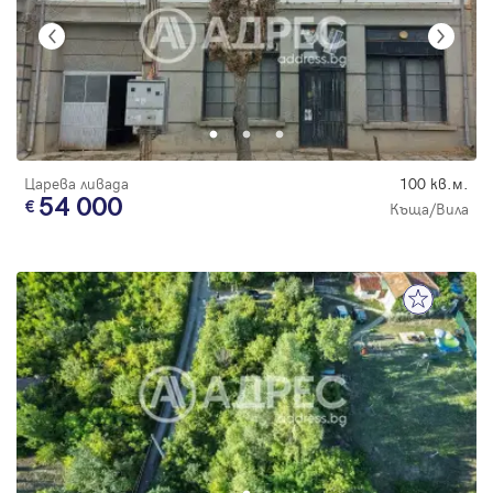
Царева ливада
100 кв.м.
54 000
Къща/Вила