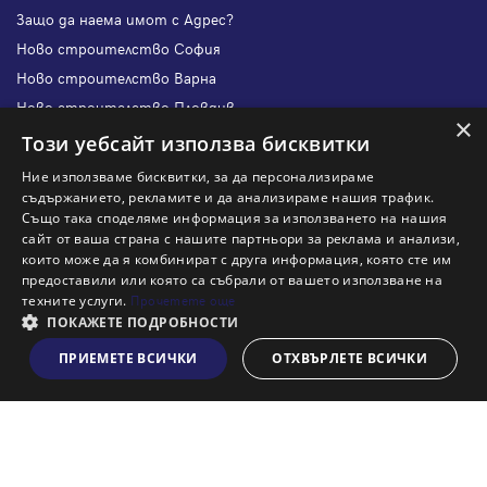
Защо да наема имот с Адрес?
Ново строителство София
Ново строителство Варна
Ново строителство Пловдив
×
Ново строителство Бургас
Този уебсайт използва бисквитки
Защо да продам имот с Адрес?
Ние използваме бисквитки, за да персонализираме
Защо да отдам имот с Адрес?
съдържанието, рекламите и да анализираме нашия трафик.
Също така споделяме информация за използването на нашия
Наши офиси
сайт от ваша страна с нашите партньори за реклама и анализи,
Кариери
които може да я комбинират с друга информация, която сте им
предоставили или която са събрали от вашето използване на
Кои сме ние?
техните услуги.
Прочетете още
Франчайз
ПОКАЖЕТЕ ПОДРОБНОСТИ
Блог
ПРИЕМЕТЕ ВСИЧКИ
ОТХВЪРЛЕТЕ ВСИЧКИ
Виж на картата
Искаш ли да получаваш актуална информация за пазара
на недвижими имоти?