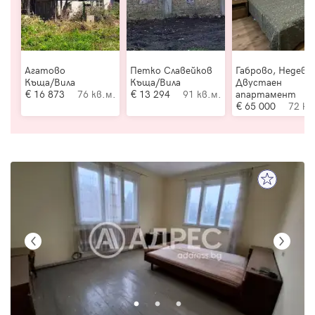
Агатово
Петко Славейков
Габрово, Недевц
Къща/Вила
Къща/Вила
Двустаен
16 873
76 кв.м.
13 294
91 кв.м.
апартамент
65 000
72 кв