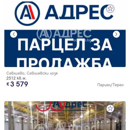
Севлиево, Севлиевски лозя
2512 кв.м.
3 579
Парцел/Терен