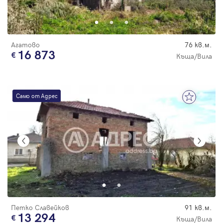
Парола
Агатово
76 кв.м.
16 873
Къща/Вила
Вход с имейл
Само от Адрес
Забравена парола
Регистрация
Петко Славейков
91 кв.м.
13 294
Къща/Вила