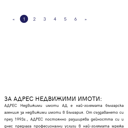
«
1
2
3
4
5
6
»
ЗА АДРЕС НЕДВИЖИМИ ИМОТИ:
АДРЕС Недвижими имоти АД е най-голямата българска
агенция за недвижими имоти в България. От създаването си
през 1993г., АДРЕС постоянно разширява дейността си и
днес предлага професионални услуги в най-голямата мрежа