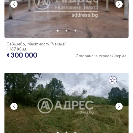
Севлиево, Местност "Чакала"
1187 кв.м.
300 000
Стопанска сграда/Ферма