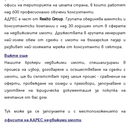
офиси на територията на цялата страна, в които работят
над 600 професионално обучени консултанти.
АДРЕС е част от
Realto Group
. Групата обединява агентски и
консултантски компании с над 30 годишен опит в сферата
на недвижимите имоти. Дружествата в групата генерират
най-голям обем от сделки с имоти на българския пазар и
развиват най-голямата мрежа от консултанти в сектора.
Вижте още
Нашите брокери недвижими имоти, специализирали в
процеса на избор, договаряне и осъществяване на сделки с
имоти, ще ви съпътстват през целия процес - сравнение на
оферти, провеждане на огледи и преговори, запознаване и
изготвяне на юридическа документация за покупка на
мечтания от вас дом.
Тук може да се запознаете и с местоположението на
.
офисите на АДРЕС
недвижими имоти