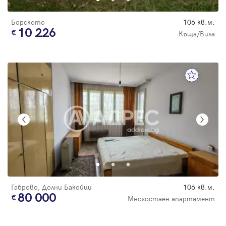
Борското
106 кв.м.
10 226
Къща/Вила
Габрово, Долни Бакойци
106 кв.м.
80 000
Многостаен апартамент