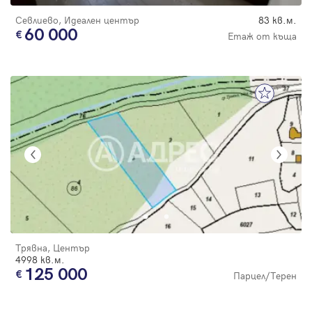
Севлиево, Идеален център
83 кв.м.
60 000
Етаж от къща
Трявна, Център
4998 кв.м.
125 000
Парцел/Терен