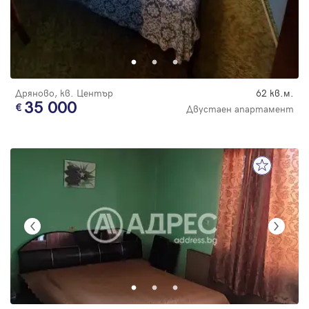
Дряново, кв. Център
62 кв.м.
35 000
Двустаен апартамент