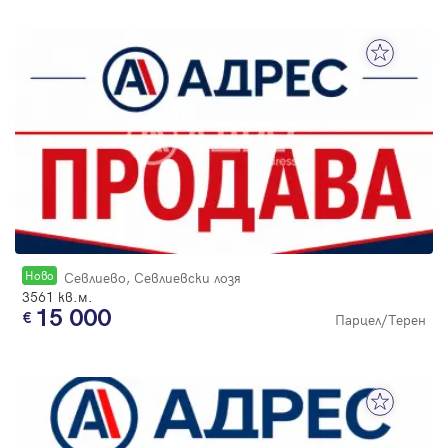
Новo
Севлиево, Севлиевски лозя
3561 кв.м.
15 000
Парцел/Терен