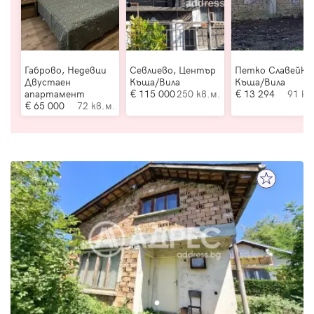
Габрово, Недевци
Севлиево, Център
Петко Славейко
Двустаен
Къща/Вила
Къща/Вила
апартамент
115 000
250 кв.м.
13 294
91 кв
65 000
72 кв.м.