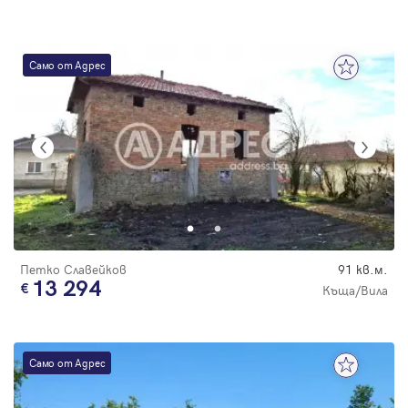
Само от Адрес
Петко Славейков
91 кв.м.
13 294
Къща/Вила
Само от Адрес