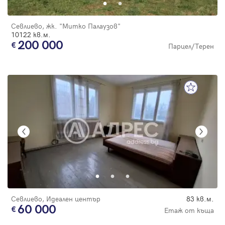
Севлиево, жк. "Митко Палаузов"
10122 кв.м.
200 000
Парцел/Терен
Севлиево, Идеален център
83 кв.м.
60 000
Етаж от къща