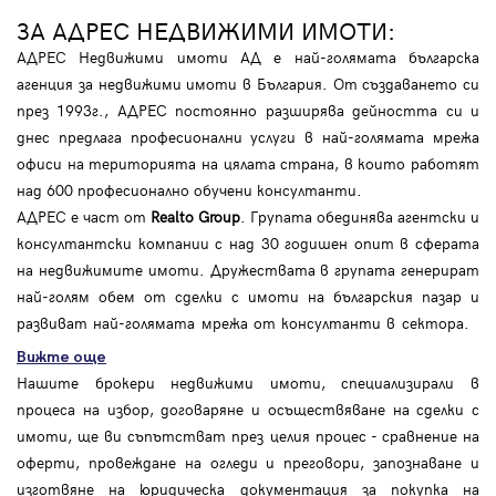
ЗА АДРЕС НЕДВИЖИМИ ИМОТИ:
АДРЕС Недвижими имоти АД е най-голямата българска
агенция за недвижими имоти в България. От създаването си
през 1993г., АДРЕС постоянно разширява дейността си и
днес предлага професионални услуги в най-голямата мрежа
офиси на територията на цялата страна, в които работят
над 600 професионално обучени консултанти.
АДРЕС е част от
Realto Group
. Групата обединява агентски и
консултантски компании с над 30 годишен опит в сферата
на недвижимите имоти. Дружествата в групата генерират
най-голям обем от сделки с имоти на българския пазар и
развиват най-голямата мрежа от консултанти в сектора.
Вижте още
Нашите брокери недвижими имоти, специализирали в
процеса на избор, договаряне и осъществяване на сделки с
имоти, ще ви съпътстват през целия процес - сравнение на
оферти, провеждане на огледи и преговори, запознаване и
изготвяне на юридическа документация за покупка на