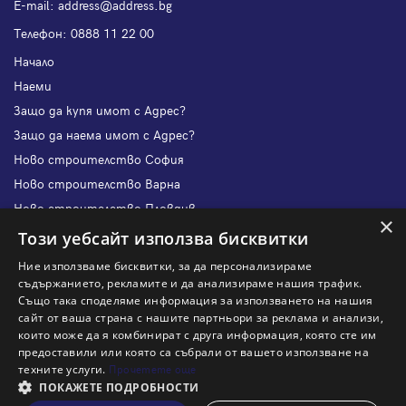
Е-mail:
address@address.bg
Телефон:
0888 11 22 00
Начало
Наеми
Защо да купя имот с Адрес?
Защо да наема имот с Адрес?
Ново строителство София
Ново строителство Варна
Ново строителство Пловдив
×
Ново строителство Бургас
Този уебсайт използва бисквитки
Защо да продам имот с Адрес?
Ние използваме бисквитки, за да персонализираме
Защо да отдам имот с Адрес?
съдържанието, рекламите и да анализираме нашия трафик.
Също така споделяме информация за използването на нашия
Наши офиси
сайт от ваша страна с нашите партньори за реклама и анализи,
Кариери
които може да я комбинират с друга информация, която сте им
предоставили или която са събрали от вашето използване на
Кои сме ние?
техните услуги.
Прочетете още
Франчайз
ПОКАЖЕТЕ ПОДРОБНОСТИ
Блог