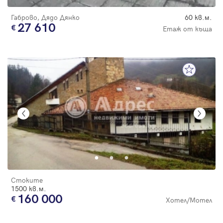
Габрово, Дядо Дянко
60 кв.м.
27 610
Етаж от къща
Стоките
1500 кв.м.
160 000
Хотел/Мотел