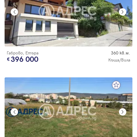
Габрово, Етъра
360 кв.м.
396 000
Къща/Вила