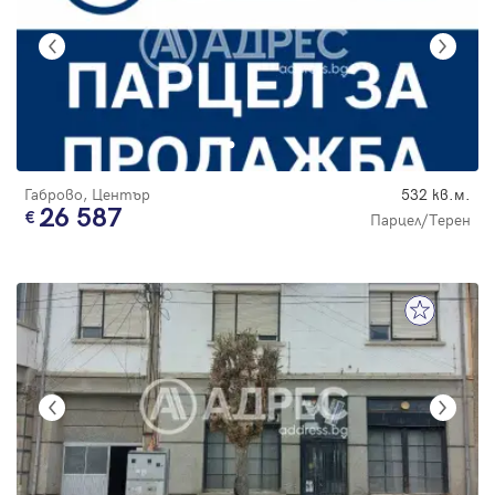
Габрово, Център
532 кв.м.
26 587
Парцел/Терен