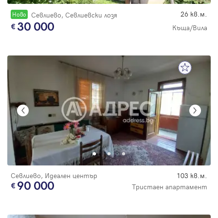
26 кв.м.
Новo
Севлиево, Севлиевски лозя
30 000
Къща/Вила
Севлиево, Идеален център
103 кв.м.
90 000
Тристаен апартамент