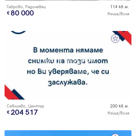
Габрово, Радичевец
114 кв.м.
80 000
Къща/Вила
Севлиево, Център
200 кв.м.
204 517
Къща/Вила