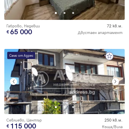
Парола
Габрово, Недевци
72 кв.м.
65 000
Двустаен апартамент
Вход с имейл
Само от Адрес
Забравена парола
Регистрация
Севлиево, Център
250 кв.м.
115 000
Къща/Вила