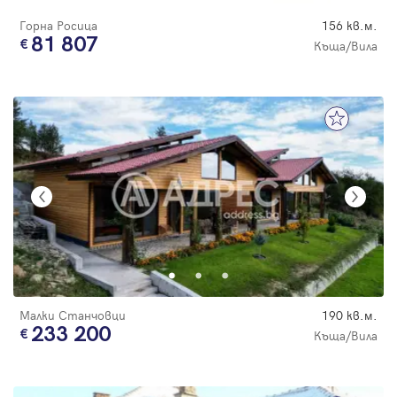
Горна Росица
156 кв.м.
81 807
Къща/Вила
Малки Станчовци
190 кв.м.
233 200
Къща/Вила