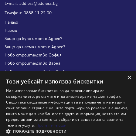
Е-mail:
address@address.bg
Телефон:
0888 11 22 00
Начало
Наеми
Защо да купя имот с Адрес?
Защо да наема имот с Адрес?
Ново строителство София
Ново строителство Варна
Ново строителство Пловдив
×
Ново строителство Бургас
Този уебсайт използва бисквитки
Защо да продам имот с Адрес?
Ние използваме бисквитки, за да персонализираме
Защо да отдам имот с Адрес?
съдържанието, рекламите и да анализираме нашия трафик.
Също така споделяме информация за използването на нашия
Наши офиси
сайт от ваша страна с нашите партньори за реклама и анализи,
Кариери
които може да я комбинират с друга информация, която сте им
предоставили или която са събрали от вашето използване на
Кои сме ние?
техните услуги.
Прочетете още
Франчайз
ПОКАЖЕТЕ ПОДРОБНОСТИ