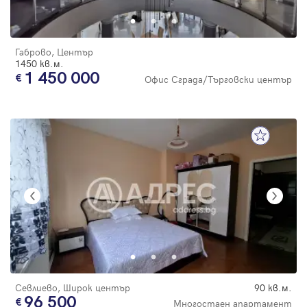
Габрово, Център
1450 кв.м.
1 450 000
Офис Сграда/Търговски център
Севлиево, Широк център
90 кв.м.
96 500
Многостаен апартамент