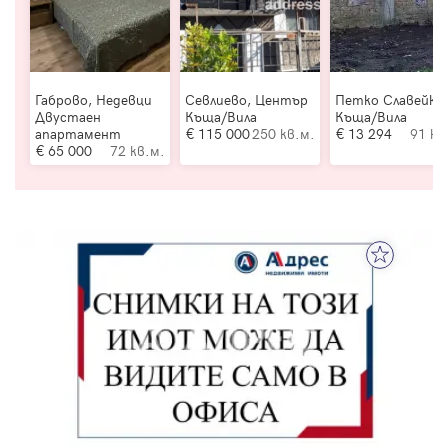
Габрово, Недевци
Севлиево, Център
Петко Славейко
Двустаен
Къща/Вила
Къща/Вила
апартамент
115 000
250 кв.м.
13 294
91 кв
65 000
72 кв.м.