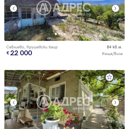
Севлиево, Крушевски баир
84 кв.м.
22 000
Къща/Вила