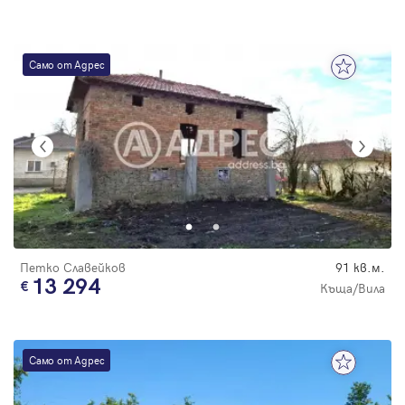
Само от Адрес
Петко Славейков
91 кв.м.
13 294
Къща/Вила
Само от Адрес