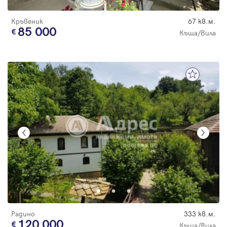
Кръвеник
67 кв.м.
85 000
Къща/Вила
Радино
333 кв.м.
120 000
Къща/Вила