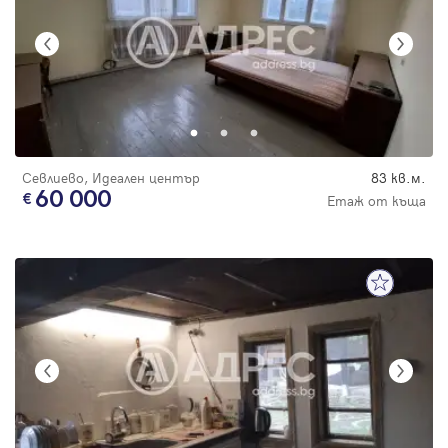
Севлиево, Идеален център
83 кв.м.
60 000
Етаж от къща