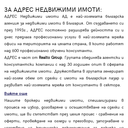
ЗА АДРЕС НЕДВИЖИМИ ИМОТИ:
АДРЕС Недвижими имоти АД е най-голямата българска
агенция за недвижими имоти в България. От създаването си
през 1993г., АДРЕС постоянно разширява дейността си и
днес предлага професионални услуги в най-голямата мрежа
офиси на територията на цялата страна, в които работят
над 600 професионално обучени консултанти.
АДРЕС е част от
Realto Group
. Групата обединява агентски и
консултантски компании с над 30 годишен опит в сферата
на недвижимите имоти. Дружествата в групата генерират
най-голям обем от сделки с имоти на българския пазар и
развиват най-голямата мрежа от консултанти в сектора.
Вижте още
Нашите брокери недвижими имоти, специализирали в
процеса на избор, договаряне и осъществяване на сделки с
имоти, ще ви съпътстват през целия процес - сравнение на
оферти, провеждане на огледи и преговори, запознаване и
изготвяне на юридическа документация за покупка на