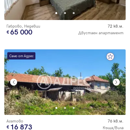
Парола
Габрово, Недевци
72 кв.м.
65 000
Двустаен апартамент
Вход с имейл
Само от Адрес
Забравена парола
Регистрация
Агатово
76 кв.м.
16 873
Къща/Вила