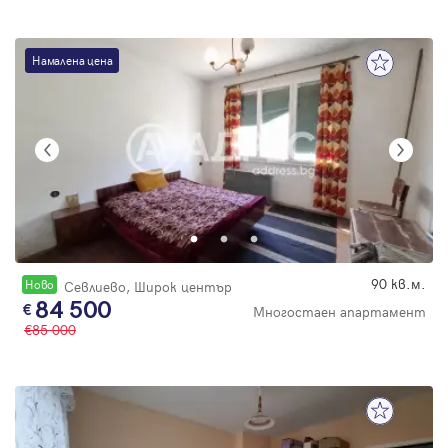
Намалена цена
90 кв.м.
Новo
Севлиево, Широк център
84 500
Многостаен апартамент
85 000