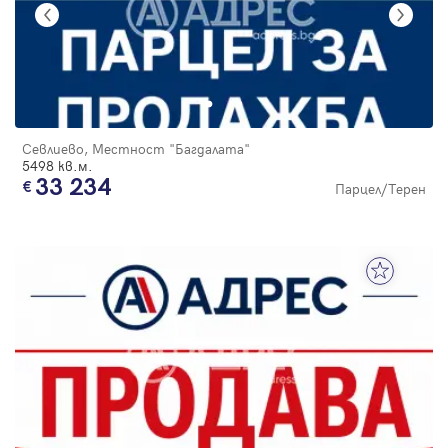
Севлиево, Местност "Багдалата"
5498 кв.м.
33 234
Парцел/Терен