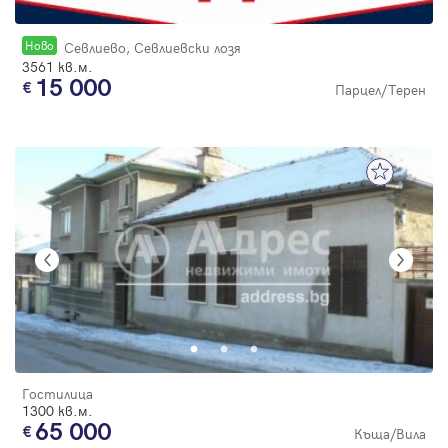
Новo
Севлиево, Севлиевски лозя
3561 кв.м.
15 000
Парцел/Терен
Гостилица
1300 кв.м.
65 000
Къща/Вила