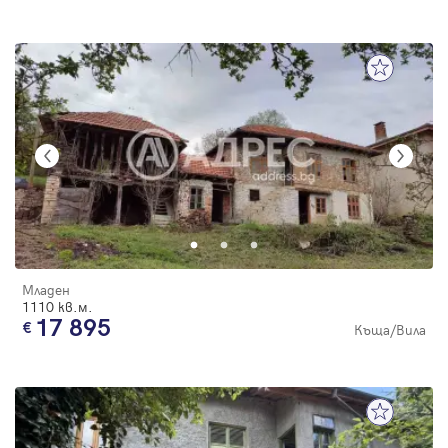
Младен
1110 кв.м.
17 895
Къща/Вила