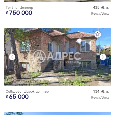
Трявна, Център
435 кв.м.
750 000
Къща/Вила
Севлиево, Широк център
134 кв.м.
65 000
Къща/Вила