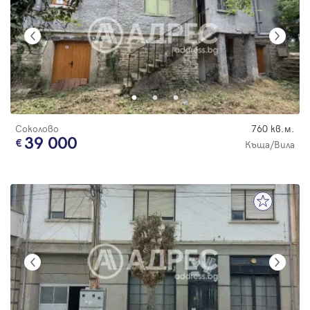
Соколово
760 кв.м.
39 000
Къща/Вила