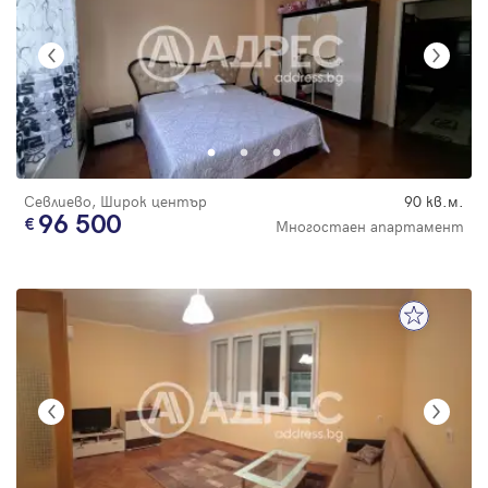
Севлиево, Широк център
90 кв.м.
96 500
Многостаен апартамент