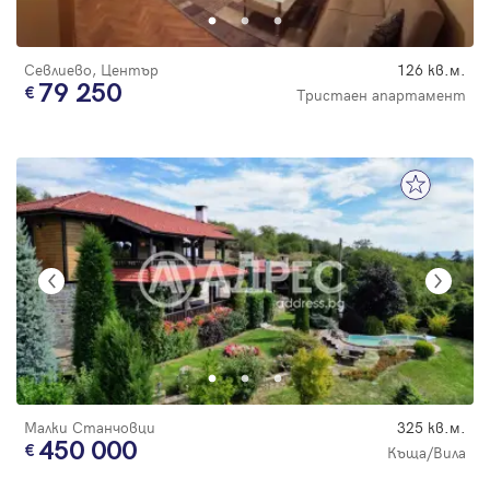
Севлиево, Център
126 кв.м.
79 250
Тристаен апартамент
Малки Станчовци
325 кв.м.
450 000
Къща/Вила