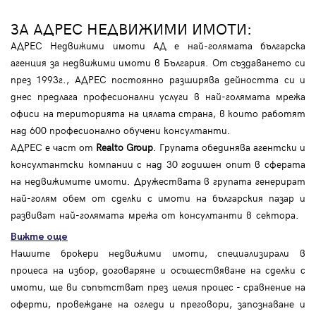
ЗА АДРЕС НЕДВИЖИМИ ИМОТИ:
АДРЕС Недвижими имоти АД е най-голямата българска
агенция за недвижими имоти в България. От създаването си
през 1993г., АДРЕС постоянно разширява дейността си и
днес предлага професионални услуги в най-голямата мрежа
офиси на територията на цялата страна, в които работят
над 600 професионално обучени консултанти.
АДРЕС е част от
Realto Group
. Групата обединява агентски и
консултантски компании с над 30 годишен опит в сферата
на недвижимите имоти. Дружествата в групата генерират
най-голям обем от сделки с имоти на българския пазар и
развиват най-голямата мрежа от консултанти в сектора.
Вижте още
Нашите брокери недвижими имоти, специализирали в
процеса на избор, договаряне и осъществяване на сделки с
имоти, ще ви съпътстват през целия процес - сравнение на
оферти, провеждане на огледи и преговори, запознаване и