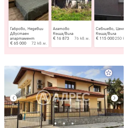
Габрово, Недевци
Агатово
Севлиево, Цент
Двустаен
Къща/Вила
Къща/Вила
апартамент
16 873
76 кв.м.
115 000
250 кв
65 000
72 кв.м.