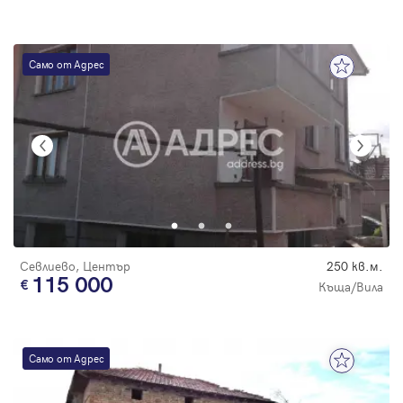
Само от Адрес
Севлиево, Център
250 кв.м.
115 000
Къща/Вила
Само от Адрес