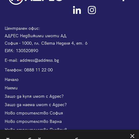
Централен офис:
АДРЕС Недвижими имоти АД
София - 1000, пл. Света Неделя 4, ет. 6
ЕИК: 130520890
Е-mail:
address@address.bg
Телефон:
0888 11 22 00
Начало
Наеми
Защо да купя имот с Адрес?
Защо да наема имот с Адрес?
Ново строителство София
Ново строителство Варна
Ново строителство Пловдив
×
Ново строителство Бургас