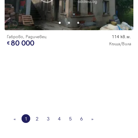
Габрово, Радичевец
114 кв.м.
80 000
Къща/Вила
«
1
2
3
4
5
6
»