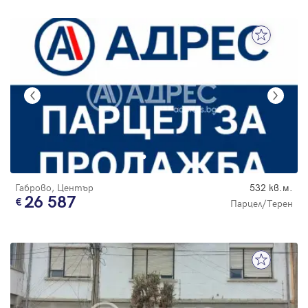
Габрово, Център
532 кв.м.
26 587
Парцел/Терен