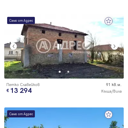
Само от Адрес
Петко Славейков
91 кв.м.
13 294
Къща/Вила
Само от Адрес