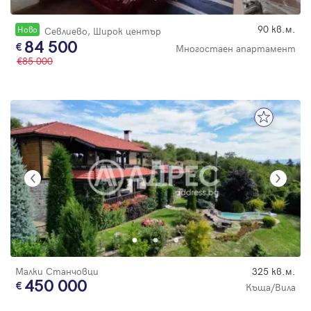
90 кв.м.
Новo
Севлиево, Широк център
84 500
Многостаен апартамент
85 000
Малки Станчовци
325 кв.м.
450 000
Къща/Вила