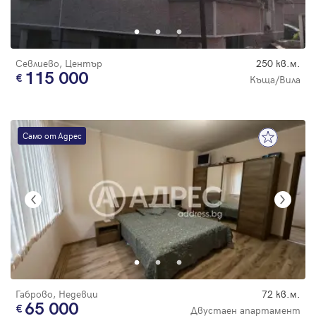
Парола
Севлиево, Център
250 кв.м.
115 000
Къща/Вила
Вход с имейл
Само от Адрес
Забравена парола
Регистрация
Габрово, Недевци
72 кв.м.
65 000
Двустаен апартамент