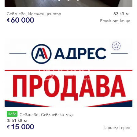
Севлиево, Идеален център
83 кв.м.
60 000
Етаж от къща
Новo
Севлиево, Севлиевски лозя
3561 кв.м.
15 000
Парцел/Терен