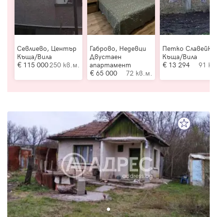
Севлиево, Център
Габрово, Недевци
Петко Славейко
Къща/Вила
Двустаен
Къща/Вила
115 000
250 кв.м.
апартамент
13 294
91 кв
65 000
72 кв.м.