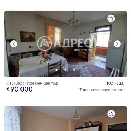
Севлиево, Идеален център
103 кв.м.
90 000
Тристаен апартамент