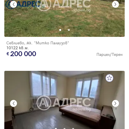
Севлиево, жк. "Митко Палаузов"
10122 кв.м.
200 000
Парцел/Терен