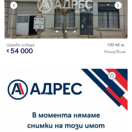
Царева ливада
100 кв.м.
54 000
Къща/Вила