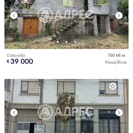
Соколово
760 кв.м.
39 000
Къща/Вила