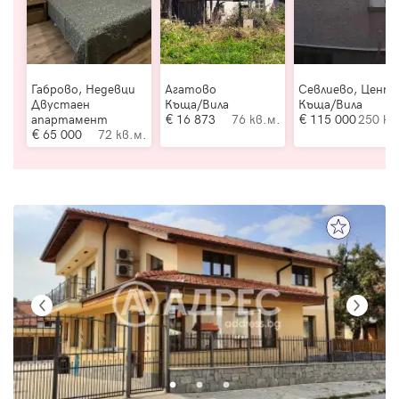
Габрово, Недевци
Агатово
Севлиево, Цент
Двустаен
Къща/Вила
Къща/Вила
апартамент
16 873
76 кв.м.
115 000
250 кв
65 000
72 кв.м.