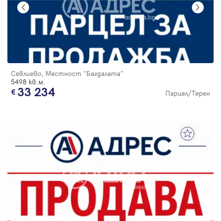
Севлиево, Местност "Багдалата"
5498 кв.м.
33 234
Парцел/Терен