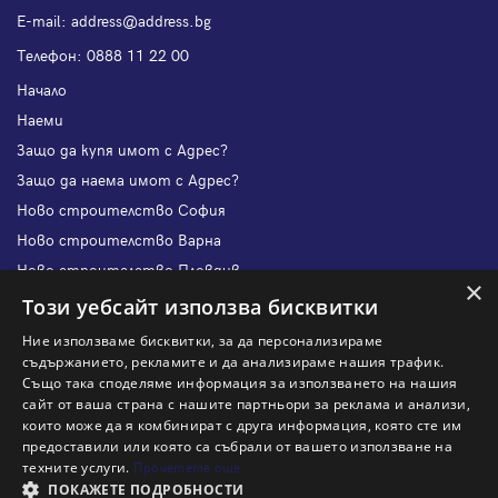
Е-mail:
address@address.bg
Телефон:
0888 11 22 00
Начало
Наеми
Защо да купя имот с Адрес?
Защо да наема имот с Адрес?
Ново строителство София
Ново строителство Варна
Ново строителство Пловдив
×
Ново строителство Бургас
Този уебсайт използва бисквитки
Защо да продам имот с Адрес?
Ние използваме бисквитки, за да персонализираме
Защо да отдам имот с Адрес?
съдържанието, рекламите и да анализираме нашия трафик.
Също така споделяме информация за използването на нашия
Наши офиси
сайт от ваша страна с нашите партньори за реклама и анализи,
Кариери
които може да я комбинират с друга информация, която сте им
предоставили или която са събрали от вашето използване на
Кои сме ние?
техните услуги.
Прочетете още
Франчайз
ПОКАЖЕТЕ ПОДРОБНОСТИ