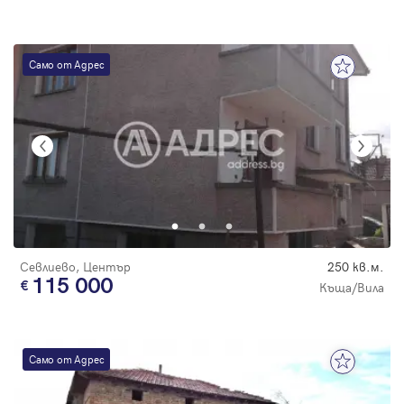
Само от Адрес
Севлиево, Център
250 кв.м.
115 000
Къща/Вила
Само от Адрес