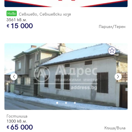
Новo
Севлиево, Севлиевски лозя
3561 кв.м.
15 000
Парцел/Терен
Гостилица
1300 кв.м.
65 000
Къща/Вила