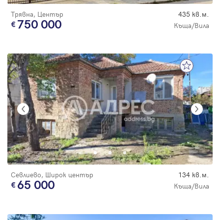
Трявна, Център
435 кв.м.
750 000
Къща/Вила
Севлиево, Широк център
134 кв.м.
65 000
Къща/Вила