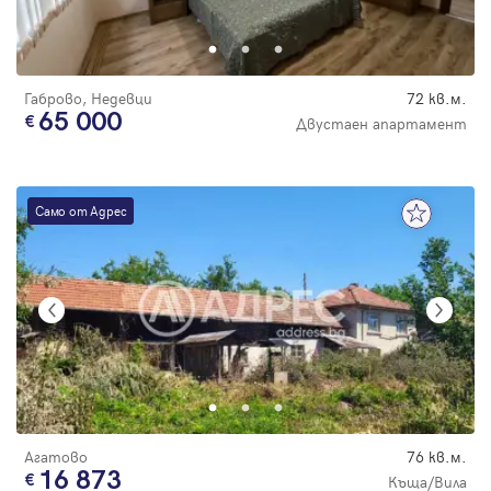
Парола
Габрово, Недевци
72 кв.м.
65 000
Двустаен апартамент
Вход с имейл
Само от Адрес
Забравена парола
Регистрация
Агатово
76 кв.м.
16 873
Къща/Вила