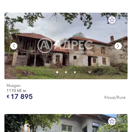
Младен
1110 кв.м.
17 895
Къща/Вила