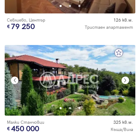
Севлиево, Център
126 кв.м.
79 250
Тристаен апартамент
Малки Станчовци
325 кв.м.
450 000
Къща/Вила