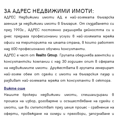
ЗА АДРЕС НЕДВИЖИМИ ИМОТИ:
АДРЕС Недвижими имоти АД е най-голямата българска
агенция за недвижими имоти в България. От създаването си
през 1993г., АДРЕС постоянно разширява дейността си и
днес предлага професионални услуги в най-голямата мрежа
офиси на територията на цялата страна, в които работят
над 600 професионално обучени консултанти.
АДРЕС е част от
Realto Group
. Групата обединява агентски и
консултантски компании с над 30 годишен опит в сферата
на недвижимите имоти. Дружествата в групата генерират
най-голям обем от сделки с имоти на българския пазар и
развиват най-голямата мрежа от консултанти в сектора.
Вижте още
Нашите брокери недвижими имоти, специализирали в
процеса на избор, договаряне и осъществяване на сделки с
имоти, ще ви съпътстват през целия процес - сравнение на
оферти, провеждане на огледи и преговори, запознаване и