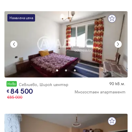
Намалена цена
90 кв.м.
Новo
Севлиево, Широк център
84 500
Многостаен апартамент
85 000