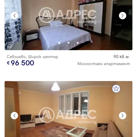
Севлиево, Широк център
90 кв.м.
96 500
Многостаен апартамент