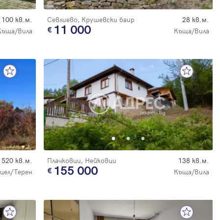
100 кв.м.
Севлиево, Крушевски баир
28 кв.м.
11 000
Къща/Вила
Къща/Вила
520 кв.м.
Плачковци, Нейковци
138 кв.м.
155 000
цел/Терен
Къща/Вила