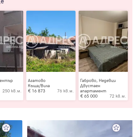
ще
Център
Агатово
Габрово, Недевци
Къща/Вила
Двустаен
250 кв.м.
16 873
76 кв.м.
апартамент
65 000
72 кв.м.