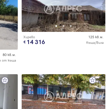
Хирево
125 кв.м.
14 316
Къща/Вила
80 кв.м.
 от къща