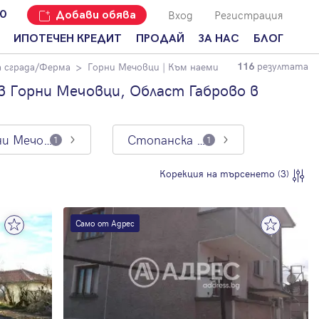
Вход
Регистрация
00
Добави обява
ИПОТЕЧЕН КРЕДИТ
ПРОДАЙ
ЗА НАС
БЛОГ
резултата
 сграда/Ферма
Горни Мечовци
| Към наеми
116
Добави
Наши офиси
За продавачи
обява
в Горни Мечовци, Област Габрово в
Кариери
За купувачи
Защо да
продам
Кои сме ние?
Ипотечно
имот с
кредитиране
Горни Мечовци
Стопанска сграда/Ферма
1
1
Адрес?
Мениджмънт
За
Корекция на търсенето (3)
наемодатели
Address Run
За
Франчайз
наематели
Само от Адрес
Често
Анализ на
задавани
пазара
въпроси
Новини