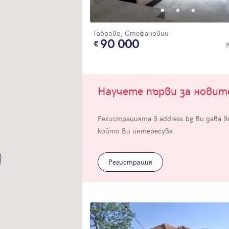
Габрово, Стефановци
90 000
Вход
Научете първи за нови
Влезте с профила си, за да разгледате повече снимки и да получит
Регистрацията в address.bg Ви дава 
по-подробна информация.
който Ви интересува.
Продължи с Facebook
Регистрация
Продължи с Google
Успех!
Успех!
или влезте с имейл
Благодарим ви! Проверете имейл адрес си, за да активирате