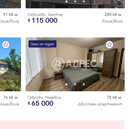
91 кв.м.
Севлиево, Център
250 кв.м.
115 000
Къща/Вила
Къща/Вила
Само от Адрес
76 кв.м.
Габрово, Недевци
72 кв.м.
65 000
Къща/Вила
Двустаен апартамент