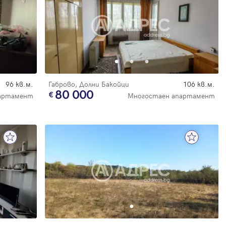
96 кв.м.
Габрово, Долни Бакойци
106 кв.м.
80 000
артамент
Многостаен апартамент