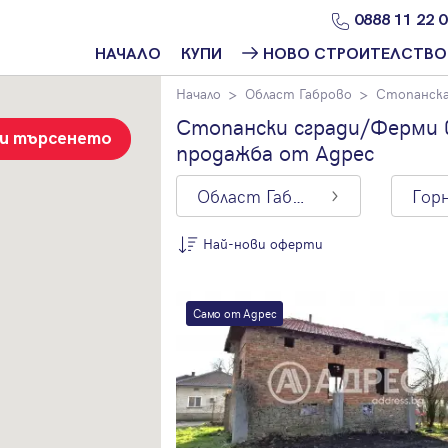
0888 11 22 
НАЧАЛО
КУПИ
НОВО СТРОИТЕЛСТВО
Начало
Област Габрово
Стопанска
Намери
Ново
имот
строителство
Стопански сгради/Ферми 
София
зи търсенето
продажба от Адрес
Защо да купя
имот с
Ново
Адрес?
строителство
Област Габрово
Варна
Ново
Най-нови оферти
строителство
Пловдив
По цена
Ново
Само от Адрес
Най-нови
строителство
оферти
Бургас
Цена на кв.м.
Проекти ново
строителство
С намалена
цена