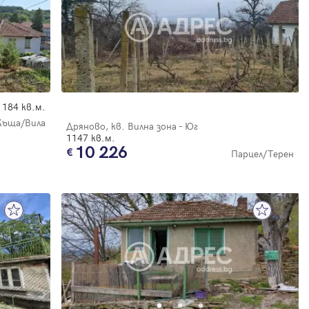
184 кв.м.
Къща/Вила
Дряново, кв. Вилна зона - Юг
1147 кв.м.
10 226
Парцел/Терен