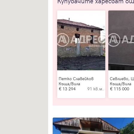
Купувачите харесват о
Петко Славейков
Севлиево, 
Къща/Вила
Къща/Вила
13 294
91 кв.м.
115 000