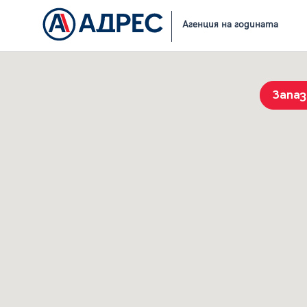
Начало
Резултати от търсене
Агенция на годината
Запа
История на търсенията