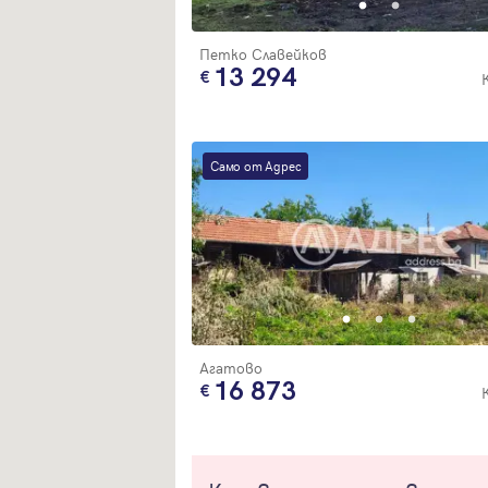
Петко Славейков
13 294
Само от Адрес
Агатово
16 873