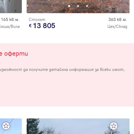
165 кв.м.
Столът
363 кв.м.
13 805
Къща/Вила
Цех/Склад
те оферти
е
възможност да получите детайлна информация за всеки имот,